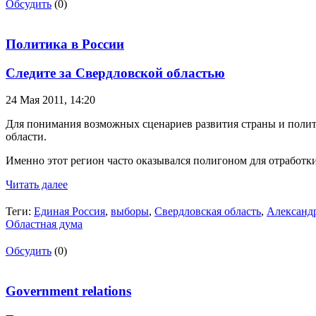
Обсудить
(0)
Политика в России
Следите за Свердловской областью
24 Мая 2011,
14:20
Для понимания возможных сценариев развития страны и политич
области.
Именно этот регион часто оказывался полигоном для отработк
Читать далее
Теги:
Единая Россия
,
выборы
,
Свердловская область
,
Александ
Областная дума
Обсудить
(0)
Government relations