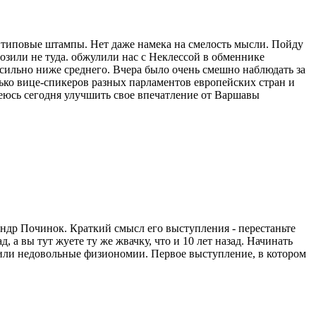
 типовые штампы. Нет даже намека на смелость мысли. Пойду
возили не туда. обжулили нас с Неклессой в обменнике
ь сильно ниже среднего. Вчера было очень смешно наблюдать за
лько вице-спикеров разных парламентов европейских стран и
деюсь сегодня улучшить свое впечатление от Варшавы
ндр Починок. Краткий смысл его выступления - перестаньте
 а вы тут жуете ту же жвачку, что и 10 лет назад. Начинать
рчили недовольные физиономии. Первое выступление, в котором