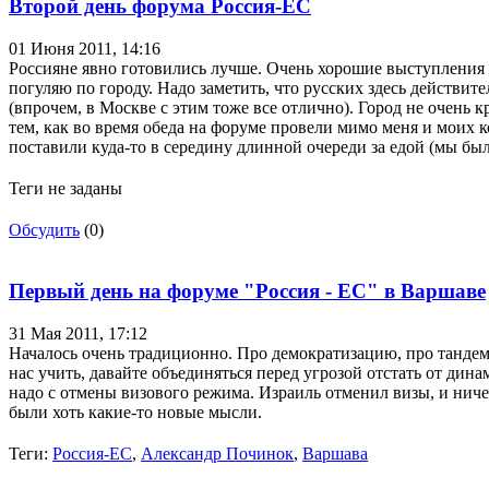
Второй день форума Россия-ЕС
01 Июня 2011,
14:16
Россияне явно готовились лучше. Очень хорошие выступления 
погуляю по городу. Надо заметить, что русских здесь действи
(впрочем, в Москве с этим тоже все отлично). Город не очень
тем, как во время обеда на форуме провели мимо меня и моих 
поставили куда-то в середину длинной очереди за едой (мы бы
Теги не заданы
Обсудить
(0)
Первый день на форуме "Россия - ЕС" в Варшаве
31 Мая 2011,
17:12
Началось очень традиционно. Про демократизацию, про тандем
нас учить, давайте объединяться перед угрозой отстать от дин
надо с отмены визового режима. Израиль отменил визы, и нич
были хоть какие-то новые мысли.
Теги:
Россия-ЕС
,
Александр Починок
,
Варшава