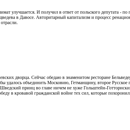
имат улучшается. И получил в ответ от польского депутата - по
дведева в Давосе. Авторитарный капитализм и процесс ренаци
 отрасли.
левских дворца. Сейчас обедаю в знаменитом ресторане Бельве
и бы удалось объединить Московию, Гетманщину, второе Русское
Шведский принц во главе ничем не хуже Гольштейн-Готторнских
беду в кровавой гражданской войне тех сил, которые похоронил