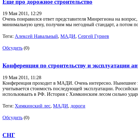
Еще про дорожное строительство
19 Мая 2011,
12:29
Очень понравился ответ представителя Минрегиона на вопрос, 
минимальную цену, получим мы негодный стандарт, а потом по
Теги:
Алексей Навальный
,
МАДИ
,
Сергей Гуриев
Обсудить
(0)
Конференция по строительству и эксплуатации а
19 Мая 2011,
11:28
Конференция проходит в МАДИ. Очень интересно. Нынешнее зак
учитывается стоимость последующей эксплуатации. Российские
использоваать в РФ. История с Химкинским лесом сильно удар
Теги:
Химкинский лес
,
МАДИ
,
дороги
Обсудить
(0)
СНГ