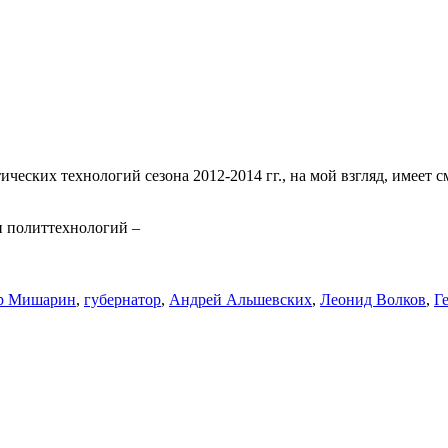
еских технологий сезона 2012-2014 гг., на мой взгляд, имеет 
и политтехнологий –
р Мишарин
,
губернатор
,
Андрей Альшевских
,
Леонид Волков
,
Г