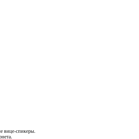
ые вице-спикеры.
рнета.