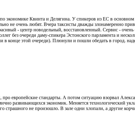
по экономике Квинта и Делягина. У спикеров из ЕС в основном
тельно не очень любят. Вчера таксисты дважды злонамеренно при
 красивый - центр новодельный, восстановленный. Сервис - очен
коллег без очереди даму-спикера Эстонского парламента и неско
ли в конце этой очереди). Плюнули и пошли обедать в город. на
, про европейские стандарты. А потом ситуацию взорвал Алекса
амично развивающихся экономик. Меняется технологический уклад,
его страшного не произошло. В зале одни хлопали, а другие ко