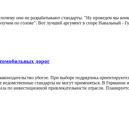
почему они не разрабатывают стандарты. "Ну проведем мы конку
лучим по голове". Вот лучший аргумент в споре Навальный - Гу
втомобильных дорог
онодательство убогое. При выборе подрядчика ориентируются н
 ведомственные стандарты не могут применяться. В Германии их
ила по инвестиционной привлекательности отрасли. Планируется