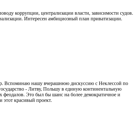
 поводу коррупции, централизации власти, зависимости судов.
онализации. Интересен амбициозный план приватизации.
дер. Вспоминаю нашу вчерашнюю дискуссию с Неклессой по
 государство - Литву, Польшу в единую континентальную
 феодалов. Это был бы шанс на более демократичное и
и этот красивый проект.