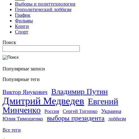
Выборы и политтехнологии
Геополитический лоббизм
График
Фильмы
Книги
Спорт
Поиск
Популярные записи
Популярные теги
Владимир Путин
Виктор Янукович
Дмитрий Медведев
Евгений
Минченко
Украина
Россия
Сергей Тигипко
выборы президента
Юлия Тимошенко
лоббизм
Все теги