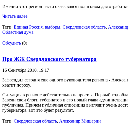
Именно этот регион часто оказывался полигоном для отработк
Читать далее
Теги:
Единая Россия
,
выборы
,
Свердловская область
,
Александ
Областная дума
Обсудить
(0)
Про ЖЖ Свердловского губернатора
16 Сентября 2010,
19:17
Зафрендил сегодня еще одного руководителя региона - Александр
хватит пороху.
Ситуация в регионе действительно непростая. Первый год обл
Завели свои блоги губернатор и его новый глава администрац
публичная. Причем публичная оппозиция выглядит очень досто
губернатора, вот это будет результат.
Теги:
Свердловская область
,
Александр Мишарин