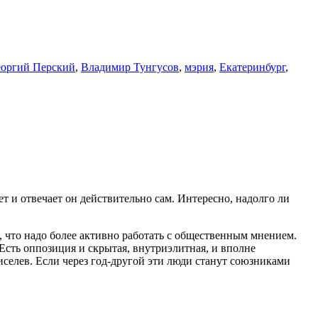
еоргий Перский
,
Владимир Тунгусов
,
мэрия
,
Екатеринбург
,
ет и отвечает он действительно сам. Интересно, надолго ли
, что надо более активно работать с общественным мнением.
Есть оппозиция и скрытая, внутриэлитная, и вполне
селев. Если через год-другой эти люди станут союзниками