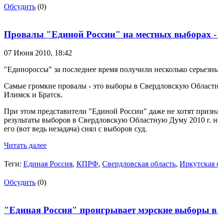
Обсудить
(0)
Провалы "Единой России" на местных выборах -
07 Июня 2010,
18:42
"Единороссы" за последнее время получили несколько серьезн
Самые громкие провалы - это выборы в Свердловскую Областну
Илимск и Братск.
При этом представители "Единой России" даже не хотят призна
результаты выборов в Свердловскую Областную Думу 2010 г. не 
его (вот ведь незадача) снял с выборов суд.
Читать далее
Теги:
Единая Россия
,
КПРФ
,
Свердловская область
,
Иркутская 
Обсудить
(0)
"Единая Россия" проигрывает мэрские выборы в