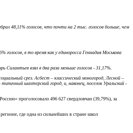
рал 48,11% голосов, что почти на 2 тыс. голосов больше, чем
% голосов, в то время как у единоросса Геннадия Моськова
ь Силантьев взял в два раза меньше голосов - 31,17%.
иальный срез. Асбест – классический моногород, Лесной –
типичный шахтерский город, и, наконец, поселок Уральский -
ссию» проголосовало 496 627 свердловчан (39,79%), за
регионе, где одна из сильнейших в стране школ