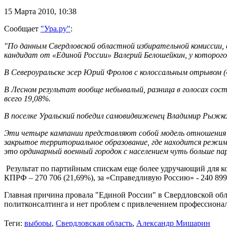
15 Марта 2010,
10:38
Сообщает
"Ура.ру"
:
"По данным Свердловской областной избирательной комиссии, 
кандидат от «Единой России» Валерий Белошейкин, у которого
В Североуральске эсер Юрий Фролов с колоссальным отрывом (4
В Лесном результат вообще небывалый, разница в голосах сост
всего 19,08%.
В поселке Уральский победил самовидвиженец Владимир Рыжков 
Эти четыре кампании представляют собой модель отношения о
закрытое территориальное образование, где находится режимн
это ординарный военный городок с населением чуть больше па
Результат по партийным спискам еще более удручающий для ко
КПРФ – 270 706 (21,69%), за «Справедливую Россию» - 240 899 
Главная причина провала "Единой России" в Свердловской обл
политконсалтинга и нет проблем с привлечением профессионало
Теги:
выборы
,
Свердловская область
,
Александр Мишарин