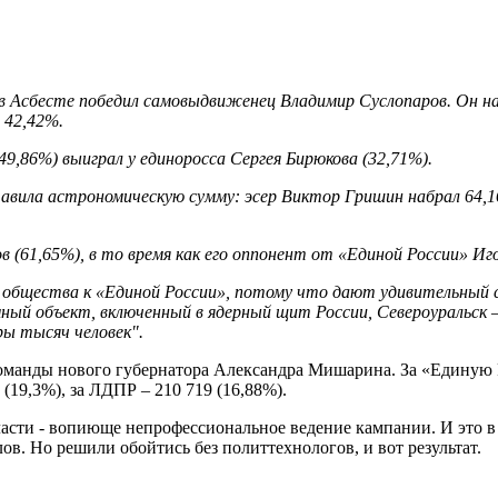
в Асбесте победил самовыдвиженец Владимир Суслопаров. Он наб
 42,42%.
9,86%) выиграл у единоросса Сергея Бирюкова (32,71%).
авила астрономическую сумму: эсер Виктор Гришин набрал 64,16
(61,65%), в то время как его оппонент от «Единой России» Игор
бщества к «Единой России», потому что дают удивительный соц
ый объект, включенный в ядерный щит России, Североуральск – 
ры тысяч человек".
манды нового губернатора Александра Мишарина. За «Единую Ро
(19,3%), за ЛДПР – 210 719 (16,88%).
асти - вопиюще непрофессиональное ведение кампании. И это в 
в. Но решили обойтись без политтехнологов, и вот результат.