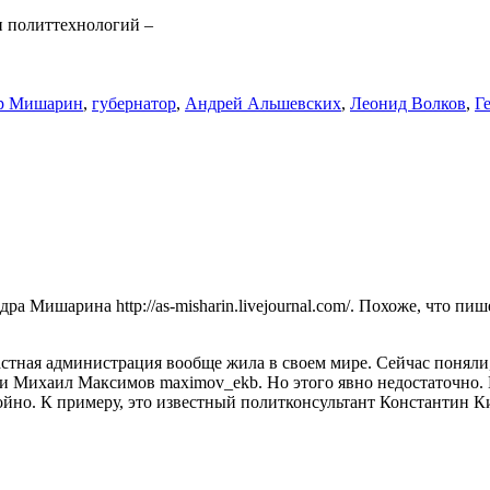
и политтехнологий –
р Мишарин
,
губернатор
,
Андрей Альшевских
,
Леонид Волков
,
Г
а Мишарина http://as-misharin.livejournal.com/. Похоже, что пиш
астная администрация вообще жила в своем мире. Сейчас поняли
ии Михаил Максимов maximov_ekb. Но этого явно недостаточно. 
йно. К примеру, это известный политконсультант Константин Ки