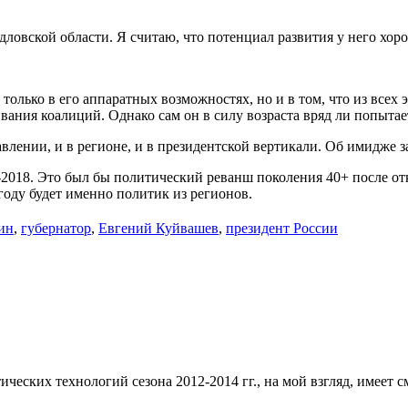
овской области. Я считаю, что потенциал развития у него хор
только в его аппаратных возможностях, но и в том, что из всех
вания коалиций. Однако сам он в силу возраста вряд ли попыта
авлении, и в регионе, и в президентской вертикали. Об имидже
-2018. Это был бы политический реванш поколения 40+ после отк
году будет именно политик из регионов.
ин
,
губернатор
,
Евгений Куйвашев
,
президент России
еских технологий сезона 2012-2014 гг., на мой взгляд, имеет 