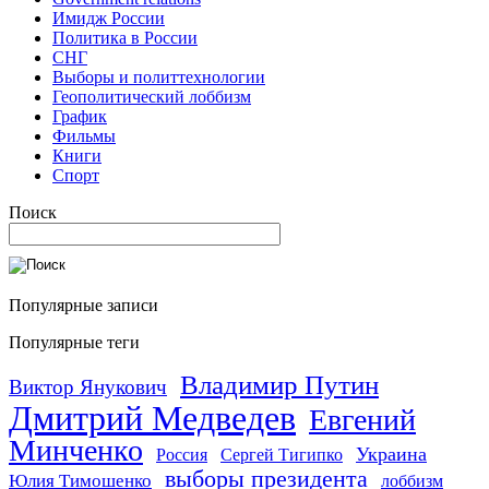
Имидж России
Политика в России
СНГ
Выборы и политтехнологии
Геополитический лоббизм
График
Фильмы
Книги
Спорт
Поиск
Популярные записи
Популярные теги
Владимир Путин
Виктор Янукович
Дмитрий Медведев
Евгений
Минченко
Украина
Россия
Сергей Тигипко
выборы президента
Юлия Тимошенко
лоббизм