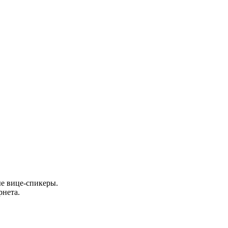
ые вице-спикеры.
рнета.