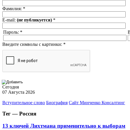
Фамилия:
*
E-mail:
(не публикуется)
*
Пароль:
*
В
Введите символы с картинки:
*
Сегодня
07 Августа 2026
Вступительное слово
Биография
Сайт Минченко Консалтинг
Тег — Россия
13 ключей Лихтмана применительно к выборам