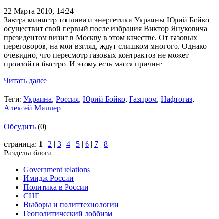
22 Марта 2010,
14:24
Завтра министр топлива и энергетики Украины Юрий Бойко
осуществит свой первый после избрания Виктор Януковича
президентом визит в Москву в этом качестве. От газовых
переговоров, на мой взгляд, ждут слишком многого. Однако
очевидно, что пересмотр газовых контрактов не может
произойти быстро. И этому есть масса причин:
Читать далее
Теги:
Украина
,
Россия
,
Юрий Бойко
,
Газпром
,
Нафтогаз
,
Алексей Миллер
Обсудить
(0)
страница:
1
|
2
|
3
|
4
|
5
|
6
|
7
|
8
Разделы блога
Government relations
Имидж России
Политика в России
СНГ
Выборы и политтехнологии
Геополитический лоббизм