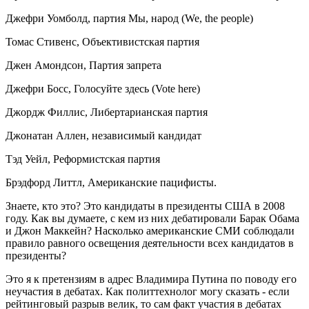
Джефри Уомболд, партия Мы, народ (We, the people)
Томас Стивенс, Объективистская партия
Джен Амондсон, Партия запрета
Джефри Босс, Голосуйте здесь (Vote here)
Джордж Филлис, Либертарианская партия
Джонатан Аллен, независимый кандидат
Тэд Уейл, Реформистская партия
Брэдфорд Литтл, Американские пацифисты.
Знаете, кто это? Это кандидаты в президенты США в 2008
году. Как вы думаете, с кем из них дебатировали Барак Обама
и Джон Маккейн? Насколько американские СМИ соблюдали
правило равного освещения деятельности всех кандидатов в
президенты?
Это я к претензиям в адрес Владимира Путина по поводу его
неучастия в дебатах. Как политтехнолог могу сказать - если
рейтинговый разрыв велик, то сам факт участия в дебатах