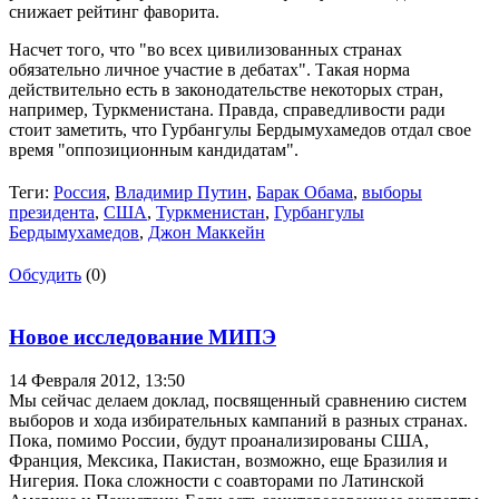
снижает рейтинг фаворита.
Насчет того, что "во всех цивилизованных странах
обязательно личное участие в дебатах". Такая норма
действительно есть в законодательстве некоторых стран,
например, Туркменистана. Правда, справедливости ради
стоит заметить, что Гурбангулы Бердымухамедов отдал свое
время "оппозиционным кандидатам".
Теги:
Россия
,
Владимир Путин
,
Барак Обама
,
выборы
президента
,
США
,
Туркменистан
,
Гурбангулы
Бердымухамедов
,
Джон Маккейн
Обсудить
(0)
Новое исследование МИПЭ
14 Февраля 2012,
13:50
Мы сейчас делаем доклад, посвященный сравнению систем
выборов и хода избирательных кампаний в разных странах.
Пока, помимо России, будут проанализированы США,
Франция, Мексика, Пакистан, возможно, еще Бразилия и
Нигерия. Пока сложности с соавторами по Латинской