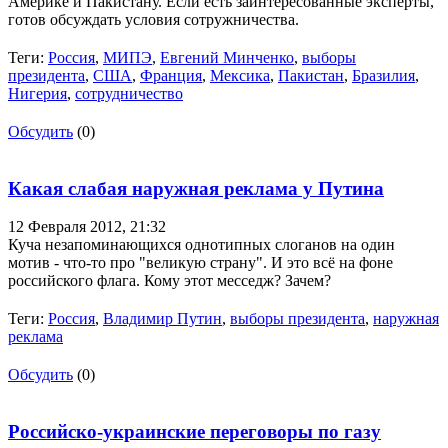
Америке и Пакистану. Если есть заинтересованные эксперты,
готов обсуждать условия сотружничества.
Теги:
Россия
,
МИПЭ
,
Евгений Минченко
,
выборы
президента
,
США
,
Франция
,
Мексика
,
Пакистан
,
Бразилия
,
Нигерия
,
сотрудничество
Обсудить
(0)
Какая слабая наружная реклама у Путина
12 Февраля 2012,
21:32
Куча незапоминающихся однотипных слоганов на один
мотив - что-то про "великую страну". И это всё на фоне
российского флага. Кому этот месседж? Зачем?
Теги:
Россия
,
Владимир Путин
,
выборы президента
,
наружная
реклама
Обсудить
(0)
Российско-украинские переговоры по газу