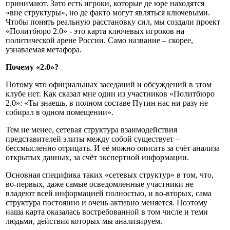
принимают. Зато есть игроки, которые де юре находятся
«вне структуры», но де факто могут являться ключевыми.
Чтобы понять реальную расстановку сил, мы создали проект
«Политбюро 2.0» - это карта ключевых игроков на
политической арене России. Само название – скорее,
узнаваемая метафора.
Почему «2.0»?
Потому что официальных заседаний и обсуждений в этом
клубе нет. Как сказал мне один из участников «Политбюро
2.0»: «Ты знаешь, в полном составе Путин нас ни разу не
собирал в одном помещении».
Тем не менее, сетевая структура взаимодействия
представителей элиты между собой существует –
бессмысленно отрицать. И её можно описать за счёт анализа
открытых данных, за счёт экспертной информации.
Основная специфика таких «сетевых структур» в том, что,
во-первых, даже самые осведомленные участники не
владеют всей информацией полностью, и во-вторых, сама
структура постоянно и очень активно меняется. Поэтому
наша карта оказалась востребованной в том числе и теми
людьми, действия которых мы анализируем.