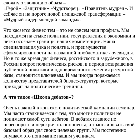
сложную эволюцию образа –
«Герой»-«Защитник»-«Чудотворец»-«Правитель-мудрец». И
сейчас он на пороге новой имиджевой трансформации –
«Мудрый лидер молодой команды».
Что касается бизнес-тем – это не совсем наш профиль. Мы
находимся на стыке политики, госуправления и экономики и
четко осознаём границы наших компетенций. Наша
специализация узка и понятна, и преимущества
сфокусированности на названной проблематике - очевидны.
Но в то же время для бизнеса, российского и зарубежного, в
России вопрос политических рисков, в период возвращения
публичной политики и одновременного сужения ресурсной
базы, становится ключевым. И мы иногда поражаемся
количеству представителей бизнес-структур, которые
приходят на политические тренинги.
А что такое «Школа дебатов»?
Очень важный в контексте политической кампании семинар.
Мы часто сталкиваемся с тем, что многие политики не
понимают самой сути дебатов. В дебатах главное не
переспорить и перекричать оппонента, а транслировать свой
базовый образ для своих целевых групп. Мы постепенно
внушаем это понимание нашим ученикам.