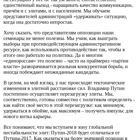
единственный выход - наращивать качество коммуникации,
причём и с элитами, и с населением. Мы обучаем
представителей администраций «удерживать» ситуацию,
когда она достаточно непростая.
Хочу сказать, что представителям оппозиции наши
семинары не менее полезны. Мы учим, как выиграть
выборы при противодействующем административном
ресурсе, как использовать противодействие так, чтобы в
итоге оно работало на политика. Да и многим
«единороссам» это полезно – часто на праймериз «партии
власти» разворачивается реальная конкурентная борьба, и
иногда побеждают неожиданные кандидаты.
В целом, на мой взгляд, у нас происходят тектонические
изменения в элитной расстановке сил. Владимир Путин
постепенно осуществляет перезагрузку элиты. Мы,
соответственно, готовы совместно с политиком определить -
как найти своё место в этой перезагрузке: как минимум,
удержаться в обойме, как максимум – получить импульс для
нового витка карьеры.
Все понимают, что мы вступаем в зону глобальной
нестабильности элит: Путин-2018 будет отличаться от
Путина-2017. Как оказаться на более значимой позиции в