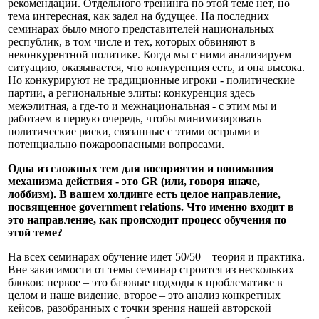
рекомендации. Отдельного тренинга по этой теме нет, но
тема интересная, как задел на будущее. На последних
семинарах было много представителей национальных
республик, в том числе и тех, которых обвиняют в
неконкурентной политике. Когда мы с ними анализируем
ситуацию, оказывается, что конкуренция есть, и она высока.
Но конкурируют не традиционные игроки - политические
партии, а региональные элиты: конкуренция здесь
межэлитная, а где-то и межнациональная - с этим мы и
работаем в первую очередь, чтобы минимизировать
политические риски, связанные с этими острыми и
потенциально пожароопасными вопросами.
Одна из сложных тем для восприятия и понимания
механизма действия - это GR (или, говоря иначе,
лоббизм). В вашем холдинге есть целое направление,
посвященное government relations. Что именно входит в
это направление, как происходит процесс обучения по
этой теме?
На всех семинарах обучение идет 50/50 – теория и практика.
Вне зависимости от темы семинар строится из нескольких
блоков: первое – это базовые подходы к проблематике в
целом и наше видение, второе – это анализ конкретных
кейсов, разобранных с точки зрения нашей авторской