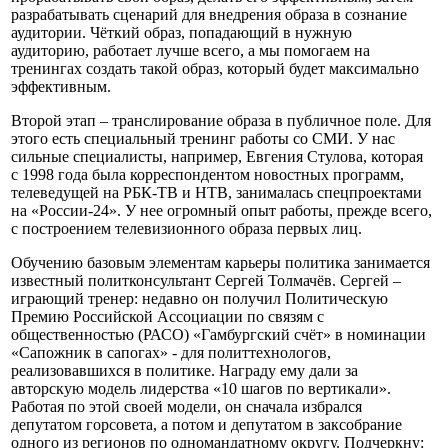
разрабатывать сценарий для внедрения образа в сознание
аудитории. Чёткий образ, попадающий в нужную
аудиторию, работает лучше всего, а мы помогаем на
тренингах создать такой образ, который будет максимально
эффективным.
Второй этап – транслирование образа в публичное поле. Для
этого есть специальный тренинг работы со СМИ. У нас
сильные специалисты, например, Евгения Стулова, которая
с 1998 года была корреспондентом новостных программ,
телеведущей на РБК-ТВ и НТВ, занималась спецпроектами
на «России-24». У нее огромный опыт работы, прежде всего,
с построением телевизионного образа первых лиц.
Обучению базовым элементам карьеры политика занимается
известный политконсультант Сергей Толмачёв. Сергей –
играющий тренер: недавно он получил Политическую
Премию Российской Ассоциации по связям с
общественностью (РАСО) «Гамбургский счёт» в номинации
«Сапожник в сапогах» - для политтехнологов,
реализовавшихся в политике. Награду ему дали за
авторскую модель лидерства «10 шагов по вертикали».
Работая по этой своей модели, он сначала избрался
депутатом горсовета, а потом и депутатом в заксобрание
одного из регионов по одномандатному округу. Подчеркну: