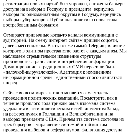
регистрации новых партий был упрощен, снижены барьеры
доступа на выборы в Госдуму и президента, вернулись
выборы по одномандатным округам в Госдуму, вернулись
выборы губернаторов. Публичная политика снова стала
востребованным форматом.
Отмирают привычные когда-то каналы коммуникации с
аудиторией. На смену интернет-сайтам пришли соцсети,
далее - мессенджеры. Взять тот же самый Telegram, влияние
которого в элитном пространстве растет с каждым днем. Мы
наблюдаем стремительное изменение структуры
производства, трансляции и потребления информации.
Доминирование в традиционных СМИ перестало быть
«палочкой-выручалочкой». Адаптация к изменениям
информационной среды - единственный способ двигаться
вперед.
Сейчас во всем мире активно меняется сама модель
проведения политических кампаний. Посмотрите, как в
течение прошлого года трижды была взломана система
удержания власти политическим истеблишментом Запада –
на референдумах в Голландии и Великобритании и на
выборах президента США. Причем эта система состояла из
трех барьеров – управление системой и таймингом
проведения выборов и референдумов, фильтрация доступа