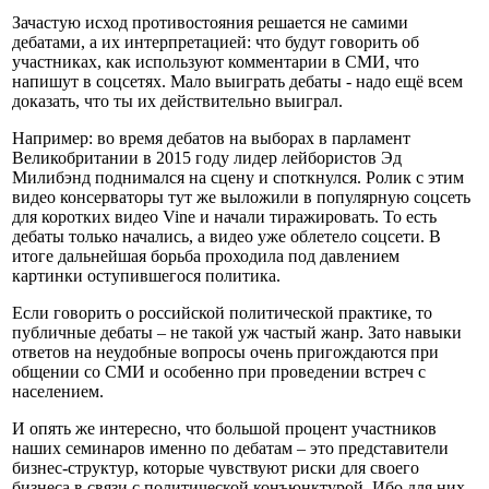
Зачастую исход противостояния решается не самими
дебатами, а их интерпретацией: что будут говорить об
участниках, как используют комментарии в СМИ, что
напишут в соцсетях. Мало выиграть дебаты - надо ещё всем
доказать, что ты их действительно выиграл.
Например: во время дебатов на выборах в парламент
Великобритании в 2015 году лидер лейбористов Эд
Милибэнд поднимался на сцену и споткнулся. Ролик с этим
видео консерваторы тут же выложили в популярную соцсеть
для коротких видео Vine и начали тиражировать. То есть
дебаты только начались, а видео уже облетело соцсети. В
итоге дальнейшая борьба проходила под давлением
картинки оступившегося политика.
Если говорить о российской политической практике, то
публичные дебаты – не такой уж частый жанр. Зато навыки
ответов на неудобные вопросы очень пригождаются при
общении со СМИ и особенно при проведении встреч с
населением.
И опять же интересно, что большой процент участников
наших семинаров именно по дебатам – это представители
бизнес-структур, которые чувствуют риски для своего
бизнеса в связи с политической конъюнктурой. Ибо для них