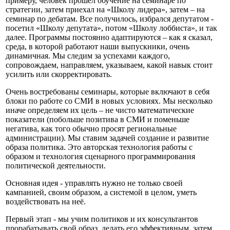
примеру, человек прошел обучение на семинаре по
стратегии, затем приехал на «Школу лидера», затем – на
семинар по дебатам. Все получилось, избрался депутатом -
посетил «Школу депутата», потом «Школу лоббиста», и так
далее. Программы постоянно адаптируются – как я сказал,
среда, в которой работают наши выпускники, очень
динамичная. Мы следим за успехами каждого,
сопровождаем, направляем, указываем, какой навык стоит
усилить или скорректировать.
Очень востребованы семинары, которые включают в себя
блоки по работе со СМИ в новых условиях. Мы несколько
иначе определяем их цель – не чисто математические
показатели (побольше позитива в СМИ и поменьше
негатива, как того обычно просят региональные
администрации). Мы ставим задачей создание и развитие
образа политика. Это авторская технология работы с
образом и технология сценарного программирования
политической деятельности.
Основная идея - управлять нужно не только своей
кампанией, своим образом, а системой в целом, уметь
воздействовать на неё.
Первый этап - мы учим политиков и их консультантов
прорабатывать свой образ, делать его эффективным, затем