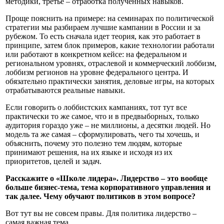
методики, третье – отработка полученных навыков.
Проще пояснить на примере: на семинарах по политической
стратегии мы разбираем лучшие кампании в России и за
рубежом. То есть сначала идет теория, как это работает в
принципе, затем блок примеров, какие технологии работали
или работают в конкретном кейсе: на федеральном и
региональном уровнях, отраслевой и коммерческий лоббизм,
лоббизм регионов на уровне федерального центра. И
обязательно практически занятия, деловые игры, на которых
отрабатываются реальные навыки.
Если говорить о лоббистских кампаниях, тот тут все
практически то же самое, что и в предвыборных, только
аудитория гораздо уже – не миллионы, а десятки людей. Но
модель та же самая – сформулировать, чего ты хочешь, и
объяснить, почему это полезно тем людям, которые
принимают решения, на их языке и исходя из их
приоритетов, целей и задач.
Расскажите о «Школе лидера». Лидерство – это вообще
больше бизнес-тема, тема корпоративного управления и
так далее. Чему обучают политиков в этом вопросе?
Вот тут вы не совсем правы. Для политика лидерство –
самая важная тема.