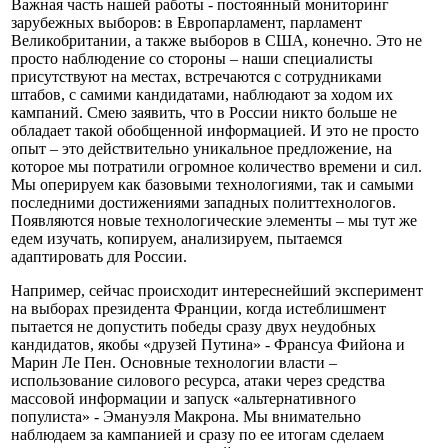
Важная часть нашей работы - постоянный мониторинг
зарубежных выборов: в Европарламент, парламент
Великобритании, а также выборов в США, конечно. Это не
просто наблюдение со стороны – наши специалисты
присутствуют на местах, встречаются с сотрудниками
штабов, с самими кандидатами, наблюдают за ходом их
кампаний. Смею заявить, что в России никто больше не
обладает такой обобщенной информацией. И это не просто
опыт – это действительно уникальное предложение, на
которое мы потратили огромное количество времени и сил.
Мы оперируем как базовыми технологиями, так и самыми
последними достижениями западных политтехнологов.
Появляются новые технологические элементы – мы тут же
едем изучать, копируем, анализируем, пытаемся
адаптировать для России.
Например, сейчас происходит интереснейший эксперимент
на выборах президента Франции, когда истеблишмент
пытается не допустить победы сразу двух неудобных
кандидатов, якобы «друзей Путина» - Франсуа Фийона и
Марин Ле Пен. Основные технологии власти –
использование силового ресурса, атаки через средства
массовой информации и запуск «альтернативного
популиста» - Эмануэля Макрона. Мы внимательно
наблюдаем за кампанией и сразу по ее итогам сделаем