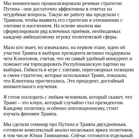
Мы внимательно проанализировали речевые стратегии
Путина - они достаточно эффективны в ответах на
неудобные вопросы. Такую же работу мы проделали с
Трампом, чтобы выявить его стратегию в отношениях с
элитами и населением. На основе анализа мы
сформулировали ряд ключевых приёмов, необходимых
каждому амбициозному игроку политической сферы.
Мало кто знает, но изначально, на первом этапе, идею об
участии Трампа в выборах президента активно поддержала
чета Клинтонов, считая, что он самый удобный конкурент и
поможет им торпедировать Республиканскую партию на
выборах. Гибкость в игре с элитами, переговорных позициях
и смене стратегии, которые использовал Трамп, показали,
что Клинтоны просчитались. Это прецедент, достойный
внимательного изучения.
Я готов поспорить с любым человеком, который скажет, что
Трамп – это клоун, который случайно стал президентом.
Каждому политику, особенно оппозиционному, стоит
изучать феномен Трампа.
Мы сделали семинар про Путина и Трампа двухдневным,
готовили комплексный анализ нескольких ярких политиков,
в том числе Юлии Тимошенко. Сейчас готовится отдельный