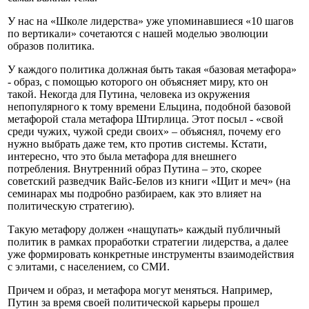
У нас на «Школе лидерства» уже упоминавшиеся «10 шагов
по вертикали» сочетаются с нашей моделью эволюции
образов политика.
У каждого политика должная быть такая «базовая метафора»
- образ, с помощью которого он объясняет миру, кто он
такой. Некогда для Путина, человека из окружения
непопулярного к тому времени Ельцина, подобной базовой
метафорой стала метафора Штирлица. Этот посыл - «свой
среди чужих, чужой среди своих» – объяснял, почему его
нужно выбрать даже тем, кто против системы. Кстати,
интересно, что это была метафора для внешнего
потребления. Внутренний образ Путина – это, скорее
советский разведчик Вайс-Белов из книги «Щит и меч» (на
семинарах мы подробно разбираем, как это влияет на
политическую стратегию).
Такую метафору должен «нащупать» каждый публичный
политик в рамках проработки стратегии лидерства, а далее
уже формировать конкретные инструменты взаимодействия
с элитами, с населением, со СМИ.
Причем и образ, и метафора могут меняться. Например,
Путин за время своей политической карьеры прошел