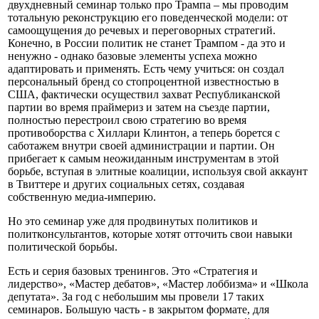
двухдневный семинар только про Трампа – мы проводим
тотальную реконструкцию его поведенческой модели: от
самоощущения до речевых и переговорных стратегий.
Конечно, в России политик не станет Трампом - да это и
ненужно - однако базовые элементы успеха можно
адаптировать и применять. Есть чему учиться: он создал
персональный бренд со стопроцентной известностью в
США, фактически осуществил захват Республиканской
партии во время праймериз и затем на съезде партии,
полностью перестроил свою стратегию во время
противоборства с Хиллари Клинтон, а теперь борется с
саботажем внутри своей администрации и партии. Он
прибегает к самым неожиданным инструментам в этой
борьбе, вступая в элитные коалиции, используя свой аккаунт
в Твиттере и других социальных сетях, создавая
собственную медиа-империю.
Но это семинар уже для продвинутых политиков и
политконсультантов, которые хотят отточить свои навыки
политической борьбы.
Есть и серия базовых тренингов. Это «Стратегия и
лидерство», «Мастер дебатов», «Мастер лоббизма» и «Школа
депутата». За год с небольшим мы провели 17 таких
семинаров. Большую часть - в закрытом формате, для