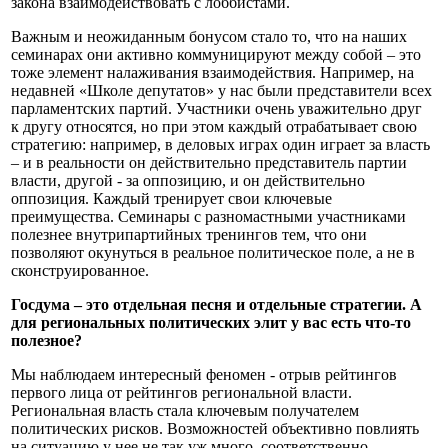
закона взаимодействовать с лоббистами.
Важным и неожиданным бонусом стало то, что на наших
семинарах они активно коммуницируют между собой – это
тоже элемент налаживания взаимодействия. Например, на
недавней «Школе депутатов» у нас были представители всех
парламентских партий. Участники очень уважительно друг
к другу относятся, но при этом каждый отрабатывает свою
стратегию: например, в деловых играх один играет за власть
– и в реальности он действительно представитель партии
власти, другой - за оппозицию, и он действительно
оппозиция. Каждый тренирует свои ключевые
преимущества. Семинары с разномастными участниками
полезнее внутрипартийных тренингов тем, что они
позволяют окунуться в реальное политическое поле, а не в
сконструированное.
Госдума – это отдельная песня и отдельные стратегии. А
для региональных политических элит у вас есть что-то
полезное?
Мы наблюдаем интересный феномен - отрыв рейтингов
первого лица от рейтингов региональной власти.
Региональная власть стала ключевым получателем
политических рисков. Возможностей объективно повлиять
на ситуацию у нее не так уж много, соответственно,