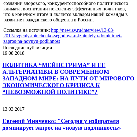
создании здорового, конкурентоспособного политического
климата, воспитании поколения эффективных политиков,
что в конечном итоге и является вкладом нашей команды в
развитие гражданского общества в России.
Сссылка на источник:
http://newizv.ru/interview/13-03-
2017/evgeniy-minchenko-segodnya-u-izbiratelya-dominiruet-
zapros-na-novuyu-podlinnost
Последние публикации
19.08.2018
ПОЛИТИКА “МЕЙНСТРИМА” И ЕЕ
АЛЬТЕРНАТИВЫ В СОВРЕМЕННОМ
ЗАПАДНОМ МИРЕ: НА ПУТИ ОТ МИРОВОГО
ЭКОНОМИЧЕСКОГО КРИЗИСА К
“НЕВОЗМОЖНОЙ ПОЛИТИКЕ”?
13.03.2017
Евгений Минченко: "Сегодня у избирателя
доминирует запрос на «новую подлинность»