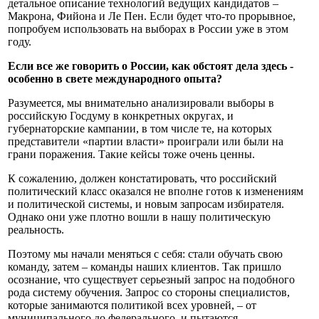
детальное описание технологий ведущих кандидатов –
Макрона, Фийона и Ле Пен. Если будет что-то прорывное,
попробуем использовать на выборах в России уже в этом
году.
Если все же говорить о России, как обстоят дела здесь -
особенно в свете международного опыта?
Разумеется, мы внимательно анализировали выборы в
российскую Госдуму в конкретных округах, и
губернаторские кампании, в том числе те, на которых
представители «партии власти» проиграли или были на
грани поражения. Такие кейсы тоже очень ценны.
К сожалению, должен констатировать, что российский
политический класс оказался не вполне готов к изменениям
и политической системы, и новым запросам избирателя.
Однако они уже плотно вошли в нашу политическую
реальность.
Поэтому мы начали меняться с себя: стали обучать свою
команду, затем – команды наших клиентов. Так пришло
осознание, что существует серьезный запрос на подобного
рода систему обучения. Запрос со стороны специалистов,
которые занимаются политикой всех уровней, – от
муниципального до федерального, и пытаются