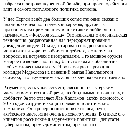
избрался в остроконкурентной борьбе, при противодействии
элит и самого популярного политика региона.
У нас Сергей ведёт два больших сегмента: один связан с
планированием политической карьеры, другой – с
практическим применением в политике и лоббизме так
называемых «Фокусов языка». Это изначально американская
технология, разработанная для переформатирования
убеждений людей. Она адаптирована под российский
менталитет и хорошо работает в дебатах, в ответах на
вопросы, на встречах с избирателями. Это мощное оружие,
которое позволяет политику быть готовым к абсолютно
любым словесным атакам. Я вот смотрю на реакцию
команды Медведева на недавний выпад Навального и
осознаю, что изучение «фокусов языка» им бы не помешало.
Разумеется, есть у нас сегмент, связанный с актёрским
мастерством и техникой речи, необходимыми и политику, и
лоббисту. За это отвечает Лев Харламов, актёр, режиссёр, с
90-х годов сотрудничающий с нами в политических
кампаниях. Он тренер по постановке голоса, речи,
актёрского мастерства очень высокого уровня. В списке его
клиентов российские и зарубежные политики - депутаты,
губернаторы, премьер-министры, президенты.