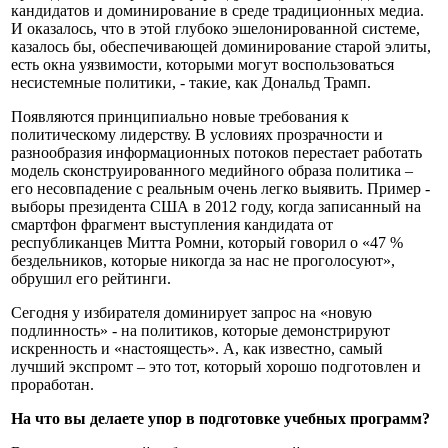
кандидатов и доминирование в среде традиционных медиа.
И оказалось, что в этой глубоко эшелонированной системе,
казалось бы, обеспечивающей доминирование старой элиты,
есть окна уязвимости, которыми могут воспользоваться
несистемные политики, - такие, как Дональд Трамп.
Появляются принципиально новые требования к
политическому лидерству. В условиях прозрачности и
разнообразия информационных потоков перестает работать
модель сконструированного медийного образа политика –
его несовпадение с реальным очень легко выявить. Пример -
выборы президента США в 2012 году, когда записанный на
смартфон фрагмент выступления кандидата от
республиканцев Митта Ромни, который говорил о «47 %
бездельников, которые никогда за нас не проголосуют»,
обрушил его рейтинги.
Сегодня у избирателя доминирует запрос на «новую
подлинность» - на политиков, которые демонстрируют
искренность и «настоящесть». А, как известно, самый
лучший экспромт – это тот, который хорошо подготовлен и
проработан.
На что вы делаете упор в подготовке учебных программ?