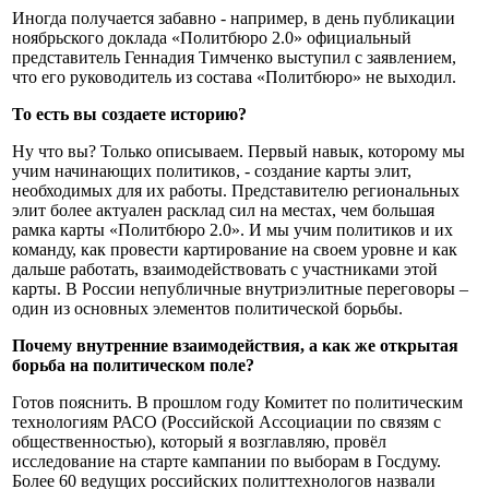
Иногда получается забавно - например, в день публикации
ноябрьского доклада «Политбюро 2.0» официальный
представитель Геннадия Тимченко выступил с заявлением,
что его руководитель из состава «Политбюро» не выходил.
То есть вы создаете историю?
Ну что вы? Только описываем. Первый навык, которому мы
учим начинающих политиков, - создание карты элит,
необходимых для их работы. Представителю региональных
элит более актуален расклад сил на местах, чем большая
рамка карты «Политбюро 2.0». И мы учим политиков и их
команду, как провести картирование на своем уровне и как
дальше работать, взаимодействовать с участниками этой
карты. В России непубличные внутриэлитные переговоры –
один из основных элементов политической борьбы.
Почему внутренние взаимодействия, а как же открытая
борьба на политическом поле?
Готов пояснить. В прошлом году Комитет по политическим
технологиям РАСО (Российской Ассоциации по связям с
общественностью), который я возглавляю, провёл
исследование на старте кампании по выборам в Госдуму.
Более 60 ведущих российских политтехнологов назвали