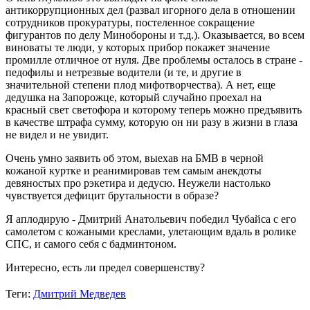
антикоррупционных дел (развал игорного дела в отношении
сотрудников прокуратуры, постеленное сокращение
фигурантов по делу Минобороны и т.д.). Оказывается, во всем
виноваты те люди, у которых прибор покажет значение
промилле отличное от нуля. Две проблемы осталось в стране -
педофилы и нетрезвые водители (и те, и другие в
значительной степени плод мифотворчества). А нет, еще
дедушка на Запорожце, который случайно проехал на
красный свет светофора и которому теперь можно предъявить
в качестве штрафа сумму, которую он ни разу в жизни в глаза
не видел и не увидит.
Очень умно заявить об этом, выехав на БМВ в черной
кожаной куртке и реанимировав тем самым анекдоты
девяностых про рэкетира и дедусю. Неужели настолько
чувствуется дефицит брутальности в образе?
Я аплодирую - Дмитрий Анатольевич победил Чубайса с его
самолетом с кожаными креслами, улетающим вдаль в ролике
СПС, и самого себя с бадминтоном.
Интересно, есть ли предел совершенству?
Теги:
Дмитрий Медведев