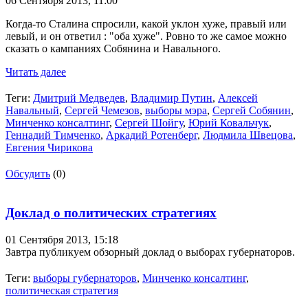
06 Сентября 2013,
11:00
Когда-то Сталина спросили, какой уклон хуже, правый или
левый, и он ответил : "оба хуже". Ровно то же самое можно
сказать о кампаниях Собянина и Навального.
Читать далее
Теги:
Дмитрий Медведев
,
Владимир Путин
,
Алексей
Навальный
,
Сергей Чемезов
,
выборы мэра
,
Сергей Собянин
,
Минченко консалтинг
,
Сергей Шойгу
,
Юрий Ковальчук
,
Геннадий Тимченко
,
Аркадий Ротенберг
,
Людмила Швецова
,
Евгения Чирикова
Обсудить
(0)
Доклад о политических стратегиях
01 Сентября 2013,
15:18
Завтра публикуем обзорный доклад о выборах губернаторов.
Теги:
выборы губернаторов
,
Минченко консалтинг
,
политическая стратегия