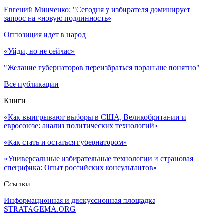
Евгений Минченко: "Сегодня у избирателя доминирует
запрос на «новую подлинность»
Оппозиция идет в народ
«Уйди, но не сейчас»
"Желание губернаторов переизбраться пораньше понятно"
Все публикации
Книги
«Как выигрывают выборы в США, Великобритании и
евросоюзе: анализ политических технологий»
«Как стать и остаться губернатором»
«Универсальные избирательные технологии и страновая
специфика: Опыт российских консультантов»
Ссылки
Информационная и дискуссионная площадка
STRATAGEMA.ORG