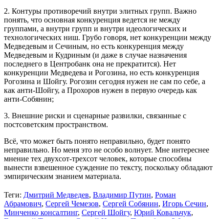
2. Контуры противоречий внутри элитных групп. Важно
понять, что основная конкуренция ведется не между
группами, а внутри групп и внутри идеологических и
технологических ниш. Грубо говоря, нет конкуренции между
Медведевым и Сечиным, но есть конкуренция между
Медведевым и Кудриным (и даже в случае назначения
последнего в Центробанк она не прекратится). Нет
конкуренции Медведева и Рогозина, но есть конкуренция
Рогозина и Шойгу. Рогозин сегодня нужен не сам по себе, а
как анти-Шойгу, а Прохоров нужен в первую очередь как
анти-Собянин;
3. Внешние риски и сценарные развилки, связанные с
постсоветским пространством.
Всё, что может быть понято неправильно, будет понято
неправильно. Но меня это не особо волнует. Мне интереснее
мнение тех двухсот-трехсот человек, которые способны
вынести взвешенное суждение по тексту, поскольку обладают
эмпирическим знанием материала.
Теги:
Дмитрий Медведев
,
Владимир Путин
,
Роман
Абрамович
,
Сергей Чемезов
,
Сергей Собянин
,
Игорь Сечин
,
Минченко консалтинг
,
Сергей Шойгу
,
Юрий Ковальчук
,