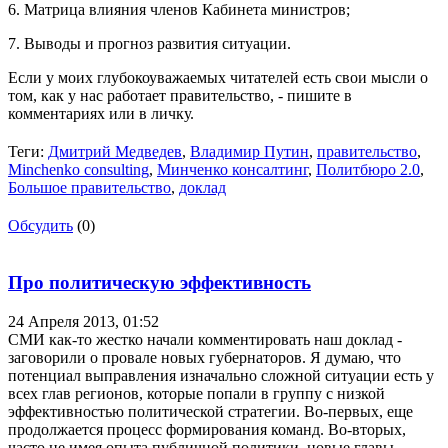
6. Матрица влияния членов Кабинета министров;
7. Выводы и прогноз развития ситуации.
Если у моих глубокоуважаемых читателей есть свои мысли о
том, как у нас работает правительство, - пишите в
комментариях или в личку.
Теги:
Дмитрий Медведев
,
Владимир Путин
,
правительство
,
Minchenko consulting
,
Минченко консалтинг
,
Политбюро 2.0
,
Большое правительство
,
доклад
Обсудить
(0)
Про политическую эффективность
24 Апреля 2013,
01:52
СМИ как-то жестко начали комментировать наш доклад -
заговорили о провале новых губернаторов. Я думаю, что
потенциал выправления изначально сложной ситуации есть у
всех глав регионов, которые попали в группу с низкой
эффективностью политической стратегии. Во-первых, еще
продолжается процесс формирования команд. Во-вторых,
часто не имея опыта публичной политики, новые главы