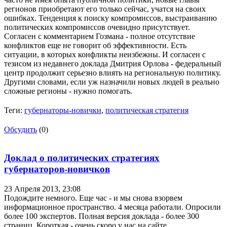
регионов приобретают его только сейчас, учатся на своих
ошибках. Тенденция к поиску компромиссов, выстраиванию
политических компромиссов очевидно присутствует.
Согласен с комментарием Гозмана - полное отсутствие
конфликтов еще не говорит об эффективности. Есть
ситуации, в которых конфликты неизбежны. И согласен с
тезисом из недавнего доклада Дмитрия Орлова - федеральный
центр продолжит серьезно влиять на региональную политику.
Другими словами, если уж назначили новых людей в реально
сложные регионы - нужно помогать.
Теги:
губернаторы-новички
,
политическая стратегия
Обсудить
(0)
Доклад о политических стратегиях
губернаторов-новичков
23 Апреля 2013,
23:08
Подождите немного. Еще час - и мы снова взорвем
информационное пространство. 4 месяца работали. Опросили
более 100 экспертов. Полная версия доклада - более 300
страниц. Короткая - очень скоро у нас на сайте.