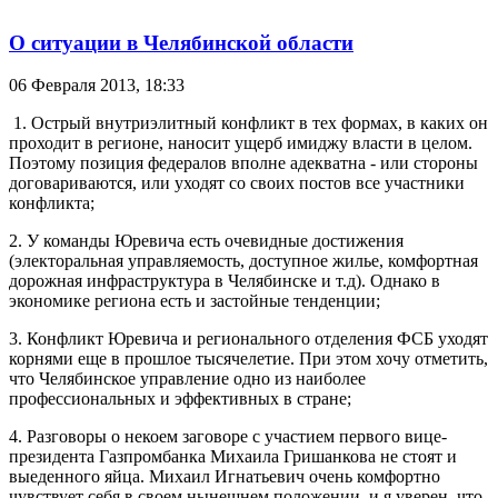
О ситуации в Челябинской области
06 Февраля 2013,
18:33
1. Острый внутриэлитный конфликт в тех формах, в каких он
проходит в регионе, наносит ущерб имиджу власти в целом.
Поэтому позиция федералов вполне адекватна - или стороны
договариваются, или уходят со своих постов все участники
конфликта;
2. У команды Юревича есть очевидные достижения
(электоральная управляемость, доступное жилье, комфортная
дорожная инфраструктура в Челябинске и т.д). Однако в
экономике региона есть и застойные тенденции;
3. Конфликт Юревича и регионального отделения ФСБ уходят
корнями еще в прошлое тысячелетие. При этом хочу отметить,
что Челябинское управление одно из наиболее
профессиональных и эффективных в стране;
4. Разговоры о некоем заговоре с участием первого вице-
президента Газпромбанка Михаила Гришанкова не стоят и
выеденного яйца. Михаил Игнатьевич очень комфортно
чувствует себя в своем нынешнем положении, и я уверен, что