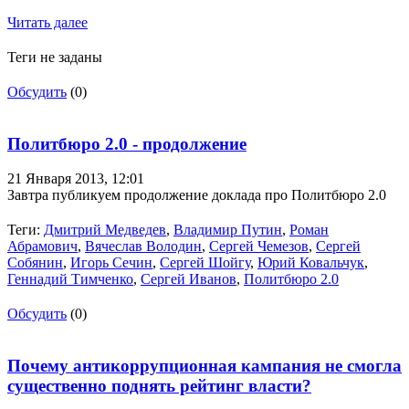
Читать далее
Теги не заданы
Обсудить
(0)
Политбюро 2.0 - продолжение
21 Января 2013,
12:01
Завтра публикуем продолжение доклада про Политбюро 2.0
Теги:
Дмитрий Медведев
,
Владимир Путин
,
Роман
Абрамович
,
Вячеслав Володин
,
Сергей Чемезов
,
Сергей
Собянин
,
Игорь Сечин
,
Сергей Шойгу
,
Юрий Ковальчук
,
Геннадий Тимченко
,
Сергей Иванов
,
Политбюро 2.0
Обсудить
(0)
Почему антикоррупционная кампания не смогла
существенно поднять рейтинг власти?