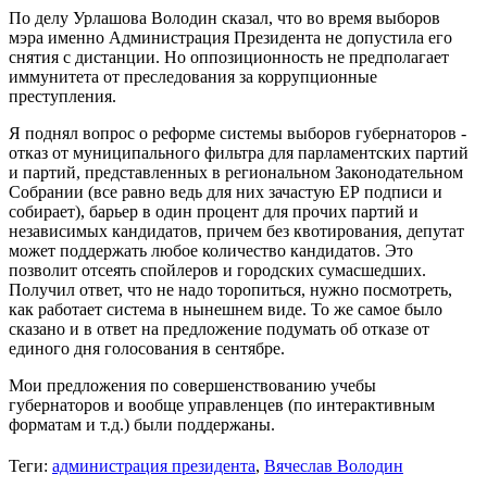
По делу Урлашова Володин сказал, что во время выборов
мэра именно Администрация Президента не допустила его
снятия с дистанции. Но оппозиционность не предполагает
иммунитета от преследования за коррупционные
преступления.
Я поднял вопрос о реформе системы выборов губернаторов -
отказ от муниципального фильтра для парламентских партий
и партий, представленных в региональном Законодательном
Собрании (все равно ведь для них зачастую ЕР подписи и
собирает), барьер в один процент для прочих партий и
независимых кандидатов, причем без квотирования, депутат
может поддержать любое количество кандидатов. Это
позволит отсеять спойлеров и городских сумасшедших.
Получил ответ, что не надо торопиться, нужно посмотреть,
как работает система в нынешнем виде. То же самое было
сказано и в ответ на предложение подумать об отказе от
единого дня голосования в сентябре.
Мои предложения по совершенствованию учебы
губернаторов и вообще управленцев (по интерактивным
форматам и т.д.) были поддержаны.
Теги:
администрация президента
,
Вячеслав Володин