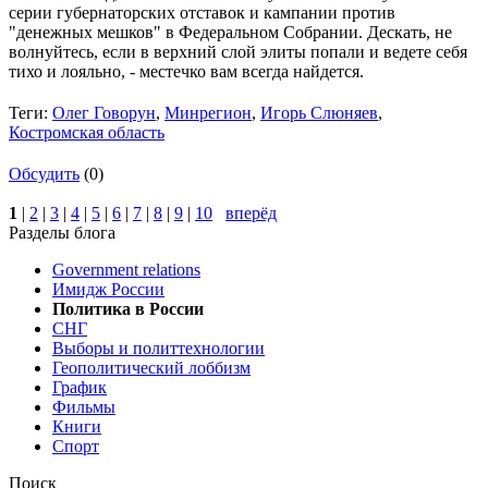
серии губернаторских отставок и кампании против
"денежных мешков" в Федеральном Собрании. Дескать, не
волнуйтесь, если в верхний слой элиты попали и ведете себя
тихо и лояльно, - местечко вам всегда найдется.
Теги:
Олег Говорун
,
Минрегион
,
Игорь Слюняев
,
Костромская область
Обсудить
(0)
1
|
2
|
3
|
4
|
5
|
6
|
7
|
8
|
9
|
10
вперёд
Разделы блога
Government relations
Имидж России
Политика в России
СНГ
Выборы и политтехнологии
Геополитический лоббизм
График
Фильмы
Книги
Спорт
Поиск