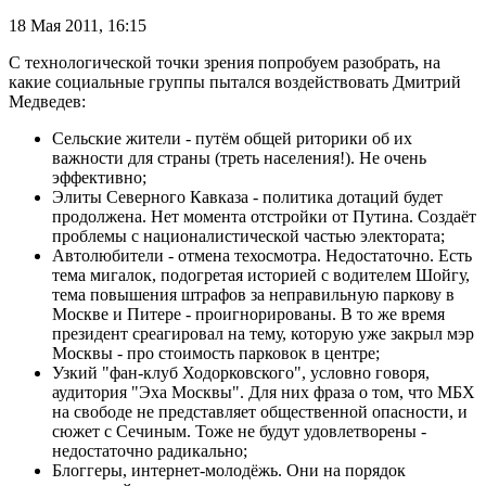
18 Мая 2011,
16:15
С технологической точки зрения попробуем разобрать, на
какие социальные группы пытался воздействовать Дмитрий
Медведев:
Сельские жители - путём общей риторики об их
важности для страны (треть населения!). Не очень
эффективно;
Элиты Северного Кавказа - политика дотаций будет
продолжена. Нет момента отстройки от Путина. Создаёт
проблемы с националистической частью электората;
Автолюбители - отмена техосмотра. Недостаточно. Есть
тема мигалок, подогретая историей с водителем Шойгу,
тема повышения штрафов за неправильную паркову в
Москве и Питере - проигнорированы. В то же время
президент среагировал на тему, которую уже закрыл мэр
Москвы - про стоимость парковок в центре;
Узкий "фан-клуб Ходорковского", условно говоря,
аудитория "Эха Москвы". Для них фраза о том, что МБХ
на свободе не представляет общественной опасности, и
сюжет с Сечиным. Тоже не будут удовлетворены -
недостаточно радикально;
Блоггеры, интернет-молодёжь. Они на порядок