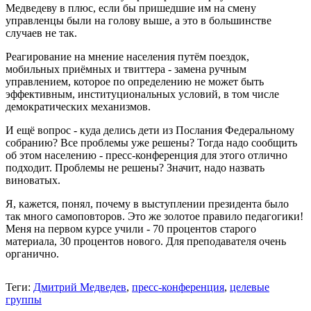
Медведеву в плюс, если бы пришедшие им на смену
управленцы были на голову выше, а это в большинстве
случаев не так.
Реагирование на мнение населения путём поездок,
мобильных приёмных и твиттера - замена ручным
управлением, которое по определению не может быть
эффективным, институциональных условий, в том числе
демократических механизмов.
И ещё вопрос - куда делись дети из Послания Федеральному
собранию? Все проблемы уже решены? Тогда надо сообщить
об этом населению - пресс-конференция для этого отлично
подходит. Проблемы не решены? Значит, надо назвать
виноватых.
Я, кажется, понял, почему в выступлении президента было
так много самоповторов. Это же золотое правило педагогики!
Меня на первом курсе учили - 70 процентов старого
материала, 30 процентов нового. Для преподавателя очень
органично.
Теги:
Дмитрий Медведев
,
пресс-конференция
,
целевые
группы