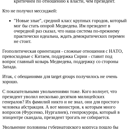
критичней по отношению к власти, чем президент.
Кто не получил мессиджей:
"Новые злые", средний класс крупных городов, который
мог бы стать опорой Медведева. Им президент в
очередной раз сказал, что наша система по-прежнему
практически идеальна, ждать демократических перемен
не стоит.
Геополитическая ориентация - сложные отношения с НАТО,
превосходные с Китаем, поддержка Сирии - ставит под
вопрос главный козырь Медведева, поддержку со стороны
Запада.
Итак, с обещаниями для target groups получилось не очень
хорошо.
С показательными увольнениями тоже. Кого волнует, что
президент уволил несколько десятков милицейских
генералов? Их фамилий никто и не знал, они для простого
человека абстракция. А вот министров, к которым много
вопросов (Фурсенко, Нургалиев), генпрокурора, который в
эпицентре скандала, президент трогать не собирается.
Увольнение половины губернаторского корпуса пошло бы