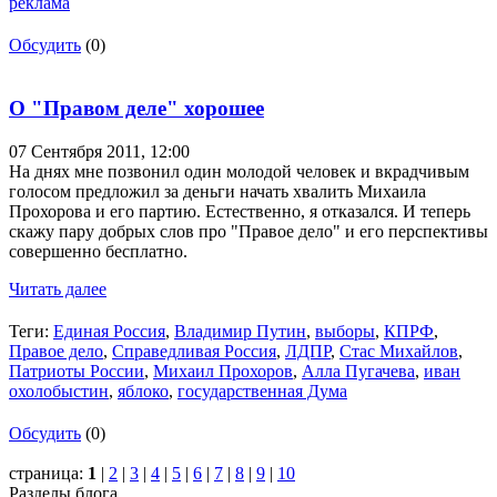
реклама
Обсудить
(0)
О "Правом деле" хорошее
07 Сентября 2011,
12:00
На днях мне позвонил один молодой человек и вкрадчивым
голосом предложил за деньги начать хвалить Михаила
Прохорова и его партию. Естественно, я отказался. И теперь
скажу пару добрых слов про "Правое дело" и его перспективы
совершенно бесплатно.
Читать далее
Теги:
Единая Россия
,
Владимир Путин
,
выборы
,
КПРФ
,
Правое дело
,
Справедливая Россия
,
ЛДПР
,
Стас Михайлов
,
Патриоты России
,
Михаил Прохоров
,
Алла Пугачева
,
иван
охолобыстин
,
яблоко
,
государственная Дума
Обсудить
(0)
страница:
1
|
2
|
3
|
4
|
5
|
6
|
7
|
8
|
9
|
10
Разделы блога