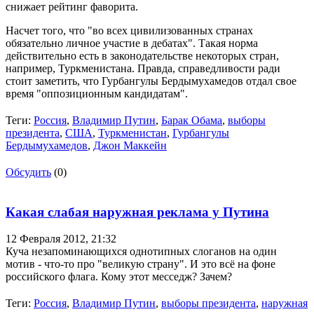
снижает рейтинг фаворита.
Насчет того, что "во всех цивилизованных странах
обязательно личное участие в дебатах". Такая норма
действительно есть в законодательстве некоторых стран,
например, Туркменистана. Правда, справедливости ради
стоит заметить, что Гурбангулы Бердымухамедов отдал свое
время "оппозиционным кандидатам".
Теги:
Россия
,
Владимир Путин
,
Барак Обама
,
выборы
президента
,
США
,
Туркменистан
,
Гурбангулы
Бердымухамедов
,
Джон Маккейн
Обсудить
(0)
Какая слабая наружная реклама у Путина
12 Февраля 2012,
21:32
Куча незапоминающихся однотипных слоганов на один
мотив - что-то про "великую страну". И это всё на фоне
российского флага. Кому этот месседж? Зачем?
Теги:
Россия
,
Владимир Путин
,
выборы президента
,
наружная