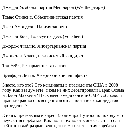
Джефри Уомболд, партия Мы, народ (We, the people)
Томас Стивенс, Объективистская партия
Джен Амондсон, Партия запрета
Джефри Босс, Голосуйте здесь (Vote here)
Джордж Филлис, Либертарианская партия
Джонатан Аллен, независимый кандидат
Тэд Уейл, Реформистская партия
Брэдфорд Литтл, Американские пацифисты.
Знаете, кто это? Это кандидаты в президенты США в 2008
году. Как вы думаете, с кем из них дебатировали Барак Обама
и Джон Маккейн? Насколько американские СМИ соблюдали
правило равного освещения деятельности всех кандидатов в
президенты?
Это я к претензиям в адрес Владимира Путина по поводу его
неучастия в дебатах. Как политтехнолог могу сказать - если
рейтинговый разрыв велик, то сам факт участия в дебатах