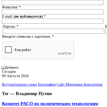
Фамилия:
*
E-mail:
(не публикуется)
*
Пароль:
*
В
Введите символы с картинки:
*
Сегодня
09 Августа 2026
Вступительное слово
Биография
Сайт Минченко Консалтинг
Тег — Владимир Путин
Комитет РАСО по политическим технологиям