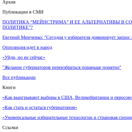
Архив
Публикации в СМИ
ПОЛИТИКА “МЕЙНСТРИМА” И ЕЕ АЛЬТЕРНАТИВЫ В С
ПОЛИТИКЕ”?
Евгений Минченко: "Сегодня у избирателя доминирует запрос
Оппозиция идет в народ
«Уйди, но не сейчас»
"Желание губернаторов переизбраться пораньше понятно"
Все публикации
Книги
«Как выигрывают выборы в США, Великобритании и евросоюзе
«Как стать и остаться губернатором»
«Универсальные избирательные технологии и страновая специ
Ссылки