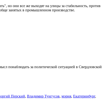
ь", но они все же выходят на улицы за стабильность, против
 вообще занятых в промышленном производстве.
смысл понаблюдать за политической ситуацией в Свердловской
еоргий Перский
,
Владимир Тунгусов
,
мэрия
,
Екатеринбург
,