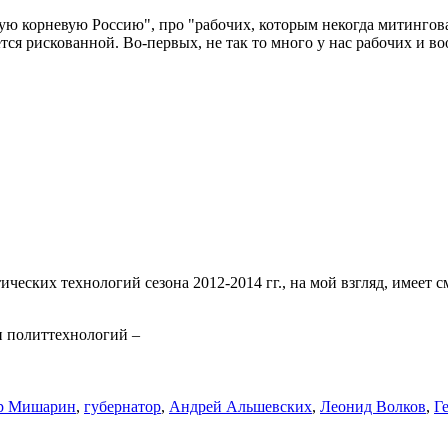
ю корневую Россию", про "рабочих, которым некогда митинговат
яется рискованной. Во-первых, не так то много у нас рабочих и
еских технологий сезона 2012-2014 гг., на мой взгляд, имеет 
и политтехнологий –
р Мишарин
,
губернатор
,
Андрей Альшевских
,
Леонид Волков
,
Г