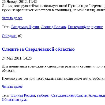
26 Января 2012,
11:42
Линия, которую сейчас использует штаб Путина (про "сермяжну
кучки зажравшихся хипстеров в столицах), на мой взгляд, явл
Читать далее
Теги:
Владимир Путин
,
Леонид Волков
,
Екатеринбург
,
путинг
Обсудить
(0)
Следите за Свердловской областью
24 Мая 2011,
14:20
Для понимания возможных сценариев развития страны и политич
области.
Именно этот регион часто оказывался полигоном для отработк
Читать далее
Теги:
Единая Россия
,
выборы
,
Свердловская область
,
Александ
Областная дума