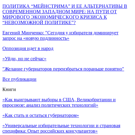
ПОЛИТИКА “МЕЙНСТРИМА” И ЕЕ АЛЬТЕРНАТИВЫ В
СОВРЕМЕННОМ ЗАПАДНОМ МИРЕ: НА ПУТИ ОТ
МИРОВОГО ЭКОНОМИЧЕСКОГО КРИЗИСА К
“НЕВОЗМОЖНОЙ ПОЛИТИКЕ”?
Евгений Минченко: "Сегодня у избирателя доминирует
запрос на «новую подлинность»
Оппозиция идет в народ
«Уйди, но не сейчас»
"Желание губернаторов переизбраться пораньше понятно"
Все публикации
Книги
«Как выигрывают выборы в США, Великобритании и
евросоюзе: анализ политических технологий»
«Как стать и остаться губернатором»
«Универсальные избирательные технологии и страновая
специфика: Опыт российских консультантов»