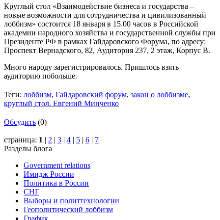
Круглый стол «Взаимодействие бизнеса и государства –
новые возможности для сотрудничества и цивилизованный
лоббизм» состоится 18 января в 15.00 часов в Российской
академии народного хозяйства и государственной службы при
Президенте РФ в рамках Гайдаровского Форума, по адресу:
Проспект Вернадского, 82, Аудитория 237, 2 этаж, Корпус В.
Много народу зарегистрировалось. Пришлось взять
аудиторию побольше.
Теги:
лоббизм
,
Гайдаровский форум
,
закон о лоббизме
,
круглый стол. Евгений Минченко
Обсудить
(0)
страница:
1
|
2
|
3
|
4
|
5
|
6
|
7
Разделы блога
Government relations
Имидж России
Политика в России
СНГ
Выборы и политтехнологии
Геополитический лоббизм
График