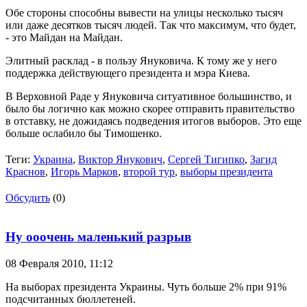
Обе стороны способны вывести на улицы несколько тысяч
или даже десятков тысяч людей. Так что максимум, что будет,
- это Майдан на Майдан.
Элитный расклад - в пользу Януковича. К тому же у него
поддержка действующего президента и мэра Киева.
В Верховной Раде у Януковича ситуативное большинство, и
было бы логично как можно скорее отправить правительство
в отставку, не дожидаясь подведения итогов выборов. Это еще
больше ослабило бы Тимошенко.
Теги:
Украина
,
Виктор Янукович
,
Сергей Тигипко
,
Загид
Краснов
,
Игорь Марков
,
второй тур
,
выборы президента
Обсудить
(0)
Ну ооочень маленький разрыв
08 Февраля 2010,
11:12
На выборах президента Украины. Чуть больше 2% при 91%
подсчитанных бюллетеней.