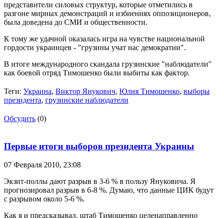
представители силовых структур, которые отметились в
разгоне мирных демонстраций и избиениях оппозиционеров,
была доведена до СМИ и общественности.
К тому же удачной оказалась игра на чувстве национальной
гордости украинцев - "грузины учат нас демократии".
В итоге международного скандала грузинские "наблюдатели"
как боевой отряд Тимошенко были выбиты как фактор.
Теги:
Украина
,
Виктор Янукович
,
Юлия Тимошенко
,
выборы
президента
,
грузинские наблюдатели
Обсудить
(0)
Первые итоги выборов президента Украины
07 Февраля 2010,
23:08
Экзит-поллы дают разрыв в 3-6 % в пользу Януковича. Я
прогнозировал разрыв в 6-8 %. Думаю, что данные ЦИК будут
с разрывом около 5-6 %.
Как я и предсказывал, штаб Тимошенко целенаправленно