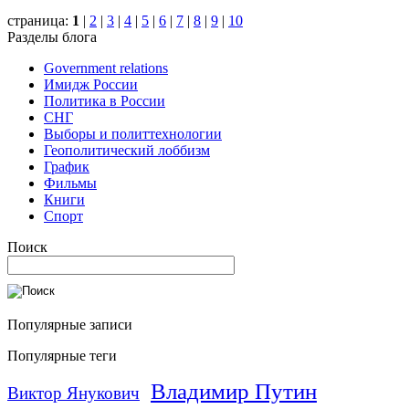
страница:
1
|
2
|
3
|
4
|
5
|
6
|
7
|
8
|
9
|
10
Разделы блога
Government relations
Имидж России
Политика в России
СНГ
Выборы и политтехнологии
Геополитический лоббизм
График
Фильмы
Книги
Спорт
Поиск
Популярные записи
Популярные теги
Владимир Путин
Виктор Янукович