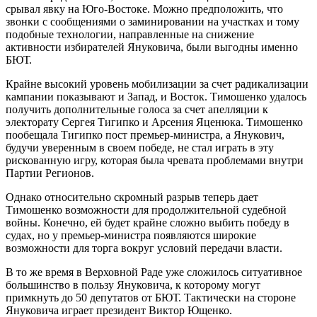
срывал явку на Юго-Востоке. Можно предположить, что
звонки с сообщениями о заминировании на участках и тому
подобные технологии, направленные на снижение
активности избирателей Януковича, были выгодны именно
БЮТ.
Крайне высокий уровень мобилизации за счет радикализации
кампании показывают и Запад, и Восток. Тимошенко удалось
получить дополнительные голоса за счет апелляции к
электорату Сергея Тигипко и Арсения Яценюка. Тимошенко
пообещала Тигипко пост премьер-министра, а Янукович,
будучи уверенным в своем победе, не стал играть в эту
рискованную игру, которая была чревата проблемами внутри
Партии Регионов.
Однако относительно скромный разрыв теперь дает
Тимошенко возможности для продолжительной судебной
войны. Конечно, ей будет крайне сложно выбить победу в
судах, но у премьер-министра появляются широкие
возможности для торга вокруг условий передачи власти.
В то же время в Верховной Раде уже сложилось ситуативное
большинство в пользу Януковича, к которому могут
примкнуть до 50 депутатов от БЮТ. Тактически на стороне
Януковича играет президент Виктор Ющенко.