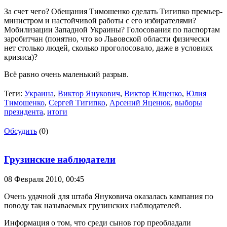
За счет чего? Обещания Тимошенко сделать Тигипко премьер-
министром и настойчивой работы с его избирателями?
Мобилизации Западной Украины? Голосования по паспортам
заробитчан (понятно, что во Львовской области физически
нет столько людей, сколько проголосовало, даже в условиях
кризиса)?
Всё равно очень маленький разрыв.
Теги:
Украина
,
Виктор Янукович
,
Виктор Ющенко
,
Юлия
Тимошенко
,
Сергей Тигипко
,
Арсений Яценюк
,
выборы
президента
,
итоги
Обсудить
(0)
Грузинские наблюдатели
08 Февраля 2010,
00:45
Очень удачной для штаба Януковича оказалась кампания по
поводу так называемых грузинских наблюдателей.
Информация о том, что среди сынов гор преобладали