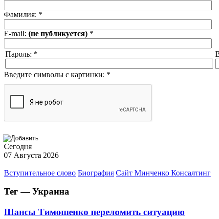
Фамилия:
*
E-mail:
(не публикуется)
*
Пароль:
*
В
Введите символы с картинки:
*
Сегодня
07 Августа 2026
Вступительное слово
Биография
Сайт Минченко Консалтинг
Тег — Украина
Шансы Тимошенко переломить ситуацию