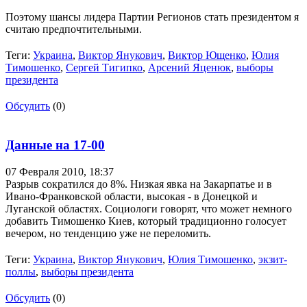
Поэтому шансы лидера Партии Регионов стать президентом я
считаю предпочтительными.
Теги:
Украина
,
Виктор Янукович
,
Виктор Ющенко
,
Юлия
Тимошенко
,
Сергей Тигипко
,
Арсений Яценюк
,
выборы
президента
Обсудить
(0)
Данные на 17-00
07 Февраля 2010,
18:37
Разрыв сократился до 8%. Низкая явка на Закарпатье и в
Ивано-Франковской области, высокая - в Донецкой и
Луганской областях. Социологи говорят, что может немного
добавить Тимошенко Киев, который традиционно голосует
вечером, но тенденцию уже не переломить.
Теги:
Украина
,
Виктор Янукович
,
Юлия Тимошенко
,
экзит-
поллы
,
выборы президента
Обсудить
(0)