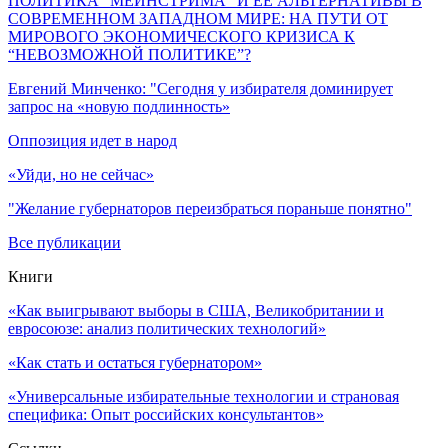
ПОЛИТИКА “МЕЙНСТРИМА” И ЕЕ АЛЬТЕРНАТИВЫ В
СОВРЕМЕННОМ ЗАПАДНОМ МИРЕ: НА ПУТИ ОТ
МИРОВОГО ЭКОНОМИЧЕСКОГО КРИЗИСА К
“НЕВОЗМОЖНОЙ ПОЛИТИКЕ”?
Евгений Минченко: "Сегодня у избирателя доминирует
запрос на «новую подлинность»
Оппозиция идет в народ
«Уйди, но не сейчас»
"Желание губернаторов переизбраться пораньше понятно"
Все публикации
Книги
«Как выигрывают выборы в США, Великобритании и
евросоюзе: анализ политических технологий»
«Как стать и остаться губернатором»
«Универсальные избирательные технологии и страновая
специфика: Опыт российских консультантов»