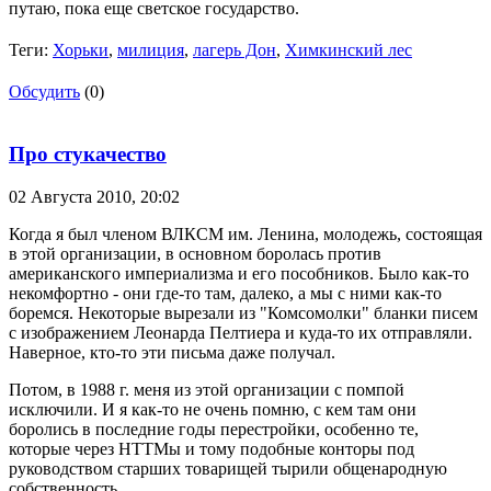
путаю, пока еще светское государство.
Теги:
Хорьки
,
милиция
,
лагерь Дон
,
Химкинский лес
Обсудить
(0)
Про стукачество
02 Августа 2010,
20:02
Когда я был членом ВЛКСМ им. Ленина, молодежь, состоящая
в этой организации, в основном боролась против
американского империализма и его пособников. Было как-то
некомфортно - они где-то там, далеко, а мы с ними как-то
боремся. Некоторые вырезали из "Комсомолки" бланки писем
с изображением Леонарда Пелтиера и куда-то их отправляли.
Наверное, кто-то эти письма даже получал.
Потом, в 1988 г. меня из этой организации с помпой
исключили. И я как-то не очень помню, с кем там они
боролись в последние годы перестройки, особенно те,
которые через НТТМы и тому подобные конторы под
руководством старших товарищей тырили общенародную
собственность.