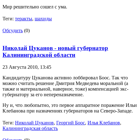
Мир решительно сошел с ума.
Теги:
теракты
,
шахиды
Обсудить
(0)
Николай Цуканов - новый губернатор
Калининградской области
23 Августа 2010,
13:45
Кандидатуру Цуканова активно лоббировал Боос. Так что
можно считать решение Дмитрия Медведева моральной (а
также и материальной, наверное, тоже) компенсацией экс-
губернатору за его непереназначение.
Ну и, что любопытно, это первое аппаратное поражение Ильи
Клебанова при назначениях губернаторов на Северо-Западе.
Теги:
Николай Цуканов
,
Георгий Боос
,
Илья Клебанов
,
Калининградская область