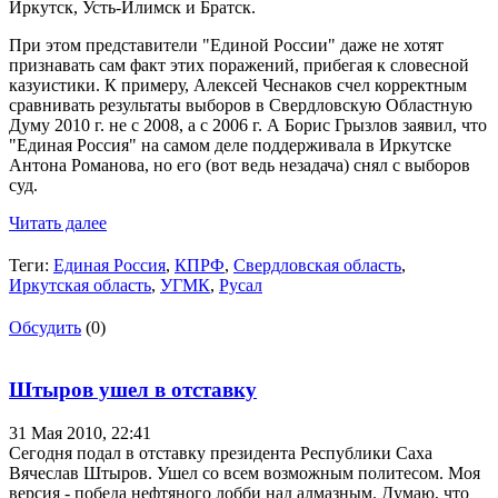
Иркутск, Усть-Илимск и Братск.
При этом представители "Единой России" даже не хотят
признавать сам факт этих поражений, прибегая к словесной
казуистики. К примеру, Алексей Чеснаков счел корректным
сравнивать результаты выборов в Свердловскую Областную
Думу 2010 г. не с 2008, а с 2006 г. А Борис Грызлов заявил, что
"Единая Россия" на самом деле поддерживала в Иркутске
Антона Романова, но его (вот ведь незадача) снял с выборов
суд.
Читать далее
Теги:
Единая Россия
,
КПРФ
,
Свердловская область
,
Иркутская область
,
УГМК
,
Русал
Обсудить
(0)
Штыров ушел в отставку
31 Мая 2010,
22:41
Сегодня подал в отставку президента Республики Саха
Вячеслав Штыров. Ушел со всем возможным политесом. Моя
версия - победа нефтяного лобби над алмазным. Думаю, что