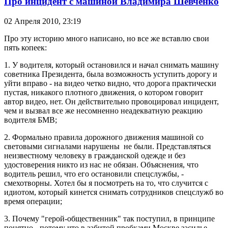
Про инцидент с машиной Владимира Шевченко
02 Апреля 2010,
23:19
Про эту историю много написано, но все же вставлю свои
пять копеек:
1. У водителя, который остановился и начал снимать машину
советника Президента, была возможность уступить дорогу и
уйти вправо - на видео четко видно, что дорога практически
пустая, никакого плотного движения, о котором говорит
автор видео, нет. Он действительно провоцировал инцидент,
чем и вызвал все же несомненно неадекватную реакцию
водителя БМВ;
2. Формально правила дорожного движения машиной со
световыми сигналами нарушены не были. Представляться
неизвестному человеку в гражданской одежде и без
удостоверения никто из нас не обязан. Объяснения, что
водитель решил, что его остановили спецслужбы, -
смехотворны. Хотел бы я посмотреть на то, что случится с
идиотом, который кинется снимать сотрудников спецслужб во
время операции;
3. Почему "герой-общественник" так поступил, в принципе
понятно - потому что в забитой пробками Москве засилье