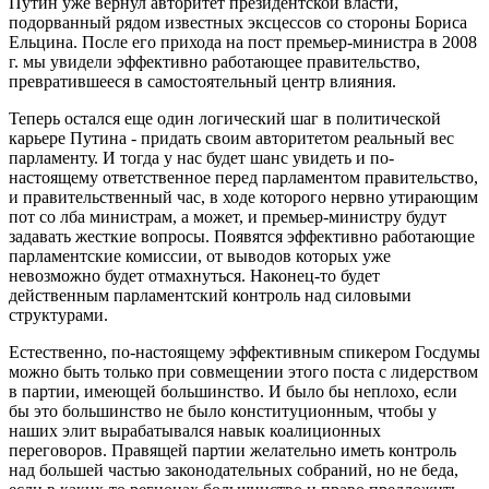
Путин уже вернул авторитет президентской власти,
подорванный рядом известных эксцессов со стороны Бориса
Ельцина. После его прихода на пост премьер-министра в 2008
г. мы увидели эффективно работающее правительство,
превратившееся в самостоятельный центр влияния.
Теперь остался еще один логический шаг в политической
карьере Путина - придать своим авторитетом реальный вес
парламенту. И тогда у нас будет шанс увидеть и по-
настоящему ответственное перед парламентом правительство,
и правительственный час, в ходе которого нервно утирающим
пот со лба министрам, а может, и премьер-министру будут
задавать жесткие вопросы. Появятся эффективно работающие
парламентские комиссии, от выводов которых уже
невозможно будет отмахнуться. Наконец-то будет
действенным парламентский контроль над силовыми
структурами.
Естественно, по-настоящему эффективным спикером Госдумы
можно быть только при совмещении этого поста с лидерством
в партии, имеющей большинство. И было бы неплохо, если
бы это большинство не было конституционным, чтобы у
наших элит вырабатывался навык коалиционных
переговоров. Правящей партии желательно иметь контроль
над большей частью законодательных собраний, но не беда,