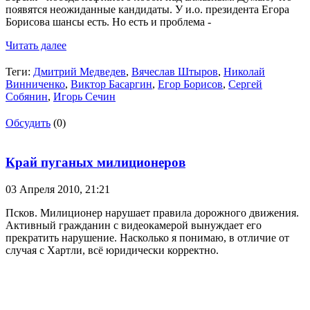
появятся неожиданные кандидаты. У и.о. президента Егора
Борисова шансы есть. Но есть и проблема -
Читать далее
Теги:
Дмитрий Медведев
,
Вячеслав Штыров
,
Николай
Винниченко
,
Виктор Басаргин
,
Егор Борисов
,
Сергей
Собянин
,
Игорь Сечин
Обсудить
(0)
Край пуганых милиционеров
03 Апреля 2010,
21:21
Псков. Милиционер нарушает правила дорожного движения.
Активный гражданин с видеокамерой вынуждает его
прекратить нарушение. Насколько я понимаю, в отличие от
случая с Хартли, всё юридически корректно.