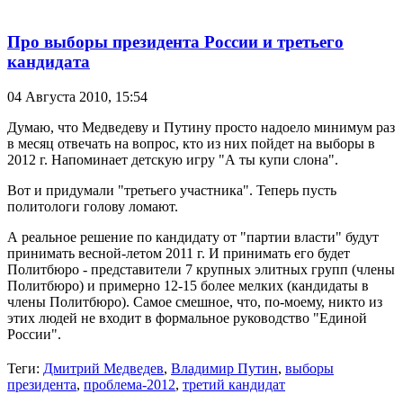
Про выборы президента России и третьего
кандидата
04 Августа 2010,
15:54
Думаю, что Медведеву и Путину просто надоело минимум раз
в месяц отвечать на вопрос, кто из них пойдет на выборы в
2012 г. Напоминает детскую игру "А ты купи слона".
Вот и придумали "третьего участника". Теперь пусть
политологи голову ломают.
А реальное решение по кандидату от "партии власти" будут
принимать весной-летом 2011 г. И принимать его будет
Политбюро - представители 7 крупных элитных групп (члены
Политбюро) и примерно 12-15 более мелких (кандидаты в
члены Политбюро). Самое смешное, что, по-моему, никто из
этих людей не входит в формальное руководство "Единой
России".
Теги:
Дмитрий Медведев
,
Владимир Путин
,
выборы
президента
,
проблема-2012
,
третий кандидат