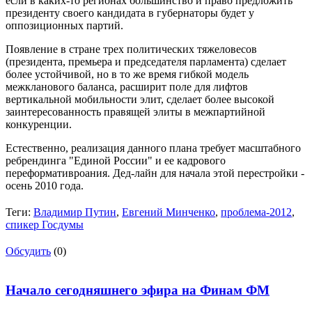
если в каких-то регионах большинство и право предложить
президенту своего кандидата в губернаторы будет у
оппозиционных партий.
Появление в стране трех политических тяжеловесов
(президента, премьера и председателя парламента) сделает
более устойчивой, но в то же время гибкой модель
межкланового баланса, расширит поле для лифтов
вертикальной мобильности элит, сделает более высокой
заинтересованность правящей элиты в межпартийной
конкуренции.
Естественно, реализация данного плана требует масштабного
ребрендинга "Единой России" и ее кадрового
переформативроания. Дед-лайн для начала этой перестройки -
осень 2010 года.
Теги:
Владимир Путин
,
Евгений Минченко
,
проблема-2012
,
спикер Госдумы
Обсудить
(0)
Начало сегодняшнего эфира на Финам ФМ