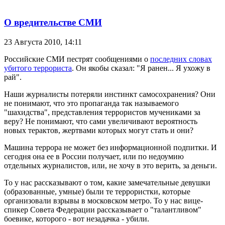
О вредительстве СМИ
23 Августа 2010,
14:11
Российские СМИ пестрят сообщениями о
последних словах
убитого террориста
. Он якобы сказал: "Я ранен... Я ухожу в
рай".
Наши журналисты потеряли инстинкт самосохранения? Они
не понимают, что это пропаганда так называемого
"шахидства", представления террористов мучениками за
веру? Не понимают, что сами увеличивают вероятность
новых терактов, жертвами которых могут стать и они?
Машина террора не может без информационной подпитки. И
сегодня она ее в России получает, или по недоумию
отдельных журналистов, или, не хочу в это верить, за деньги.
То у нас рассказывают о том, какие замечательные девушки
(образованные, умные) были те террористки, которые
организовали взрывы в московском метро. То у нас вице-
спикер Совета Федерации рассказывает о "талантливом"
боевике, которого - вот незадачка - убили.