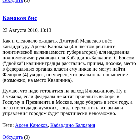
Обсудить
(0)
Каноков бис
23 Августа 2010,
13:13
Как и следовало ожидать, Дмитрий Медведев внёс
кандидатуру Арсена Канокова (4 в шестом рейтинге
политической выживаемости губернаторов) для наделения
полномочиями руководителя Кабардино-Балкарии. С Боосом
("двойка") калининградцы расстались, причем, похоже, место
в федеральных органах власти ему никак не могут найти.
Федоров (4) уходит, но уверен, что реально на повышение
(возможно, на место Квашнина).
Думаю, что надо готовиться на выход Илюмжинову. Ну и
Лужкова, если федералы не хотят провалить выборы в
Госдуму и Президента в Москве, надо убирать в этом году, а
не за полгода до думских, когда перехватить все рычаги
управления городом будет практически невозможно.
Теги:
Арсен Каноков
,
Кабардино-Балкария
Обсудить
(0)