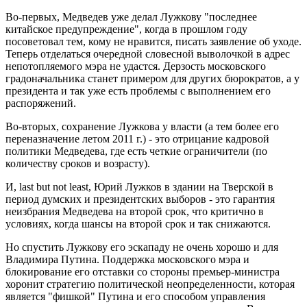
Во-первых, Медведев уже делал Лужкову "последнее
китайское предупреждение", когда в прошлом году
посоветовал тем, кому не нравится, писать заявление об уходе.
Теперь отделаться очередной словесной выволочкой в адрес
непотопляемого мэра не удастся. Дерзость московского
градоначальника станет примером для других бюрократов, а у
президента и так уже есть проблемы с выполнением его
распоряжений.
Во-вторых, сохранение Лужкова у власти (а тем более его
переназначение летом 2011 г.) - это отрицание кадровой
политики Медведева, где есть четкие ограничители (по
количеству сроков и возрасту).
И, last but not least, Юрий Лужков в здании на Тверской в
период думских и президентских выборов - это гарантия
неизбрания Медведева на второй срок, что критично в
условиях, когда шансы на второй срок и так снижаются.
Но спустить Лужкову его эскападу не очень хорошо и для
Владимира Путина. Поддержка московского мэра и
блокирование его отставки со стороны премьер-министра
хоронит стратегию политической неопределенности, которая
является "фишкой" Путина и его способом управления