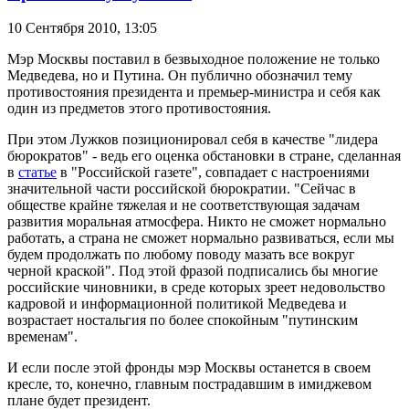
10 Сентября 2010,
13:05
Мэр Москвы поставил в безвыходное положение не только
Медведева, но и Путина. Он публично обозначил тему
противостояния президента и премьер-министра и себя как
один из предметов этого противостояния.
При этом Лужков позиционировал себя в качестве "лидера
бюрократов" - ведь его оценка обстановки в стране, сделанная
в
статье
в "Российской газете", совпадает с настроениями
значительной части российской бюрократии. "Сейчас в
обществе крайне тяжелая и не соответствующая задачам
развития моральная атмосфера. Никто не сможет нормально
работать, а страна не сможет нормально развиваться, если мы
будем продолжать по любому поводу мазать все вокруг
черной краской". Под этой фразой подписались бы многие
российские чиновники, в среде которых зреет недовольство
кадровой и информационной политикой Медведева и
возрастает ностальгия по более спокойным "путинским
временам".
И если после этой фронды мэр Москвы останется в своем
кресле, то, конечно, главным пострадавшим в имиджевом
плане будет президент.