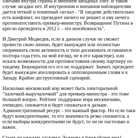
элитами внутри страны и мнением западных элит. В таком
случае загадки нет. И внутренним и внешним наблюдателям
дается четкий и понятный сигнал - "В тандеме действительно
есть конфликт, но президент ничего не решает и ему нечего
противопоставить премьер-министру. Возвращение Путина в
кресло президента в 2012 г. - это неизбежность".
И Дмитрий Медведев, если в данном случае не сможет
провести свою линию, будет вынужден или полностью
сворачивать свою активность и тихо досиживать оставшиеся
полтора года (что, на мой взгляд, не в его характере), или
искать возможности для противостояния своему партнеру по
тандему. Бюрократия его его не поддержит. Значит, президент
будет вынужден апеллировать к оппозиционным слоям и к
Западу. Крайне деструктивный сценарий.
Насколько московский мэр может быть электоральной
"палочкой-выручалочкой" для премьер-министра - это тоже
большой вопрос. Рейтинг поддержки мэра москвичами,
очевидно, снижается и будет снижаться и дальше.
Административный ресурс - это важный фактор. Но если таки
будут конкурентными, то его значимость резко снижается, а
если выборы конкурентными не будут, то он не настолько и
важен.
Стоит ли ожидать отставки Лужкова в ближайшие дни?