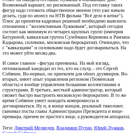
Возможный вариант, но рискованный. Под отставку таких
фигур надо готовить общественное мнение (что уже начали
делать, судя по анонсу на НТВ фильма "Всё дело в кепке").
Плюс до принятия кадровых решений необходимо выяснить
отношения с "коллективным Лужковым", который сегодня
состоит как минимум из четырех крупных групп (империя
Батуриной, кавказская группа Сулеймана Керимова и Рамзана
Кадырова, силовики, московская бюрократия). Очевидно, что
с "кавказцами" и силовиками надо будет договариваться. На
это может уйти месяц-два.
И самое главное - фигура преемника. На мой взгляд,
оптимальный кандидат из тех, кто на слуху, - это Сергей
Собянин. Во-первых, он приемлем для обоих дуумвиров. Во-
вторых, имеет опыт управления регионом (Тюменская
область) и вообще управления большими коллективами и
структурами. В третьих, жесткий администратор, который
сможет быстро выстроить московскую бюрократию. В то же
время Собянин умеет находить компромиссы и
договариваться. Ну и, в конце концов, реальный тяжеловес
(занимал посты главы Администрации Президента и вице-
премьера, причем не простого вице, а руководителя аппарата).
Теги:
Дмитрий Медведев
,
Владимир Путин
,
Юрий Лужков
,