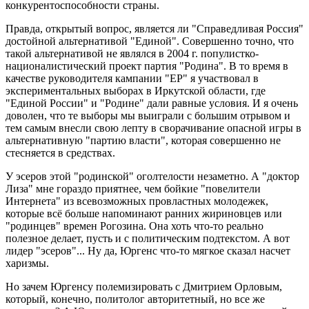
конкурентоспособности страны.
Правда, открытый вопрос, является ли "Справедливая Россия"
достойной альтернативой "Единой". Совершенно точно, что
такой альтернативой не являлся в 2004 г. популистко-
националистический проект партия "Родина". В то время в
качестве руководителя кампании "ЕР" я участвовал в
экспериментальных выборах в Иркутской области, где
"Единой России" и "Родине" дали равные условия. И я очень
доволен, что те выборы мы выиграли с большим отрывом и
тем самым внесли свою лепту в сворачивание опасной игры в
альтернативную "партию власти", которая совершенно не
стесняется в средствах.
У эсеров этой "родинской" оголтелости незаметно. А "доктор
Лиза" мне гораздо приятнее, чем бойкие "повелители
Интернета" из всевозможных провластных молодежек,
которые всё больше напоминают ранних жириновцев или
"родинцев" времен Рогозина. Она хоть что-то реально
полезное делает, пусть и с политическим подтекстом. А вот
лидер "эсеров"... Ну да, Юргенс что-то мягкое сказал насчет
харизмы.
Но зачем Юргенсу полемизировать с Дмитрием Орловым,
который, конечно, политолог авторитетный, но все же