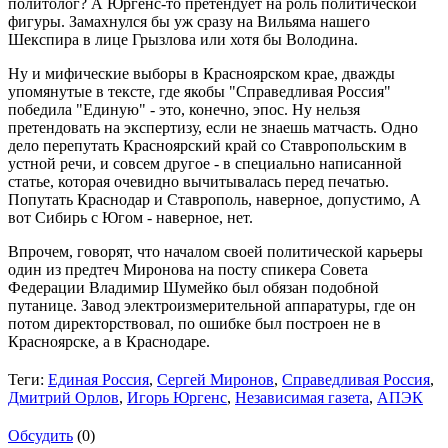
политолог? А Юргенс-то претендует на роль политической
фигуры. Замахнулся бы уж сразу на Вильяма нашего
Шекспира в лице Грызлова или хотя бы Володина.
Ну и мифические выборы в Красноярском крае, дважды
упомянутые в тексте, где якобы "Справедливая Россия"
победила "Единую" - это, конечно, эпос. Ну нельзя
претендовать на экспертизу, если не знаешь матчасть. Одно
дело перепутать Красноярский край со Ставропольским в
устной речи, и совсем другое - в специально написанной
статье, которая очевидно вычитывалась перед печатью.
Попутать Краснодар и Ставрополь, наверное, допустимо, А
вот Сибирь с Югом - наверное, нет.
Впрочем, говорят, что началом своей политической карьеры
один из предтеч Миронова на посту спикера Совета
Федерации Владимир Шумейко был обязан подобной
путанице. Завод электроизмерительной аппаратуры, где он
потом директорствовал, по ошибке был построен не в
Красноярске, а в Краснодаре.
Теги:
Единая Россия
,
Сергей Миронов
,
Справедливая Россия
,
Дмитрий Орлов
,
Игорь Юргенс
,
Независимая газета
,
АПЭК
Обсудить
(0)