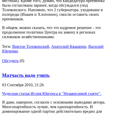
местный). Кроме того, думаю, что кандидатура преемника
была согласована заранее, когда обсуждался уход
Толоконского. Напомню, что 2 губернатора, уходившие в
полпреды (Ишаев и Хлопонин), смогли оставить своих
преемников.
В общем, можно сказать, что это кадровое решение - это
продолжение политики Центра на замену в регионах
силовиков хозяйственниками.
Теги:
Виктор Толоконский
,
Анатолий Квашнин
,
Василий
Юрченко
Обсудить
(0)
Матчасть надо учить
03 Сентября 2010,
21:26
Чудесная статья Игоря Юргенса в "Независимой газете".
Я даже, наверное, согласен с основными выводами автора.
Многопартийность лучше, чем однопартийность. И
доминирование одной партии действительно вредно для