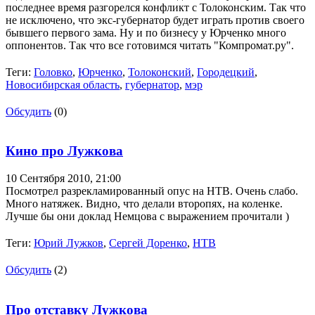
последнее время разгорелся конфликт с Толоконским. Так что
не исключено, что экс-губернатор будет играть против своего
бывшего первого зама. Ну и по бизнесу у Юрченко много
оппонентов. Так что все готовимся читать "Компромат.ру".
Теги:
Головко
,
Юрченко
,
Толоконский
,
Городецкий
,
Новосибирская область
,
губернатор
,
мэр
Обсудить
(0)
Кино про Лужкова
10 Сентября 2010,
21:00
Посмотрел разрекламированный опус на НТВ. Очень слабо.
Много натяжек. Видно, что делали второпях, на коленке.
Лучше бы они доклад Немцова с выражением прочитали )
Теги:
Юрий Лужков
,
Сергей Доренко
,
НТВ
Обсудить
(2)
Про отставку Лужкова