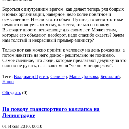
Бороться с внутренним врагом, как делает теперь ряд бодрых
и юных организаций, наверное, дело более понятное и
осмысленное. И если кто-то объел Путина, то меня это тоже
немного волнует - хотя ему, кажется, только на пользу.
Выглядит просто потрясающе для своих лет. Может этим,
которые его объедают, наоборот, надо спасибо сказать? Зачем
нам толстый и некрасивый премьер-министр?
Только вот как можно прийти к человеку на день рождения, а
потом накатать на него донос - решительно не понимаю.
Самое смешное, что люди, которые предлагают девушку за это
сильно не ругать, называют меня "черным пиарщеком".
Теги:
Владимир Путин
,
Селигер
,
Маша Дрокова
,
Бериллий
,
Наши
Обсудить
(0)
По поводу транспортного коллапса на
Ленинградке
01 Июля 2010,
00:10