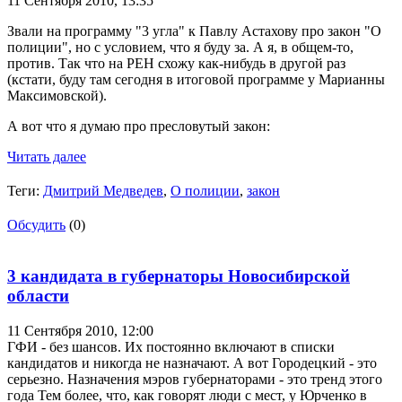
11 Сентября 2010,
13:35
Звали на программу "3 угла" к Павлу Астахову про закон "О
полиции", но с условием, что я буду за. А я, в общем-то,
против. Так что на РЕН схожу как-нибудь в другой раз
(кстати, буду там сегодня в итоговой программе у Марианны
Максимовской).
А вот что я думаю про пресловутый закон:
Читать далее
Теги:
Дмитрий Медведев
,
О полиции
,
закон
Обсудить
(0)
3 кандидата в губернаторы Новосибирской
области
11 Сентября 2010,
12:00
ГФИ - без шансов. Их постоянно включают в списки
кандидатов и никогда не назначают. А вот Городецкий - это
серьезно. Назначения мэров губернаторами - это тренд этого
года Тем более, что, как говорят люди с мест, у Юрченко в