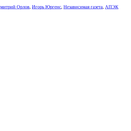
митрий Орлов
,
Игорь Юргенс
,
Независимая газета
,
АПЭК