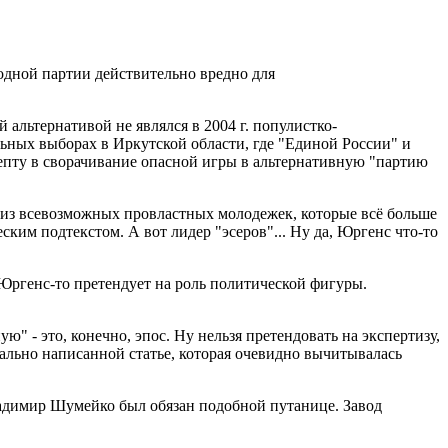
одной партии действительно вредно для
альтернативой не являлся в 2004 г. популистко-
льных выборах в Иркутской области, где "Единой России" и
епту в сворачивание опасной игры в альтернативную "партию
" из всевозможных провластных молодежек, которые всё больше
ким подтекстом. А вот лидер "эсеров"... Ну да, Юргенс что-то
Юргенс-то претендует на роль политической фигуры.
 - это, конечно, эпос. Ну нельзя претендовать на экспертизу,
иально написанной статье, которая очевидно вычитывалась
ладимир Шумейко был обязан подобной путанице. Завод