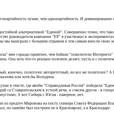
огопартийность лучше, чем однопартийность. И доминирование 
достойной альтернативой "Единой". Совершенно точно, что такой 
естве руководителя кампании "ЕР" я участвовал в эксперимента
боры мы выиграли с большим отрывом и тем самым внесли свою л
Лиза" мне гораздо приятнее, чем бойкие "повелители Интернета
 Она хоть что-то реально полезное делает, пусть и с политичес
й, конечно, политолог авторитетный, но все же политолог? А 
рызлова или хотя бы Володина.
ые в тексте, где якобы "Справедливая Россия" победила "Единую"
рай со Ставропольским в устной речи, и совсем другое - в спец
пустимо, А вот Сибирь с Югом - наверное, нет.
дин из предтеч Миронова на посту спикера Совета Федерации В
ал, по ошибке был построен не в Красноярске, а в Краснодаре.