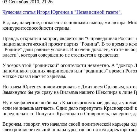
03 Сентября 2010,
21:26
Чудесная статья Игоря Юргенса в "Независимой газете".
Я даже, наверное, согласен с основными выводами автора. Мн
конкурентоспособности страны.
Правда, открытый вопрос, является ли "Справедливая Россия" 
националистический проект партия "Родина". В то время в кач
"Родине" дали равные условия. И я очень доволен, что те вы
власти", которая совершенно не стесняется в средствах.
У эсеров этой "родинской" оголтелости незаметно. А "доктор 
напоминают ранних жириновцев или "родинцев" времен Рогозина.
мягкое сказал насчет харизмы.
Но зачем Юргенсу полемизировать с Дмитрием Орловым, которы
Замахнулся бы уж сразу на Вильяма нашего Шекспира в лице Г
Ну и мифические выборы в Красноярском крае, дважды упомянут
если не знаешь матчасть. Одно дело перепутать Красноярский к
перед печатью. Попутать Краснодар и Ставрополь, наверное, до
Впрочем, говорят, что началом своей политической карьеры о
электроизмерительной аппаратуры, где он потом директорствов