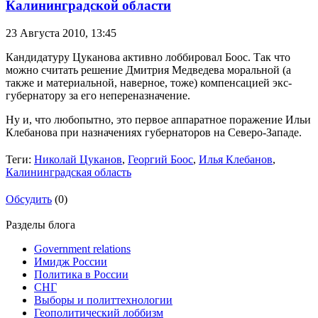
Калининградской области
23 Августа 2010,
13:45
Кандидатуру Цуканова активно лоббировал Боос. Так что
можно считать решение Дмитрия Медведева моральной (а
также и материальной, наверное, тоже) компенсацией экс-
губернатору за его непереназначение.
Ну и, что любопытно, это первое аппаратное поражение Ильи
Клебанова при назначениях губернаторов на Северо-Западе.
Теги:
Николай Цуканов
,
Георгий Боос
,
Илья Клебанов
,
Калининградская область
Обсудить
(0)
Разделы блога
Government relations
Имидж России
Политика в России
СНГ
Выборы и политтехнологии
Геополитический лоббизм