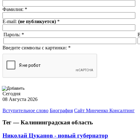
Фамилия:
*
E-mail:
(не публикуется)
*
Пароль:
*
В
Введите символы с картинки:
*
Сегодня
08 Августа 2026
Вступительное слово
Биография
Сайт Минченко Консалтинг
Тег — Калининградская область
Николай Цуканов - новый губернатор