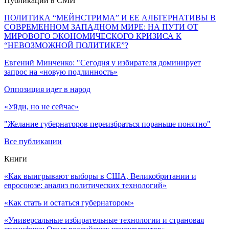
Публикации в СМИ
ПОЛИТИКА “МЕЙНСТРИМА” И ЕЕ АЛЬТЕРНАТИВЫ В
СОВРЕМЕННОМ ЗАПАДНОМ МИРЕ: НА ПУТИ ОТ
МИРОВОГО ЭКОНОМИЧЕСКОГО КРИЗИСА К
“НЕВОЗМОЖНОЙ ПОЛИТИКЕ”?
Евгений Минченко: "Сегодня у избирателя доминирует
запрос на «новую подлинность»
Оппозиция идет в народ
«Уйди, но не сейчас»
"Желание губернаторов переизбраться пораньше понятно"
Все публикации
Книги
«Как выигрывают выборы в США, Великобритании и
евросоюзе: анализ политических технологий»
«Как стать и остаться губернатором»
«Универсальные избирательные технологии и страновая