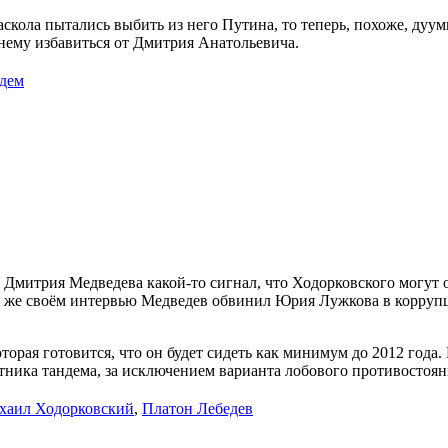
аскола пытались выбить из него Путина, то теперь, похоже, дуу
 нему избавиться от Дмитрия Анатольевича.
дем
Дмитрия Медведева какой-то сигнал, что Ходорковского могут о
м же своём интервью Медведев обвинил Юрия Лужкова в коррупци
которая готовится, что он будет сидеть как минимум до 2012 го
тника тандема, за исключением варианта лобового противостоян
хаил Ходорковский
,
Платон Лебедев