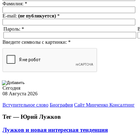
Фамилия:
*
E-mail:
(не публикуется)
*
Пароль:
*
В
Введите символы с картинки:
*
Сегодня
08 Августа 2026
Вступительное слово
Биография
Сайт Минченко Консалтинг
Тег — Юрий Лужков
Лужков и новая интересная тенденция