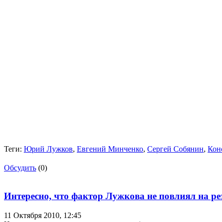
Теги:
Юрий Лужков
,
Евгений Минченко
,
Сергей Собянин
,
Кон
Обсудить
(0)
Интересно, что фактор Лужкова не повлиял на р
11 Октября 2010,
12:45