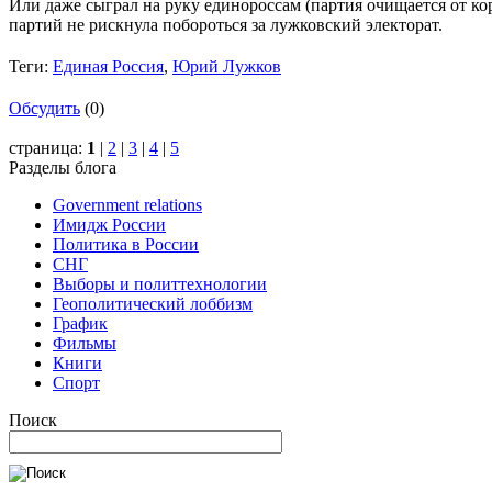
Или даже сыграл на руку единороссам (партия очищается от ко
партий не рискнула побороться за лужковский электорат.
Теги:
Единая Россия
,
Юрий Лужков
Обсудить
(0)
страница:
1
|
2
|
3
|
4
|
5
Разделы блога
Government relations
Имидж России
Политика в России
СНГ
Выборы и политтехнологии
Геополитический лоббизм
График
Фильмы
Книги
Спорт
Поиск