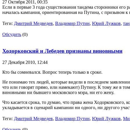
27 Октября 2011,
00:35
Если в первые 3 года существования тандема сторонники его р
началась кампания, ориентированная на Путина, с призывом к
Теги:
Дмитрий Медведев
,
Владимир Путин
,
Юрий Лужков
,
тан
Обсудить
(0)
Ходорковский и Лебедев признаны виновными
27 Декабря 2010,
12:44
Кто бы сомневался. Вопрос теперь только в сроке.
Не понимаю тех людей, которые видели в последнем заявлении 
что или говорят прямо, или намекают) Путину. К тому же в то
виновными ни бывшего московского мэра, ни его жену.
Что касается срока, то думаю, что права жена Ходорковского, 
укладывается в сценарий кампании ни одного, ни другого учас
Теги:
Дмитрий Медведев
,
Владимир Путин
,
Юрий Лужков
,
Ми
Обсудить
(0)