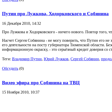
Путин про Лужкова, Ходорковского и Собянина
16 Декабря 2010,
14:32
Про Лужкова и Ходорковского - ничего нового. Повтор того, ч
Насчет Сергея Собянина - не могу поверить, что Путин его не 
его деятельности на посту губернатора Тюменской области. Без
информационную окраску, - это серьёзный кредит доверия со 
Теги:
Владимир Путин
,
Юрий Лужков
,
Сергей Собянин
,
продо
Обсудить
(0)
Видео эфира про Собянина на ТВЦ
15 Ноября 2010,
10:37