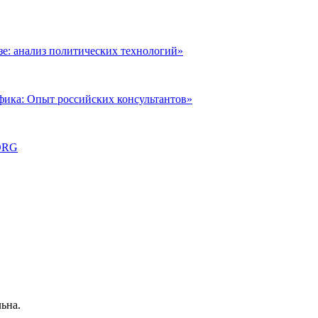
: анализ политических технологий»
фика: Опыт российских консультантов»
ORG
ьна.