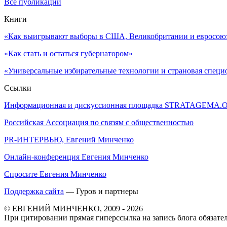
Все публикации
Книги
«Как выигрывают выборы в США, Великобритании и евросоюзе
«Как стать и остаться губернатором»
«Универсальные избирательные технологии и страновая специ
Ссылки
Информационная и дискуссионная площадка STRATAGEMA.
Российская Ассоциация по связям с общественностью
PR-ИНТЕРВЬЮ, Евгений Минченко
Онлайн-конференция Евгения Минченко
Спросите Евгения Минченко
Поддержка сайта
— Гуров и партнеры
© ЕВГЕНИЙ МИНЧЕНКО, 2009 - 2026
При цитировании прямая гиперссылка на запись блога обязател