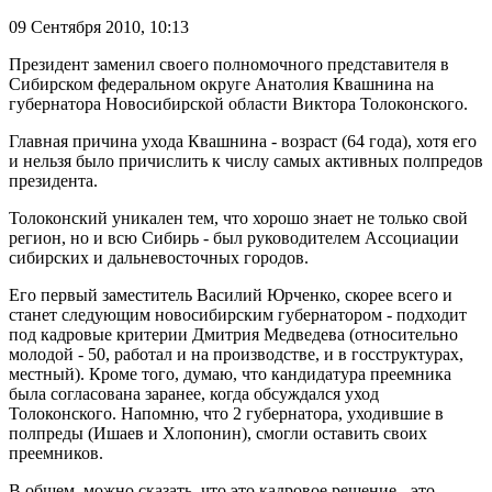
09 Сентября 2010,
10:13
Президент заменил своего полномочного представителя в
Сибирском федеральном округе Анатолия Квашнина на
губернатора Новосибирской области Виктора Толоконского.
Главная причина ухода Квашнина - возраст (64 года), хотя его
и нельзя было причислить к числу самых активных полпредов
президента.
Толоконский уникален тем, что хорошо знает не только свой
регион, но и всю Сибирь - был руководителем Ассоциации
сибирских и дальневосточных городов.
Его первый заместитель Василий Юрченко, скорее всего и
станет следующим новосибирским губернатором - подходит
под кадровые критерии Дмитрия Медведева (относительно
молодой - 50, работал и на производстве, и в госструктурах,
местный). Кроме того, думаю, что кандидатура преемника
была согласована заранее, когда обсуждался уход
Толоконского. Напомню, что 2 губернатора, уходившие в
полпреды (Ишаев и Хлопонин), смогли оставить своих
преемников.
В общем, можно сказать, что это кадровое решение - это