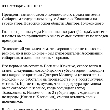
09 Сентября 2010,
10:13
Президент заменил своего полномочного представителя в
Сибирском федеральном округе Анатолия Квашнина на
губернатора Новосибирской области Виктора Толоконского.
Главная причина ухода Квашнина - возраст (64 года), хотя его
и нельзя было причислить к числу самых активных полпредов
президента.
Толоконский уникален тем, что хорошо знает не только свой
регион, но и всю Сибирь - был руководителем Ассоциации
сибирских и дальневосточных городов.
Его первый заместитель Василий Юрченко, скорее всего и
станет следующим новосибирским губернатором - подходит
под кадровые критерии Дмитрия Медведева (относительно
молодой - 50, работал и на производстве, и в госструктурах,
местный). Кроме того, думаю, что кандидатура преемника
была согласована заранее, когда обсуждался уход
Толоконского. Напомню, что 2 губернатора, уходившие в
полпреды (Ишаев и Хлопонин), смогли оставить своих
преемников.
В общем, можно сказать, что это кадровое решение - это