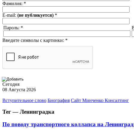
Фамилия:
*
E-mail:
(не публикуется)
*
Пароль:
*
В
Введите символы с картинки:
*
Сегодня
08 Августа 2026
Вступительное слово
Биография
Сайт Минченко Консалтинг
Тег — Ленинградка
По поводу транспортного коллапса на Ленинград