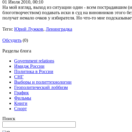
01 Июля 2010,
00:10
На мой взгляд, выход из ситуации один - всем пострадавшим (
блоготворчеством) подавать иски в суд на виновников этого б
получат немало очков у избирателя. Но что-то мне подсказыва
Теги:
Юрий Лужков
,
Ленинградка
Обсудить
(0)
Разделы блога
Government relations
Имидж России
Политика в России
СНГ
Выборы и политтехнологии
Геополитический лоббизм
График
Фильмы
Книги
Спорт
Поиск