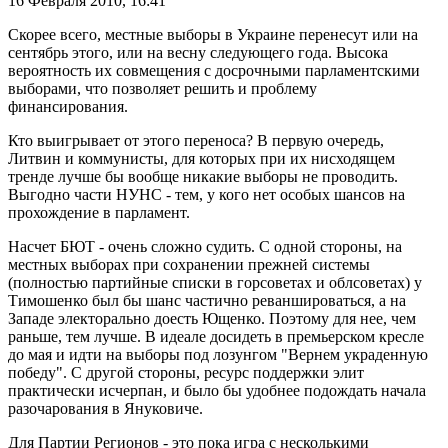
16 Февраля 2010,
16:41
Скорее всего, местные выборы в Украине перенесут или на
сентябрь этого, или на весну следующего года. Высока
вероятность их совмещения с досрочными парламентскими
выборами, что позволяет решить и проблему
финансирования.
Кто выигрывает от этого переноса? В первую очередь,
Литвин и коммунисты, для которых при их нисходящем
тренде лучше бы вообще никакие выборы не проводить.
Выгодно части НУНС - тем, у кого нет особых шансов на
прохождение в парламент.
Насчет БЮТ - очень сложно судить. С одной стороны, на
местных выборах при сохранении прежней системы
(полностью партийные списки в горсоветах и облсоветах) у
Тимошенко был бы шанс частично реваншироваться, а на
Западе электорально доесть Ющенко. Поэтому для нее, чем
раньше, тем лучше. В идеале досидеть в премьерском кресле
до мая и идти на выборы под лозунгом "Вернем украденную
победу". С другой стороны, ресурс поддержки элит
практически исчерпан, и было бы удобнее подождать начала
разочарования в Януковиче.
Для Партии Регионов - это пока игра с несколькими