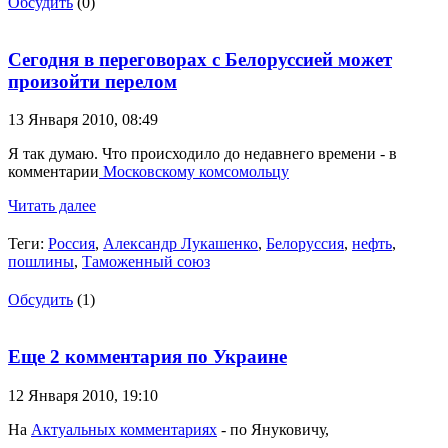
Обсудить
(0)
Сегодня в переговорах с Белоруссией может
произойти перелом
13 Января 2010,
08:49
Я так думаю. Что происходило до недавнего времени - в
комментарии
Московскому комсомольцу
Читать далее
Теги:
Россия
,
Александр Лукашенко
,
Белоруссия
,
нефть
,
пошлины
,
Таможенный союз
Обсудить
(1)
Еще 2 комментария по Украине
12 Января 2010,
19:10
На
Актуальных комментариях
- по Януковичу,