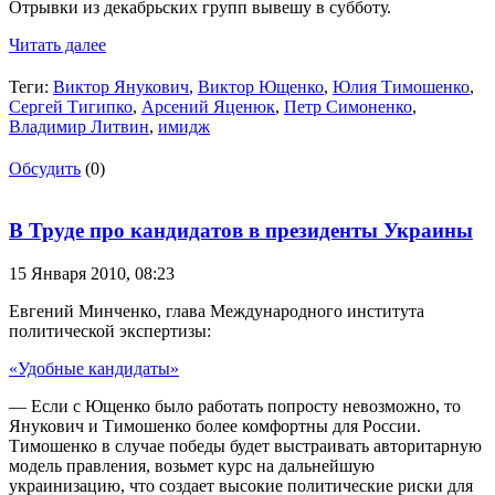
Отрывки из декабрьских групп вывешу в субботу.
Читать далее
Теги:
Виктор Янукович
,
Виктор Ющенко
,
Юлия Тимошенко
,
Сергей Тигипко
,
Арсений Яценюк
,
Петр Симоненко
,
Владимир Литвин
,
имидж
Обсудить
(0)
В Труде про кандидатов в президенты Украины
15 Января 2010,
08:23
Евгений Минченко, глава Международного института
политической экспертизы:
«Удобные кандидаты»
— Если с Ющенко было работать попросту невозможно, то
Янукович и Тимошенко более комфортны для России.
Тимошенко в случае победы будет выстраивать авторитарную
модель правления, возьмет курс на дальнейшую
украинизацию, что создает высокие политические риски для