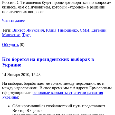
России. С Тимошенко будет проще договориться по вопросам
бизнеса, чем с Януковичем, который «удобнее» в решении
политических вопросов.
Читать далее
Теги:
Виктор Янукович
,
Юлия Тимошенко
,
СМИ
,
Евгений
Минченко
,
Труд
Обсудить
(0)
Кто борется на президентских выборах в
Украине
14 Января 2010,
15:43
На выборах борьба идет не только между персонами, но и
между идеологиями. В свое время мы с Андреем Ермолаевым
сформулировали
основные варианты стратегии развития
Украины
:
Обанкротившийся глобалистский путь представляет
Виктор Ющенко.