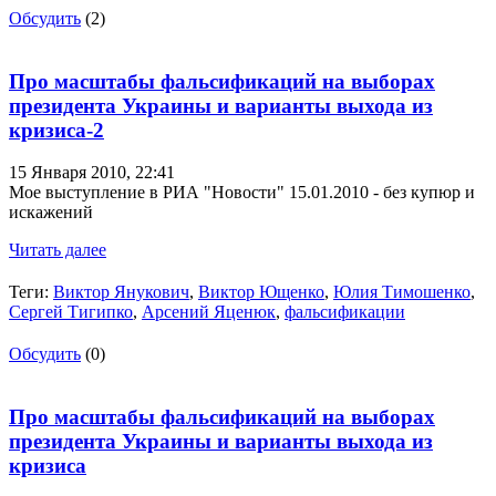
Обсудить
(2)
Про масштабы фальсификаций на выборах
президента Украины и варианты выхода из
кризиса-2
15 Января 2010,
22:41
Мое выступление в РИА "Новости" 15.01.2010 - без купюр и
искажений
Читать далее
Теги:
Виктор Янукович
,
Виктор Ющенко
,
Юлия Тимошенко
,
Сергей Тигипко
,
Арсений Яценюк
,
фальсификации
Обсудить
(0)
Про масштабы фальсификаций на выборах
президента Украины и варианты выхода из
кризиса