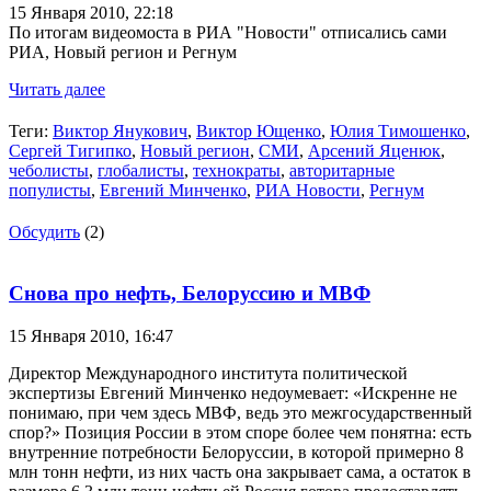
15 Января 2010,
22:18
По итогам видеомоста в РИА "Новости" отписались сами
РИА, Новый регион и Регнум
Читать далее
Теги:
Виктор Янукович
,
Виктор Ющенко
,
Юлия Тимошенко
,
Сергей Тигипко
,
Новый регион
,
СМИ
,
Арсений Яценюк
,
чеболисты
,
глобалисты
,
технократы
,
авторитарные
популисты
,
Евгений Минченко
,
РИА Новости
,
Регнум
Обсудить
(2)
Снова про нефть, Белоруссию и МВФ
15 Января 2010,
16:47
Директор Международного института политической
экспертизы Евгений Минченко недоумевает: «Искренне не
понимаю, при чем здесь МВФ, ведь это межгосударственный
спор?» Позиция России в этом споре более чем понятна: есть
внутренние потребности Белоруссии, в которой примерно 8
млн тонн нефти, из них часть она закрывает сама, а остаток в