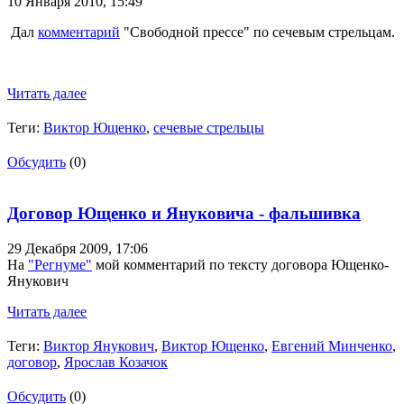
10 Января 2010,
15:49
Дал
комментарий
"Свободной прессе" по сечевым стрельцам.
Читать далее
Теги:
Виктор Ющенко
,
сечевые стрельцы
Обсудить
(0)
Договор Ющенко и Януковича - фальшивка
29 Декабря 2009,
17:06
На
"Регнуме"
мой комментарий по тексту договора Ющенко-
Янукович
Читать далее
Теги:
Виктор Янукович
,
Виктор Ющенко
,
Евгений Минченко
,
договор
,
Ярослав Козачок
Обсудить
(0)