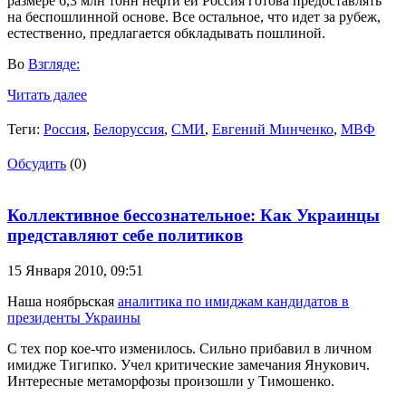
размере 6,3 млн тонн нефти ей Россия готова предоставлять
на беспошлинной основе. Все остальное, что идет за рубеж,
естественно, предлагается обкладывать пошлиной.
Во
Взгляде:
Читать далее
Теги:
Россия
,
Белоруссия
,
СМИ
,
Евгений Минченко
,
МВФ
Обсудить
(0)
Коллективное бессознательное: Как Украинцы
представляют себе политиков
15 Января 2010,
09:51
Наша ноябрьская
аналитика по имиджам кандидатов в
президенты Украины
С тех пор кое-что изменилось. Сильно прибавил в личном
имидже Тигипко. Учел критические замечания Янукович.
Интересные метаморфозы произошли у Тимошенко.