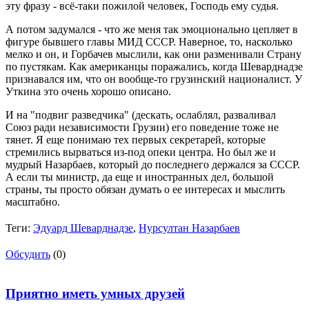
эту фразу - всё-таки пожилой человек, Господь ему судья.
А потом задумался - что же меня так эмоционально цепляет в
фигуре бывшего главы МИД СССР. Наверное, то, насколько
мелко и он, и Горбачев мыслили, как они разменивали Страну
по пустякам. Как американцы поражались, когда Шеварднадзе
признавался им, что он вообще-то грузинский националист. У
Уткина это очень хорошо описано.
И на "подвиг разведчика" (дескать, ослаблял, разваливал
Союз ради независимости Грузии) его поведение тоже не
тянет. Я еще понимаю тех первых секретарей, которые
стремились вырваться из-под опеки центра. Но был же и
мудрый Назарбаев, который до последнего держался за СССР.
А если ты министр, да еще и иностранных дел, большой
страны, ты просто обязан думать о ее интересах и мыслить
масштабно.
Теги:
Эдуард Шеварднадзе
,
Нурсултан Назарбаев
Обсудить
(0)
Приятно иметь умных друзей