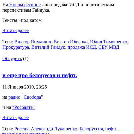
На
Новом регионе
- по продаже ИСД и политическим
перспективам Гайдука.
Тексты - под катом
Читать далее
Теги:
Виктор Янукович
,
Виктор Ющенко
,
Юлия Тимошенко
,
Прокуратура
,
Виталий Гайдук
,
продажа ИСД
,
СБУ
,
МВД
Обсудить
(1)
и еще про белорусов и нефть
11 Января 2010,
23:25
на
радио "Свобода"
и на
"Росбалте"
Читать далее
Теги:
Россия
,
Александр Лукашенко
,
Белоруссия
,
нефть
,