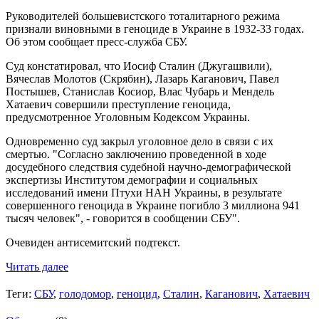
Руководителей большевистского тоталитарного режима
признали виновными в геноциде в Украине в 1932-33 годах.
Об этом сообщает пресс-служба СБУ.
Суд констатировал, что Иосиф Сталин (Джугашвили),
Вячеслав Молотов (Скрябин), Лазарь Каганович, Павел
Постышев, Станислав Косиор, Влас Чубарь и Мендель
Хатаевич совершили преступление геноцида,
предусмотренное Уголовным Кодексом Украины.
Одновременно суд закрыл уголовное дело в связи с их
смертью. "Согласно заключению проведенной в ходе
досудебного следствия судебной научно-демографической
экспертизы Институтом демографии и социальных
исследований имени Птухи НАН Украины, в результате
совершенного геноцида в Украине погибло 3 миллиона 941
тысяч человек", - говорится в сообщении СБУ".
Очевиден антисемитский подтекст.
Читать далее
Теги:
СБУ
,
голодомор
,
геноцид
,
Сталин
,
Каганович
,
Хатаевич