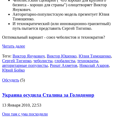
Чеболистский сценарий ("Что хорошо для крупного
бизнеса - хорошо для страны") олицетворяет Виктор
Янукович.
Авторитарно-популистскую модель презентует Юлия
Тимошенко.
И технократический (или инновационно-транзитный)
путь пытается представить Сергей Тигипко.
Оптимальный вариант - союз чеболистов и технократов?
Читать далее
Теги:
Виктор Янукович
,
Виктор Ющенко
,
Юлия Тимошенко
,
Сергей Тигипко
,
чеболисты
,
глобалисты
,
технократы
,
авторитарные популисты
,
Ринат Ахметов
,
Николай Азаров
,
Юрий Бойко
Обсудить
(5)
Украина осудила Сталина за Голодомор
13 Января 2010,
22:53
Они там с ума посходили