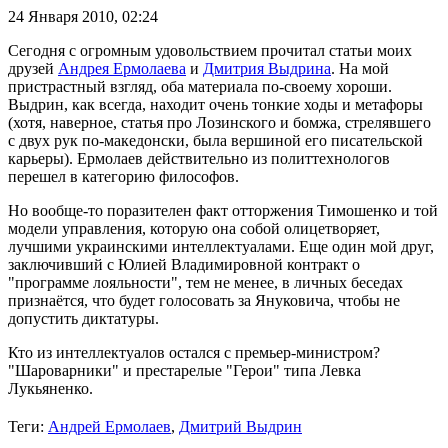
24 Января 2010,
02:24
Сегодня с огромным удовольствием прочитал статьи моих
друзей
Андрея Ермолаева
и
Дмитрия Выдрина
. На мой
пристрастный взгляд, оба материала по-своему хороши.
Выдрин, как всегда, находит очень тонкие ходы и метафоры
(хотя, наверное, статья про Лозинского и бомжа, стрелявшего
с двух рук по-македонски, была вершиной его писательской
карьеры). Ермолаев действительно из политтехнологов
перешел в категорию философов.
Но вообще-то поразителен факт отторжения Тимошенко и той
модели управления, которую она собой олицетворяет,
лучшими украинскими интеллектуалами. Еще один мой друг,
заключивший с Юлией Владимировной контракт о
"программе лояльности", тем не менее, в личных беседах
признаётся, что будет голосовать за Януковича, чтобы не
допустить диктатуры.
Кто из интеллектуалов остался с премьер-министром?
"Шароварники" и престарелые "Герои" типа Левка
Лукьяненко.
Теги:
Андрей Ермолаев
,
Дмитрий Выдрин