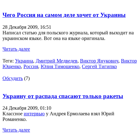
Чего Россия на самом деле хочет от Украины
28 Декабря 2009,
16:51
Написал статью для польского журнала, который выходит на
украинском языке. Вот она на языке оригинала.
Читать далее
Теги:
Украина
,
Дмитрий Медведев
,
Виктор Янукович
,
Виктор
Ющенко
,
Россия
,
Юлия Тимошенко
,
Сергей Тигипко
Обсудить
(7)
Украину от распада спасают только ракеты
24 Декабря 2009,
01:10
Классное
интервью
у Андрея Ермолаева взял Юрий
Романенко.
Читать далее