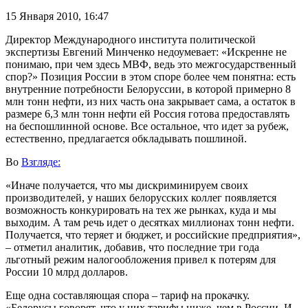
15 Января 2010,
16:47
Директор Международного института политической
экспертизы Евгений Минченко недоумевает: «Искренне не
понимаю, при чем здесь МВФ, ведь это межгосударственный
спор?» Позиция России в этом споре более чем понятна: есть
внутренние потребности Белоруссии, в которой примерно 8
млн тонн нефти, из них часть она закрывает сама, а остаток в
размере 6,3 млн тонн нефти ей Россия готова предоставлять
на беспошлинной основе. Все остальное, что идет за рубеж,
естественно, предлагается обкладывать пошлиной.
Во
Взгляде:
«Иначе получается, что мы дискриминируем своих
производителей, у наших белорусских коллег появляется
возможность конкурировать на тех же рынках, куда и мы
выходим. А там речь идет о десятках миллионах тонн нефти.
Получается, что теряет и бюджет, и российские предприятия»,
– отметил аналитик, добавив, что последние три года
льготный режим налогообложения привел к потерям для
России 10 млрд долларов.
Еще одна составляющая спора – тариф на прокачку.
«Белорусы говорят, что у них тарифы ниже, чем в России. И