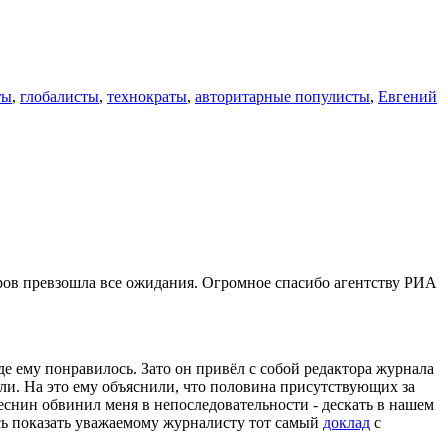
ты
,
глобалисты
,
технократы
,
авторитарные популисты
,
Евгений
ров превзошла все ожидания. Огромное спасибо агентству РИА
е ему понравилось. Зато он привёл с собой редактора журнала
ли. На это ему объяснили, что половина присутствующих за
снин обвинил меня в непоследовательности - дескать в нашем
сь показать уважаемому журналисту тот самый
доклад
с