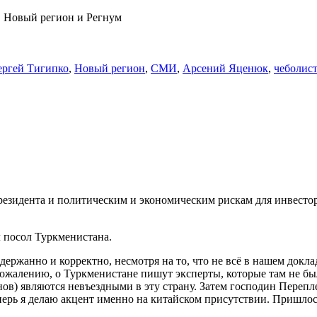
, Новый регион и Регнум
ергей Тигипко
,
Новый регион
,
СМИ
,
Арсений Яценюк
,
чеболис
езидента и политическим и экономическим рискам для инвесто
 посол Туркменистана.
жанно и корректно, несмотря на то, что не всё в нашем доклад
сожалению, о Туркменистане пишут эксперты, которые там не бы
в) являются невъездными в эту страну. Затем господин Перепле
перь я делаю акцент именно на китайском присутствии. Пришло