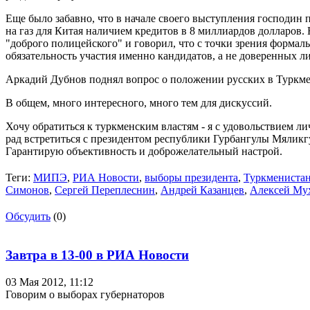
Еще было забавно, что в начале своего выступления господин 
на газ для Китая наличием кредитов в 8 миллиардов долларов.
"доброго полицейского" и говорил, что с точки зрения форма
обязательность участия именно кандидатов, а не доверенных л
Аркадий Дубнов поднял вопрос о положении русских в Туркмени
В общем, много интересного, много тем для дискуссий.
Хочу обратиться к туркменским властям - я с удовольствием л
рад встретиться с президентом республики Гурбангулы Мялик
Гарантирую объективность и доброжелательный настрой.
Теги:
МИПЭ
,
РИА Новости
,
выборы президента
,
Туркмениста
Симонов
,
Сергей Переплеснин
,
Андрей Казанцев
,
Алексей Му
Обсудить
(0)
Завтра в 13-00 в РИА Новости
03 Мая 2012,
11:12
Говорим о выборах губернаторов