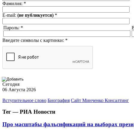
Фамилия:
*
E-mail:
(не публикуется)
*
Пароль:
*
В
Введите символы с картинки:
*
Сегодня
06 Августа 2026
Вступительное слово
Биография
Сайт Минченко Консалтинг
Тег — РИА Новости
Про масштабы фальсификаций на выборах презид