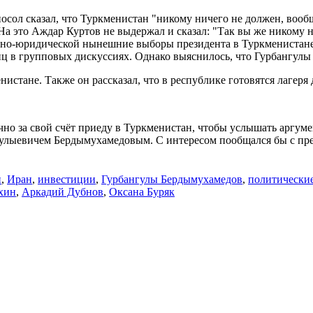
посол сказал, что Туркменистан "никому ничего не должен, воо
 На это Аждар Куртов не выдержал и сказал: "Так вы же никому
льно-юридической нынешние выборы президента в Туркменистане 
иц в групповых дискуссиях. Однако выяснилось, что Гурбангулы 
стане. Также он рассказал, что в республике готовятся лагеря
ично за свой счёт приеду в Туркменистан, чтобы услышать аргу
гулыевичем Бердымухамедовым. С интересом пообщался бы с пр
н
,
Иран
,
инвестиции
,
Гурбангулы Бердымухамедов
,
политически
хин
,
Аркадий Дубнов
,
Оксана Буряк