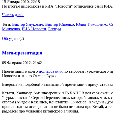
15 Января 2010,
22:18
По итогам видеомоста в РИА "Новости" отписались сами РИА
Читать далее
Теги:
Виктор Янукович
,
Виктор Ющенко
,
Юлия Тимошенко
,
С
Минченко
,
РИА Новости
,
Регнум
Обсудить
(2)
Мега-презентация
09 Февраля 2012,
21:42
Презентация нашего
исследования
по выборам туркменского пр
Новости и лично Оксане Буряк.
Впервые на подобной независимой презентации присутствовал
Кстати, Халназар Аманназарович АГАХАНОВ вел себя очень сдер
"Туркменистан" Сергея Переплеснина, который заявил, что, к 
столом (Андрей Казанцев, Константин Симонов, Аркадий Дубно
прошлогоднем исследовании не было ни слова про Китай, а те
разделом про усиление китайского влияния.