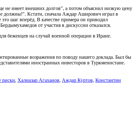
бще не имеет внешних долгов", а потом объяснил низкую цену
 не должны!". Кстати, сначала Аждар Аширович играл в
это шаг вперёд. В качестве примера он приводил
Бердымухамедов от участия в дискуссии отказался.
 для беженцев на случай военной операции в Иране.
ментированные возражения по поводу нашего доклада. Был бы
едставителями иностранных инвесторов в Туркменистане.
е риски
,
Халназар Агаханов
,
Аждар Куртов
,
Константин