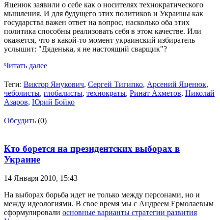
Яценюк заявили о себе как о носителях технократического
мышления. И для будущего этих политиков и Украины как
государства важен ответ на вопрос, насколько оба этих
политика способны реализовать себя в этом качестве. Или
окажется, что в какой-то момент украинский избиратель
услышит: "Дяденька, я не настоящий сварщик"?
Читать далее
Теги:
Виктор Янукович
,
Сергей Тигипко
,
Арсений Яценюк
,
чеболисты
,
глобалисты
,
технократы
,
Ринат Ахметов
,
Николай
Азаров
,
Юрий Бойко
Обсудить
(0)
Кто борется на президентских выборах в
Украине
14 Января 2010,
15:43
На выборах борьба идет не только между персонами, но и
между идеологиями. В свое время мы с Андреем Ермолаевым
сформулировали
основные варианты стратегии развития