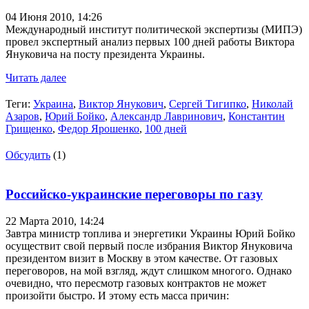
04 Июня 2010,
14:26
Международный институт политической экспертизы (МИПЭ)
провел экспертный анализ первых 100 дней работы Виктора
Януковича на посту президента Украины.
Читать далее
Теги:
Украина
,
Виктор Янукович
,
Сергей Тигипко
,
Николай
Азаров
,
Юрий Бойко
,
Александр Лавринович
,
Константин
Грищенко
,
Федор Ярошенко
,
100 дней
Обсудить
(1)
Российско-украинские переговоры по газу
22 Марта 2010,
14:24
Завтра министр топлива и энергетики Украины Юрий Бойко
осуществит свой первый после избрания Виктор Януковича
президентом визит в Москву в этом качестве. От газовых
переговоров, на мой взгляд, ждут слишком многого. Однако
очевидно, что пересмотр газовых контрактов не может
произойти быстро. И этому есть масса причин: