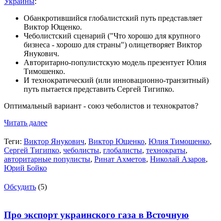
Украины
:
Обанкротившийся глобалистский путь представляет
Виктор Ющенко.
Чеболистский сценарий ("Что хорошо для крупного
бизнеса - хорошо для страны") олицетворяет Виктор
Янукович.
Авторитарно-популистскую модель презентует Юлия
Тимошенко.
И технократический (или инновационно-транзитный)
путь пытается представить Сергей Тигипко.
Оптимальный вариант - союз чеболистов и технократов?
Читать далее
Теги:
Виктор Янукович
,
Виктор Ющенко
,
Юлия Тимошенко
,
Сергей Тигипко
,
чеболисты
,
глобалисты
,
технократы
,
авторитарные популисты
,
Ринат Ахметов
,
Николай Азаров
,
Юрий Бойко
Обсудить
(5)
Про экспорт украинского газа в Всточную