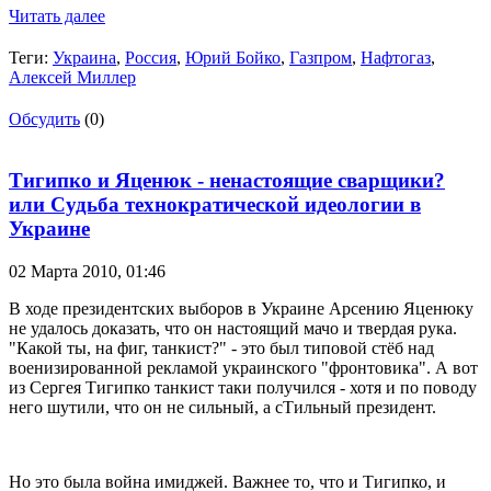
Читать далее
Теги:
Украина
,
Россия
,
Юрий Бойко
,
Газпром
,
Нафтогаз
,
Алексей Миллер
Обсудить
(0)
Тигипко и Яценюк - ненастоящие сварщики?
или Судьба технократической идеологии в
Украине
02 Марта 2010,
01:46
В ходе президентских выборов в Украине Арсению Яценюку
не удалось доказать, что он настоящий мачо и твердая рука.
"Какой ты, на фиг, танкист?" - это был типовой стёб над
военизированной рекламой украинского "фронтовика". А вот
из Сергея Тигипко танкист таки получился - хотя и по поводу
него шутили, что он не сильный, а сТильный президент.
Но это была война имиджей. Важнее то, что и Тигипко, и