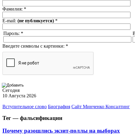
Фамилия:
*
E-mail:
(не публикуется)
*
Пароль:
*
В
Введите символы с картинки:
*
Сегодня
10 Августа 2026
Вступительное слово
Биография
Сайт Минченко Консалтинг
Тег — фальсификации
Почему разошлись экзит-поллы на выборах