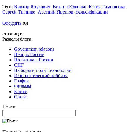
Теги:
Виктор Янукович
,
Виктор Ющенко
,
Юлия Тимошенко
,
Сергей Тигипко
,
Арсений Яценюк
,
фальсификации
Обсудить
(0)
страница:
Разделы блога
Government relations
Имидж России
Политика в России
СНГ
Выборы и политтехнологии
Геополитический лоббизм
График
Фильмы
Книги
Спорт
Поиск
Популярные записи