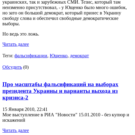
украинских, так и зарубежных СМИ. Тезис, который там
неизменно присутствовал, - у Ющенко было много ошибок,
но зато он большой демократ, который принес в Украину
свободу слова и обеспечил свободные демократические
выборы.
Но ведь это ложь.
Читать далее
Теги:
фальсификации
,
Ющенко
,
демократ
Обсудить
(0)
Про масштабы фальсификаций на выборах
президента Украины и варианты выхода из
кризиса-2
15 Января 2010,
22:41
Мое выступление в РИА "Новости" 15.01.2010 - без купюр и
искажений
Читать далее