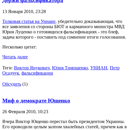
Держи фальсификатора
13 Января 2010,
23:28
Толковая статья на Униане
, убедительно доказывающая, что
все заявления со стороны БЮТ и карманного министра МВД
Юрия Луценко о готовящихся фальсификациях - это блеф,
задача которого - поставить под сомнение итоги голосования.
Несколько цитат:
Читать далее
Теги:
Виктор Янукович
,
Юлия Тимошенко
,
УНИАН
,
Петр
Осадчук
,
фальсификации
Обсудить
(1)
Миф о демократе Ющенко
26 Февраля 2010,
10:23
Вчера Виктор Ющенко перестал быть президентом Украины.
Его проводили целым залпом хвалебных статей, причем как в