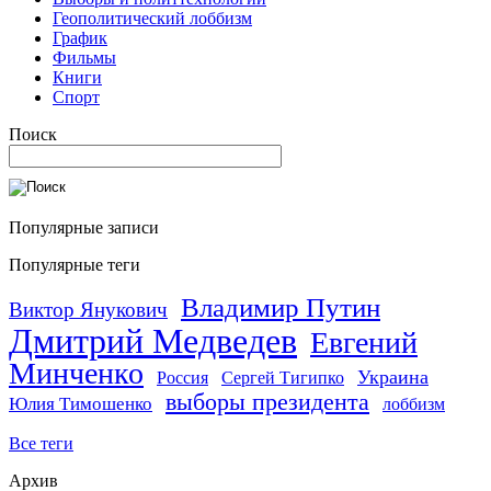
Геополитический лоббизм
График
Фильмы
Книги
Спорт
Поиск
Популярные записи
Популярные теги
Владимир Путин
Виктор Янукович
Дмитрий Медведев
Евгений
Минченко
Украина
Россия
Сергей Тигипко
выборы президента
Юлия Тимошенко
лоббизм
Все теги
Архив