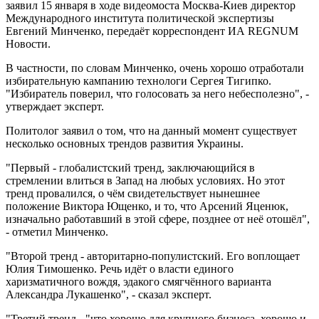
заявил 15 января в ходе видеомоста Москва-Киев директор
Международного института политической экспертизы
Евгений Минченко, передаёт корреспондент ИА REGNUM
Новости.
В частности, по словам Минченко, очень хорошо отработали
избирательную кампанию технологи Сергея Тигипко.
"Избиратель поверил, что голосовать за него небесполезно", -
утверждает эксперт.
Политолог заявил о том, что на данный момент существует
несколько основных трендов развития Украины.
"Первый - глобалистский тренд, заключающийся в
стремлении влиться в Запад на любых условиях. Но этот
тренд провалился, о чём свидетельствует нынешнее
положение Виктора Ющенко, и то, что Арсений Яценюк,
изначально работавший в этой сфере, позднее от неё отошёл",
- отметил Минченко.
"Второй тренд - авторитарно-популистский. Его воплощает
Юлия Тимошенко. Речь идёт о власти единого
харизматичного вождя, эдакого смягчённого варианта
Александра Лукашенко", - сказал эксперт.
"Третий тренд - "что хорошо для крупного бизнеса, хорошо и