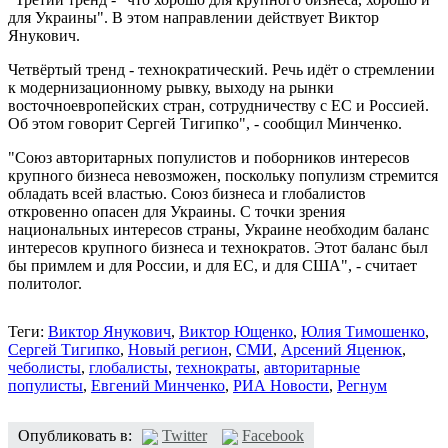
для Украины". В этом направлении действует Виктор
Янукович.
Четвёртый тренд - технократический. Речь идёт о стремлении
к модернизационному рывку, выходу на рынки
восточноевропейских стран, сотрудничеству с ЕС и Россией.
Об этом говорит Сергей Тигипко", - сообщил Минченко.
"Союз авторитарных популистов и поборников интересов
крупного бизнеса невозможен, поскольку популизм стремится
обладать всей властью. Союз бизнеса и глобалистов
откровенно опасен для Украины. С точки зрения
национальных интересов страны, Украине необходим баланс
интересов крупного бизнеса и технократов. Этот баланс был
бы примлем и для России, и для ЕС, и для США", - считает
политолог.
Теги:
Виктор Янукович
,
Виктор Ющенко
,
Юлия Тимошенко
,
Сергей Тигипко
,
Новый регион
,
СМИ
,
Арсений Яценюк
,
чеболисты
,
глобалисты
,
технократы
,
авторитарные
популисты
,
Евгений Минченко
,
РИА Новости
,
Регнум
Опубликовать в:
Twitter
Facebook