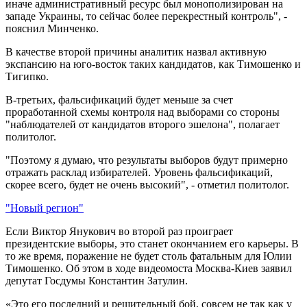
иначе административный ресурс был монополизирован на
западе Украины, то сейчас более перекрестный контроль", -
пояснил Минченко.
В качестве второй причины аналитик назвал активную
экспансию на юго-восток таких кандидатов, как Тимошенко и
Тигипко.
В-третьих, фальсификаций будет меньше за счет
проработанной схемы контроля над выборами со стороны
"наблюдателей от кандидатов второго эшелона", полагает
политолог.
"Поэтому я думаю, что результаты выборов будут примерно
отражать расклад избирателей. Уровень фальсификаций,
скорее всего, будет не очень высокий", - отметил политолог.
"Новый регион"
Если Виктор Янукович во второй раз проиграет
президентские выборы, это станет окончанием его карьеры. В
то же время, поражение не будет столь фатальным для Юлии
Тимошенко. Об этом в ходе видеомоста Москва-Киев заявил
депутат Госдумы Константин Затулин.
«Это его последний и решительный бой, совсем не так как у