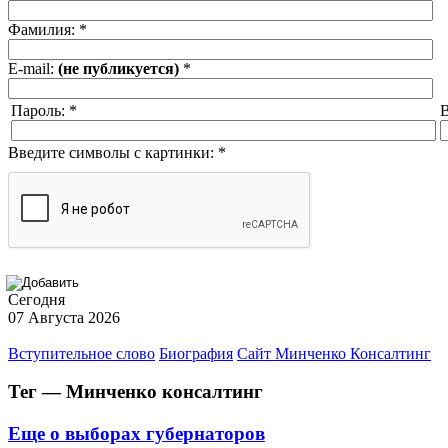
Фамилия:
*
E-mail:
(не публикуется)
*
Пароль:
*
В
Введите символы с картинки:
*
Сегодня
07 Августа 2026
Вступительное слово
Биография
Сайт Минченко Консалтинг
Тег — Минченко консалтинг
Еще о выборах губернаторов