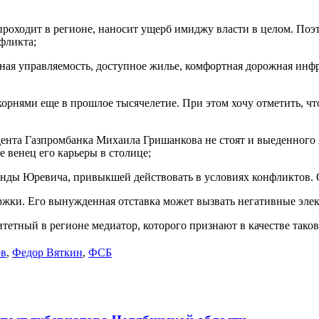
проходит в регионе, наносит ущерб имиджу власти в целом. Поэ
фликта;
ая управляемость, доступное жилье, комфортная дорожная инфра
орнями еще в прошлое тысячелетие. При этом хочу отметить, ч
идента Газпромбанка Михаила Гришанкова не стоят и выеденного
е венец его карьеры в столице;
анды Юревича, привыкшей действовать в условиях конфликтов. О
жки. Его вынужденная отставка может вызвать негативные элек
итетный в регионе медиатор, которого признают в качестве тако
ов
,
Федор Вяткин
,
ФСБ