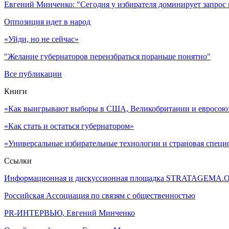
Евгений Минченко: "Сегодня у избирателя доминирует запрос
Оппозиция идет в народ
«Уйди, но не сейчас»
"Желание губернаторов переизбраться пораньше понятно"
Все публикации
Книги
«Как выигрывают выборы в США, Великобритании и евросоюзе
«Как стать и остаться губернатором»
«Универсальные избирательные технологии и страновая специ
Ссылки
Информационная и дискуссионная площадка STRATAGEMA.
Российская Ассоциация по связям с общественностью
PR-ИНТЕРВЬЮ, Евгений Минченко