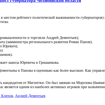
 пост губернатора Челябинской области
 в шестом рейтинге политической выживаемости губернаторов) п
тизы.
промышленности и торговли Андрей Дементьев);
ата (замминистра регионального развития Роман Панов);
л Юревич);
):
анков).
нижает шансы Юревича и Гришанкова.
ментьева и Панова я оцениваю как более высокие. Как управлен
ать кандидатом от Магнитки. Он был завязан на Морозова (бывш
ас является одним из наиболее активных игроков при назначени
 Клепов
,
Андрей Дементьев