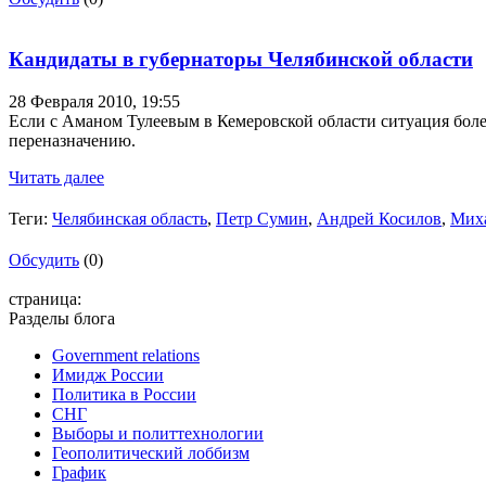
Кандидаты в губернаторы Челябинской области
28 Февраля 2010,
19:55
Если с Аманом Тулеевым в Кемеровской области ситуация более
переназначению.
Читать далее
Теги:
Челябинская область
,
Петр Сумин
,
Андрей Косилов
,
Мих
Обсудить
(0)
страница:
Разделы блога
Government relations
Имидж России
Политика в России
СНГ
Выборы и политтехнологии
Геополитический лоббизм
График