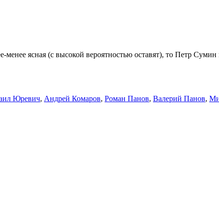
-менее ясная (с высокой вероятностью оставят), то Петр Сумин
аил Юревич
,
Андрей Комаров
,
Роман Панов
,
Валерий Панов
,
Ми