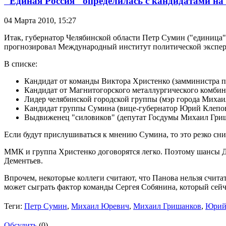
"Единая Россия" определилась с кандидатами на
04 Марта 2010,
15:27
Итак, губернатор Челябинской области Петр Сумин ("единица"
прогнозировал Международный институт политической экспер
В списке:
Кандидат от команды Виктора Христенко (замминистра 
Кандидат от Магнитогорского металлургического комбин
Лидер челябинской городской группы (мэр города Михаи
Кандидат группы Сумина (вице-губернатор Юрий Клепов
Выдвиженец "силовиков" (депутат Госдумы Михаил Гриш
Если будут прислушиваться к мнению Сумина, то это резко с
ММК и группа Христенко договорятся легко. Поэтому шансы Де
Дементьев.
Впрочем, некоторые коллеги считают, что Панова нельзя счит
может сыграть фактор команды Сергея Собянина, который сейч
Теги:
Петр Сумин
,
Михаил Юревич
,
Михаил Гришанков
,
Юрий
Обсудить
(0)