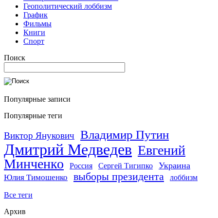
Геополитический лоббизм
График
Фильмы
Книги
Спорт
Поиск
Популярные записи
Популярные теги
Владимир Путин
Виктор Янукович
Дмитрий Медведев
Евгений
Минченко
Украина
Россия
Сергей Тигипко
выборы президента
Юлия Тимошенко
лоббизм
Все теги
Архив