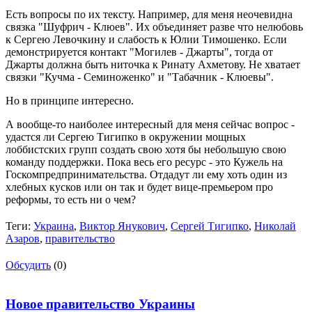
Есть вопросы по их тексту. Например, для меня неочевидна
связка "Шуфрич - Клюев". Их объединяет разве что нелюбовь
к Сергею Левочкину и слабость к Юлии Тимошенко. Если
демонстрируется контакт "Могилев - Джарты", тогда от
Джарты должна быть ниточка к Ринату Ахметову. Не хватает
связки "Кучма - Семиноженко" и "Табачник - Клюевы".
Но в принципе интересно.
А вообще-то наиболее интересный для меня сейчас вопрос -
удастся ли Сергею Тигипко в окружении мощных
лоббистских групп создать свою хотя бы небольшую свою
команду поддержки. Пока весь его ресурс - это Кужель на
Госкомпредпринимательства. Отдадут ли ему хоть один из
хлебных кусков или он так и будет вице-премьером про
реформы, то есть ни о чем?
Теги:
Украина
,
Виктор Янукович
,
Сергей Тигипко
,
Николай
Азаров
,
правительство
Обсудить
(0)
Новое правительство Украины