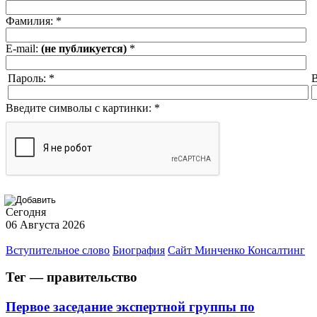
Фамилия:
*
E-mail:
(не публикуется)
*
Пароль:
*
В
Введите символы с картинки:
*
Сегодня
06 Августа 2026
Вступительное слово
Биография
Сайт Минченко Консалтинг
Тег — правительство
Первое заседание экспертной группы по