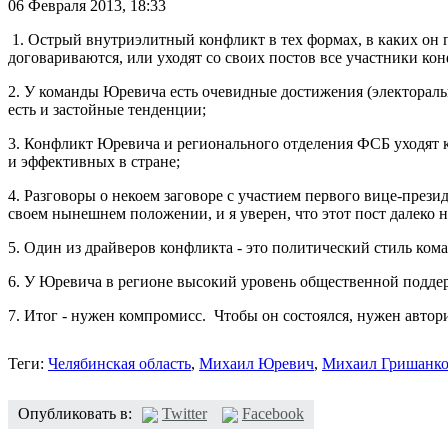
06 Февраля 2013,
18:33
1. Острый внутриэлитный конфликт в тех формах, в каких он 
договариваются, или уходят со своих постов все участники кон
2. У команды Юревича есть очевидные достижения (электоральн
есть и застойные тенденции;
3. Конфликт Юревича и регионального отделения ФСБ уходят к
и эффективных в стране;
4. Разговоры о некоем заговоре с участием первого вице-през
своем нынешнем положении, и я уверен, что этот пост далеко н
5. Один из драйверов конфликта - это политический стиль ком
6. У Юревича в регионе высокий уровень общественной поддер
7. Итог - нужен компромисс. Чтобы он состоялся, нужен автор
Теги:
Челябинская область
,
Михаил Юревич
,
Михаил Гришанк
Опубликовать в:
Twitter
Facebook