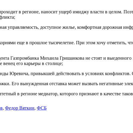
проходит в регионе, наносит ущерб имиджу власти в целом. Поэ
фликта;
ая управляемость, доступное жилье, комфортная дорожная инфра
орнями еще в прошлое тысячелетие. При этом хочу отметить, ч
идента Газпромбанка Михаила Гришанкова не стоят и выеденного
е венец его карьеры в столице;
анды Юревича, привыкшей действовать в условиях конфликтов. О
жки. Его вынужденная отставка может вызвать негативные элек
итетный в регионе медиатор, которого признают в качестве тако
ов
,
Федор Вяткин
,
ФСБ