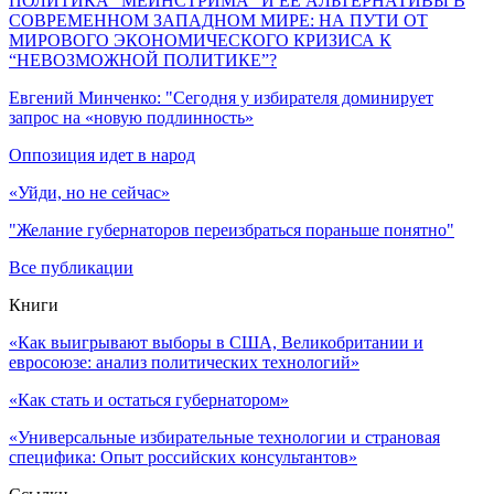
ПОЛИТИКА “МЕЙНСТРИМА” И ЕЕ АЛЬТЕРНАТИВЫ В
СОВРЕМЕННОМ ЗАПАДНОМ МИРЕ: НА ПУТИ ОТ
МИРОВОГО ЭКОНОМИЧЕСКОГО КРИЗИСА К
“НЕВОЗМОЖНОЙ ПОЛИТИКЕ”?
Евгений Минченко: "Сегодня у избирателя доминирует
запрос на «новую подлинность»
Оппозиция идет в народ
«Уйди, но не сейчас»
"Желание губернаторов переизбраться пораньше понятно"
Все публикации
Книги
«Как выигрывают выборы в США, Великобритании и
евросоюзе: анализ политических технологий»
«Как стать и остаться губернатором»
«Универсальные избирательные технологии и страновая
специфика: Опыт российских консультантов»