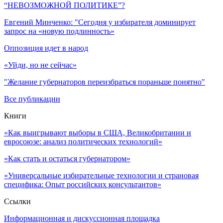
“НЕВОЗМОЖНОЙ ПОЛИТИКЕ”?
Евгений Минченко: "Сегодня у избирателя доминирует
запрос на «новую подлинность»
Оппозиция идет в народ
«Уйди, но не сейчас»
"Желание губернаторов переизбраться пораньше понятно"
Все публикации
Книги
«Как выигрывают выборы в США, Великобритании и
евросоюзе: анализ политических технологий»
«Как стать и остаться губернатором»
«Универсальные избирательные технологии и страновая
специфика: Опыт российских консультантов»
Ссылки
Информационная и дискуссионная площадка