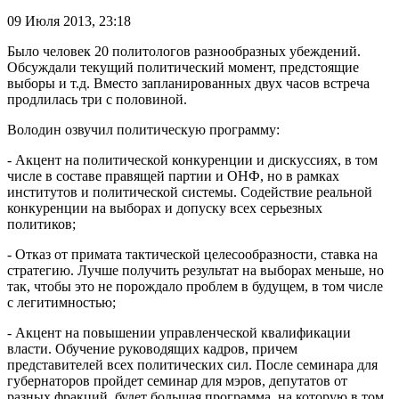
09 Июля 2013,
23:18
Было человек 20 политологов разнообразных убеждений.
Обсуждали текущий политический момент, предстоящие
выборы и т.д. Вместо запланированных двух часов встреча
продлилась три с половиной.
Володин озвучил политическую программу:
- Акцент на политической конкуренции и дискуссиях, в том
числе в составе правящей партии и ОНФ, но в рамках
институтов и политической системы. Содействие реальной
конкуренции на выборах и допуску всех серьезных
политиков;
- Отказ от примата тактической целесообразности, ставка на
стратегию. Лучше получить результат на выборах меньше, но
так, чтобы это не порождало проблем в будущем, в том числе
с легитимностью;
- Акцент на повышении управленческой квалификации
власти. Обучение руководящих кадров, причем
представителей всех политических сил. После семинара для
губернаторов пройдет семинар для мэров, депутатов от
разных фракций, будет большая программа, на которую в том