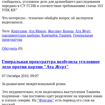
сообщалось, уголовное дело для дальнейшего расследования
передано в СУ ГСНБ в соответствии требованиями статьи 163
УПК КР."
Что интересно - технично обойдён вопрос об экспертизе
видеозаписи.
Теги:
Киргизия
,
Ата Мекен
,
Жогорку Кенеш
,
Ата Журт
,
парламентские выборы
,
Камчыбек Ташиев
,
Генеральная
прокуратура
Обсудить
(0)
Генеральная прокуратура возбудила уголовное
дело против партии "Ата Журт"
07 Октября 2010,
09:07
За разжигание межрегиональной розни.
Это неудивительно, если видеозапись выступления Ташиева
подлинная - там постоянно идет разделение на хороших южан
и плохих северян. На
"Фергане"
есть перевод его слов на
русский.