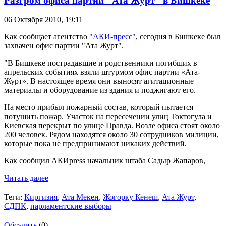
Разгром офиса партии "Ата Журт" в Бишкеке
06 Октября 2010,
19:11
Как сообщает агентство
"АКИ-пресс"
, сегодня в Бишкеке был
захвачен офис партии "Ата Журт".
"В Бишкеке пострадавшие и родственники погибших в
апрельских событиях взяли штурмом офис партии «Ата-
Журт». В настоящее время они выносят агитационные
материалы и оборудование из здания и поджигают его.
На место прибыл пожарный состав, который пытается
потушить пожар. Участок на пересечении улиц Токтогула и
Киевская перекрыт по улице Правда. Возле офиса стоят около
200 человек. Рядом находятся около 30 сотрудников милиции,
которые пока не предпринимают никаких действий.
Как сообщил АКИpress начальник штаба Садыр Жапаров,
Читать далее
Теги:
Киргизия
,
Ата Мекен
,
Жогорку Кенеш
,
Ата Журт
,
СДПК
,
парламентские выборы
Обсудить
(0)