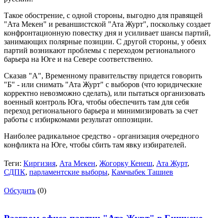
Такое обострение, с одной стороны, выгодно для правящей
"Ата Мекен" и реваншистской "Ата Журт", поскольку создает
конфронтационную повестку дня и усиливает шансы партий,
занимающих полярные позиции. С другой стороны, у обеих
партий возникают проблемы с переходом регионального
барьера на Юге и на Севере соответственно.
Сказав "А", Временному правительству придется говорить
"Б" - или снимать "Ата Журт" с выборов (что юридические
корректно невозможно сделать), или пытаться организовать
военный контроль Юга, чтобы обеспечить там для себя
переход регионального барьера и минимизировать за счет
работы с избиркомами результат оппозиции.
Наиболее радикальное средство - организация очередного
конфликта на Юге, чтобы сбить там явку избирателей.
Теги:
Киргизия
,
Ата Мекен
,
Жогорку Кенеш
,
Ата Журт
,
СДПК
,
парламентские выборы
,
Камчыбек Ташиев
Обсудить
(0)