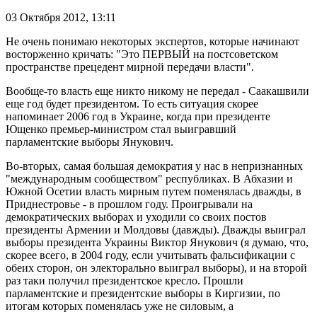
03 Октября 2012,
13:11
Не очень понимаю некоторых экспертов, которые начинают
восторженно кричать: "Это ПЕРВЫЙ на постсоветском
пространстве прецедент мирной передачи власти".
Вообще-то власть еще никто никому не передал - Саакашвили
еще год будет президентом. То есть ситуация скорее
напоминает 2006 год в Украине, когда при президенте
Ющенко премьер-министром стал выигравший
парламентские выборы Янукович.
Во-вторых, самая большая демократия у нас в непризнанных
"международным сообществом" республиках. В Абхазии и
Южной Осетии власть мирным путем поменялась дважды, в
Приднестровье - в прошлом году. Проигрывали на
демократических выборах и уходили со своих постов
президенты Армении и Молдовы (давжды). Дважды выиграл
выборы президента Украины Виктор Янукович (я думаю, что,
скорее всего, в 2004 году, если учитывать фальсификации с
обеих сторон, он электорально выиграл выборы), и на второй
раз таки получил президентское кресло. Прошли
парламентские и президентские выборы в Киргизии, по
итогам которых поменялась уже не силовым, а