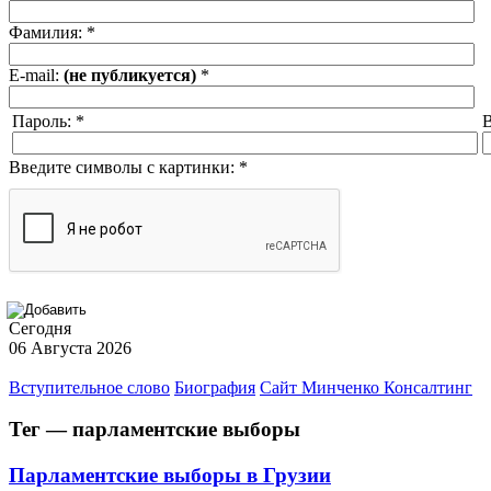
Фамилия:
*
E-mail:
(не публикуется)
*
Пароль:
*
В
Введите символы с картинки:
*
Сегодня
06 Августа 2026
Вступительное слово
Биография
Сайт Минченко Консалтинг
Тег — парламентские выборы
Парламентские выборы в Грузии