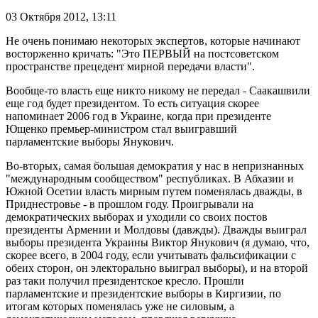
03 Октября 2012,
13:11
Не очень понимаю некоторых экспертов, которые начинают
восторженно кричать: "Это ПЕРВЫЙ на постсоветском
пространстве прецедент мирной передачи власти".
Вообще-то власть еще никто никому не передал - Саакашвили
еще год будет президентом. То есть ситуация скорее
напоминает 2006 год в Украине, когда при президенте
Ющенко премьер-министром стал выигравший
парламентские выборы Янукович.
Во-вторых, самая большая демократия у нас в непризнанных
"международным сообществом" республиках. В Абхазии и
Южной Осетии власть мирным путем поменялась дважды, в
Приднестровье - в прошлом году. Проигрывали на
демократических выборах и уходили со своих постов
президенты Армении и Молдовы (давжды). Дважды выиграл
выборы президента Украины Виктор Янукович (я думаю, что,
скорее всего, в 2004 году, если учитывать фальсификации с
обеих сторон, он электорально выиграл выборы), и на второй
раз таки получил президентское кресло. Прошли
парламентские и президентские выборы в Киргизии, по
итогам которых поменялась уже не силовым, а