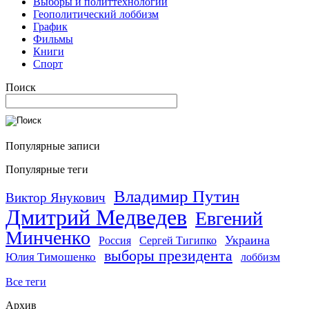
Выборы и политтехнологии
Геополитический лоббизм
График
Фильмы
Книги
Спорт
Поиск
Популярные записи
Популярные теги
Владимир Путин
Виктор Янукович
Дмитрий Медведев
Евгений
Минченко
Украина
Россия
Сергей Тигипко
выборы президента
Юлия Тимошенко
лоббизм
Все теги
Архив