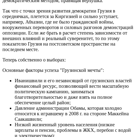
демократическим методом, правящая верхушка.
Так что с точки зрения развития демократии Грузия в
середнячках, плетется за Киргизией и сильно уступает,
например, Абхазии, где не было гражданской войны,
вооруженных переворотов и силовых разгонов демонстраций
оппозиции. Если же брать в расчет степень зависимости от
внешних влияний и реальный суверенитет, то по этому
показателю Грузия на постсоветском пространстве на
последнем месте.
Теперь собственно о выборах:
Основные факторы успеха "Грузинской мечты":
Иванишвили и его независящий от грузинских властей
финансовый ресурс, позволяющий вести масштабную
политическую кампанию, заниматься
благотворительностью и даже взять на полное
обеспечение целый район;
Давление администрации Обамы, которая холодно
относится к игравшему в 2008 г. на стороне Маккейна
Саакашвили;
Низкий жизненный уровень населения (низкие
зарплаты и пенсии, проблемы в ЖКХ, перебои с водой
и электричеством);