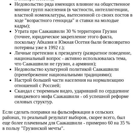
Недовольство ряда имеющих влияние на общественное
мнение групп населения (в частности, интеллигенции,
властной номенклатуры, вытесненной со своих постов в
ходе "возрастного геноцида" и ставки на молодые
кадры);
Утрата при Саакашвили 30 % территории Грузии
(точнее, юридическое закрепление этого факта,
поскольку Абхазия и Южная Осетия были безвозвратно
потеряны уже в 1992 г.);
Личные претензии к президенту (развратное поведение,
национальный вопрос - активно использовалась тема,
что Саакашвили не грузин, а армянин);
Недовольство культурной политикой Саакашвили
(пренебрежение национальными традициями);
Настрой большей части населения на нормализацию
отношений с Россией;
Скандал с тюремным видео, ударивший по сердцевине
имиджевого мифа Саакашвили - об успешной реформе
силовых структур.
Если сделать поправки на фальсификации в сельских
районах, то реальный результат выборов, скорее всего, был
еще более плачевным для Саакашвили - примерно 60 на 35 %
в пользу "Грузинской мечты".