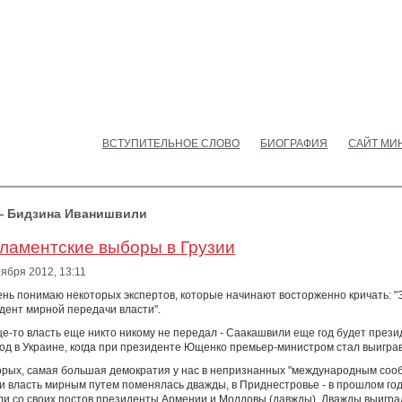
ВСТУПИТЕЛЬНОЕ СЛОВО
БИОГРАФИЯ
САЙТ МИ
— Бидзина Иванишвили
ламентские выборы в Грузии
тября 2012,
13:11
ень понимаю некоторых экспертов, которые начинают восторженно кричать: 
дент мирной передачи власти".
е-то власть еще никто никому не передал - Саакашвили еще год будет прези
год в Украине, когда при президенте Ющенко премьер-министром стал выигр
орых, самая большая демократия у нас в непризнанных "международным соо
и власть мирным путем поменялась дважды, в Приднестровье - в прошлом год
ли со своих постов президенты Армении и Молдовы (давжды). Дважды выигр