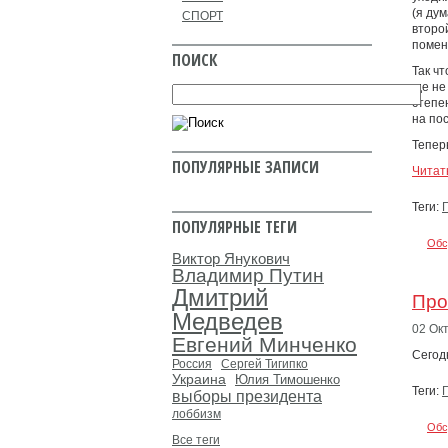
(я дум
СПОРТ
второ
помен
ПОИСК
Так чт
где н
степе
на по
Тепер
ПОПУЛЯРНЫЕ ЗАПИСИ
Читат
Теги:
ПОПУЛЯРНЫЕ ТЕГИ
Обс
Виктор Янукович
Владимир Путин
Дмитрий
Про
Медведев
02 Ок
Евгений Минченко
Сегод
Россия
Сергей Тигипко
Украина
Юлия Тимошенко
Теги:
выборы президента
лоббизм
Обс
Все теги