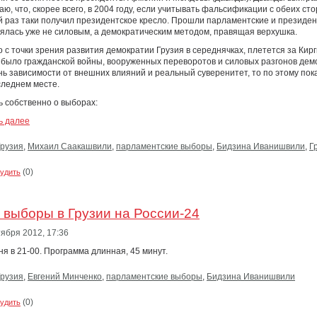
аю, что, скорее всего, в 2004 году, если учитывать фальсификации с обеих ст
й раз таки получил президентское кресло. Прошли парламентские и президен
ялась уже не силовым, а демократическим методом, правящая верхушка.
о с точки зрения развития демократии Грузия в середнячках, плетется за Кир
е было гражданской войны, вооруженных переворотов и силовых разгонов дем
нь зависимости от внешних влияний и реальный суверенитет, то по этому пок
следнем месте.
ь собственно о выборах:
ь далее
Грузия
,
Михаил Саакашвили
,
парламентские выборы
,
Бидзина Иванишвили
,
Г
(0)
удить
 выборы в Грузии на России-24
тября 2012,
17:36
ня в 21-00. Программа длинная, 45 минут.
Грузия
,
Евгений Минченко
,
парламентские выборы
,
Бидзина Иванишвили
(0)
удить