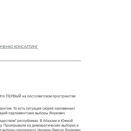
НЧЕНКО КОНСАЛТИНГ
"Это ПЕРВЫЙ на постсоветском пространстве
дентом. То есть ситуация скорее напоминает
авший парламентские выборы Янукович.
бществом" республиках. В Абхазии и Южной
у. Проигрывали на демократических выборах и
ал выборы президента Украины Виктор Янукович