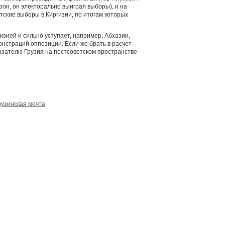
орон, он электорально выиграл выборы), и на
тские выборы в Киргизии, по итогам которых
гизией и сильно уступает, например, Абхазии,
онстраций оппозиции. Если же брать в расчет
азателю Грузия на постсоветском пространстве
рузинская мечта