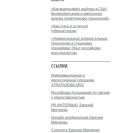
«Как выигрывают выборы в США,
Великобритании и евросоюзе:
анализ политических технологий»
«Как стать и остаться
губернатором»
«Универсальные избирательные
технологии и страновая
специфика: Опыт российских
консультантов»
ССЫЛКИ
Информационная и
дискуссионная площадка
STRATAGEMA.ORG
Российская Ассоциация по связям
с общественностью
PR-ИНТЕРВЬЮ, Евгений
Минченко
Онлайн-конференция Евгения
Минченко
Спросите Евгения Минченко