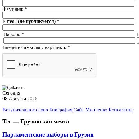
Фамилия:
*
E-mail:
(не публикуется)
*
Пароль:
*
В
Введите символы с картинки:
*
Сегодня
08 Августа 2026
Вступительное слово
Биография
Сайт Минченко Консалтинг
Тег — Грузинская мечта
Парламентские выборы в Грузии