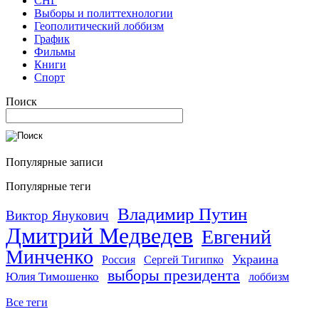
СНГ
Выборы и политтехнологии
Геополитический лоббизм
График
Фильмы
Книги
Спорт
Поиск
Популярные записи
Популярные теги
Владимир Путин
Виктор Янукович
Дмитрий Медведев
Евгений
Минченко
Украина
Россия
Сергей Тигипко
выборы президента
Юлия Тимошенко
лоббизм
Все теги