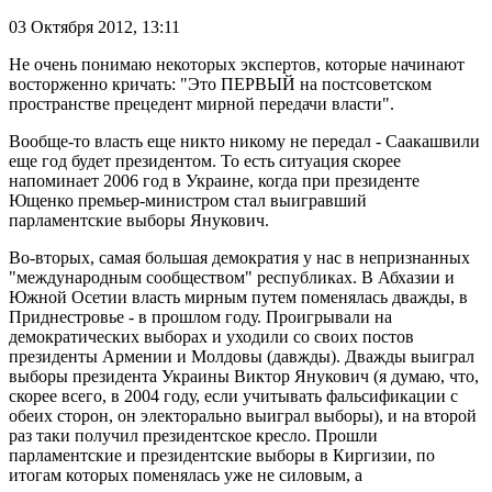
03 Октября 2012,
13:11
Не очень понимаю некоторых экспертов, которые начинают
восторженно кричать: "Это ПЕРВЫЙ на постсоветском
пространстве прецедент мирной передачи власти".
Вообще-то власть еще никто никому не передал - Саакашвили
еще год будет президентом. То есть ситуация скорее
напоминает 2006 год в Украине, когда при президенте
Ющенко премьер-министром стал выигравший
парламентские выборы Янукович.
Во-вторых, самая большая демократия у нас в непризнанных
"международным сообществом" республиках. В Абхазии и
Южной Осетии власть мирным путем поменялась дважды, в
Приднестровье - в прошлом году. Проигрывали на
демократических выборах и уходили со своих постов
президенты Армении и Молдовы (давжды). Дважды выиграл
выборы президента Украины Виктор Янукович (я думаю, что,
скорее всего, в 2004 году, если учитывать фальсификации с
обеих сторон, он электорально выиграл выборы), и на второй
раз таки получил президентское кресло. Прошли
парламентские и президентские выборы в Киргизии, по
итогам которых поменялась уже не силовым, а