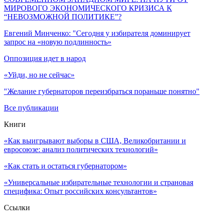
МИРОВОГО ЭКОНОМИЧЕСКОГО КРИЗИСА К
“НЕВОЗМОЖНОЙ ПОЛИТИКЕ”?
Евгений Минченко: "Сегодня у избирателя доминирует
запрос на «новую подлинность»
Оппозиция идет в народ
«Уйди, но не сейчас»
"Желание губернаторов переизбраться пораньше понятно"
Все публикации
Книги
«Как выигрывают выборы в США, Великобритании и
евросоюзе: анализ политических технологий»
«Как стать и остаться губернатором»
«Универсальные избирательные технологии и страновая
специфика: Опыт российских консультантов»
Ссылки