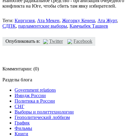
Наиболее радикальное средство - организация очередного
конфликта на Юге, чтобы сбить там явку избирателей.
Теги:
Киргизия
,
Ата Мекен
,
Жогорку Кенеш
,
Ата Журт
,
СДПК
,
парламентские выборы
,
Камчыбек Ташиев
Опубликовать в:
Twitter
Facebook
Комментарии:
(0)
Разделы блога
Government relations
Имидж России
Политика в России
СНГ
Выборы и политтехнологии
Геополитический лоббизм
График
Фильмы
Книги