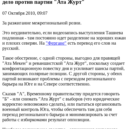
дело против партии "Ата Журт"
07 Октября 2010,
09:07
За разжигание межрегиональной розни.
Это неудивительно, если видеозапись выступления Ташиева
подлинная - там постоянно идет разделение на хороших южан
и плохих северян. На
"Фергане"
есть перевод его слов на
русский.
Такое обострение, с одной стороны, выгодно для правящей
"Ата Мекен" и реваншистской "Ата Журт", поскольку создает
конфронтационную повестку дня и усиливает шансы партий,
занимающих полярные позиции. С другой стороны, у обеих
партий возникают проблемы с переходом регионального
барьера на Юге и на Севере соответственно.
Сказав "А", Временному правительству придется говорить
"Б" - или снимать "Ата Журт" с выборов (что юридические
корректно невозможно сделать), или пытаться организовать
военный контроль Юга, чтобы обеспечить там для себя
переход регионального барьера и минимизировать за счет
работы с избиркомами результат оппозиции.