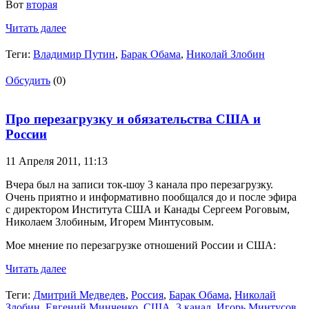
Вот
вторая
Читать далее
Теги:
Владимир Путин
,
Барак Обама
,
Николай Злобин
Обсудить
(0)
Про перезагрузку и обязательства США и
России
11 Апреля 2011,
11:13
Вчера был на записи ток-шоу 3 канала про перезагрузку.
Очень приятно и информативно пообщался до и после эфира
с директором Института США и Канады Сергеем Роговым,
Николаем Злобиным, Игорем Минтусовым.
Мое мнение по перезагрузке отношений России и США:
Читать далее
Теги:
Дмитрий Медведев
,
Россия
,
Барак Обама
,
Николай
Злобин
,
Евгений Минченко
,
США
,
3 канал
,
Игорь Минтусов
,