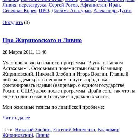
Ливия
,
перезагрузка
,
Сергей Рогов
,
Афганистан
,
Иран
,
Северная Корея
,
ПРО
,
Джеймс Апатурай
,
Александр Дугин
Обсудить
(0)
Про Жириновского и Ливию
28 Марта 2011,
11:48
Участвовал вчера в записи программы "3 угла с Павлом
Астаховым". Основными полемистами были Владимир
Жириновский, Николай Злобин и Игорь Волгин. Главный
либерал-демократ в неплохом тонусе - продолжал
фонтанировать идеями (например, о едином государстве
Росии и США) даже после программы. Драйв есть, так что на
еще на один созыв в Госдуме его должно хватить.
Мои основные тезисы по ливийской проблеме:
Читать далее
Теги:
Николай Злобин
,
Евгений Минченко
,
Владимир
Жириновский
,
Ливия