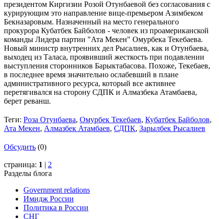
президентом Киргизии Розой Отунбаевой без согласования с
курирующим это направление вице-премьером Азимбеком
Бекназаровым. Назначенный на место генерального
прокурора Кубатбек Байболов - человек из проамериканской
команды Лидера партии "Ата Мекен" Омурбека Текебаева.
Новый министр внутренних дел Рысалиев, как и Отунбаева,
выходец из Таласа, проявивший жесткость при подавлении
выступления сторонников Барыктабасова. Похоже, Текебаев,
в последнее время значительно ослабевший в плане
административного ресурса, который все активнее
перетягивался на сторону СДПК и Алмазбека Атамбаева,
берет реванш.
Теги:
Роза Отунбаева
,
Омурбек Текебаев
,
Кубатбек Байболов
,
Ата Мекен
,
Алмазбек Атамбаев
,
СДПК
,
Зарылбек Рысалиев
Обсудить
(0)
страница:
1
|
2
Разделы блога
Government relations
Имидж России
Политика в России
СНГ