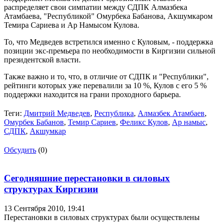
распределяет свои симпатии между СДПК Алмазбека
Атамбаева, "Республикой" Омурбека Бабанова, Акшумкаром
Темира Сариева и Ар Намысом Кулова.
То, что Медведев встретился именно с Куловым, - поддержка
позиции экс-премьера по необходимости в Киргизии сильной
президентской власти.
Также важно и то, что, в отличие от СДПК и "Республики",
рейтинги которых уже перевалили за 10 %, Кулов с его 5 %
поддержки находится на грани проходного барьера.
Теги:
Дмитрий Медведев
,
Республика
,
Алмазбек Атамбаев
,
Омурбек Бабанов
,
Темир Сариев
,
Феликс Кулов
,
Ар намыс
,
СДПК
,
Акшумкар
Обсудить
(0)
Сегодняшние перестановки в силовых
структурах Киргизии
13 Сентября 2010,
19:41
Перестановки в силовых структурах были осуществлены