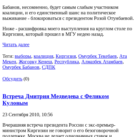
Бабанов, несомненно, будет самым слабым участником
коалиции, и его единственный шанс на политическое
выживание - блокироваться с президентом Розой Отунбаевой.
Ниже - расшифровка моего выступления на круглом столе по
Киргизии, который прошел в МГУ недею назад.
Читать далее
Теги:
выборы
,
коалиция
,
Киргизия
,
Омурбек Текебаев
,
Ата
Мекен
,
Жогорку Кенеш
,
Республика
,
Алмазбек Атамбаев
,
Омурбек Бабанов
,
СДПК
Обсудить
(0)
Встреча Дмитрия Медведева с Феликом
Куловым
23 Сентября 2010,
10:56
Вчерашняя встреча президента России с экс-премьер-
министром Киргизии не говорит о его безоговорочной
поддержке. Москва не делает однозначных ставок и