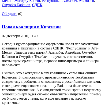
Мекен
,
Жогорку Кенеш
,
Республика
,
Алмазбек Атамбаев
,
Омурбек Бабанов
,
СДПК
Обсудить
(0)
Новая коалиция в Киргизии
02 Декабря 2010,
11:47
Сегодня будет официально оформлена новая парламентская
коалиция в Киргизии в составе СДПК, "Республика" и Ата-
Мекен. Лидеры этих партий Алмазбек Атамбаев, Омурбек
Бабанов и Омурбек Текебаев получают, соответственно,
посты премьер-министра, первого вице-премьера и спикера
парламента.
Считаю, что вхождение в эту коалицию - серьезная ошибка
Бабанова. Блокирование с проамериканским Текебаевым
создает ему проблемы в отношениях с российскими элитами,
с которыми еще совсем недавно у Бабанова были очень
хорошие отношения. А с имиджевой точки зрения недавнему
оппозиционеру будет сложно объяснить избирателям, почему
он блокируется с теми, кого еще недавно так жестко
критиковал.