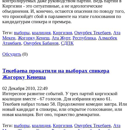
контролируемых даже руководством партий. Ведь партии в
Киргизии - это ситуативные, а не идеологические
объединения. И, конечно, остаются опасения по поводу того,
что произойдёт сбой в парламенте на этапе голосования по
кандидатурам спикера и премьера.
Теги:
выборы
,
коалиция
,
Киргизия
,
Омурбек Текебаев
,
Ата
Мекен
,
Жогорку Кенеш
,
Ата Журт
,
Республика
,
Алмазбек
Атамбаев
,
Омурбек Бабанов
,
СДПК
Обсудить
(0)
Текебаева прокатили на выборах спикера
Жогорку Кенеша
02 Декабря 2010,
22:49
Интересное развитие событий. У трех партий киргизской
коалиции вместе - 67 голосов. Для избрания нужно 61.
Текебаев набрал только 58. Продолжение комедии завтра. Или
новый кандидат в спикеры, или открытое голосование, или
новая коалиция. Вот оно, торжество демократии.
Теги:
выборы
,
коалиция
,
Киргизия
,
Омурбек Текебаев
,
Ата