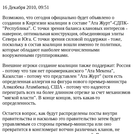
16 Декабря 2010,
09:51
Возможно, что сегодня официально будет объявлено о
создании в Киргизии коалиции в составе "Ата Журт"-СДПК-
"Республика". С точки зрения баланса клановых интересов -
наверное, оптимальная конструкция, объединяющая элиты
Севера и Юга. С точки зрения силовой поддержки - тоже,
поскольку в состав коалиции вошли именно те политики,
которые обладают наиболее многочисленными
вооруженными группировками.
Внешние игроки создание коалиции также поддержат: Россия
- потому что там нет проамериканского "Ата Мекена",
Казахстан - потому что представлен "Ата Журт" (хотя есть
определенная аллергия на фигура нового премьер-министра
Алмазбека Атамбаева), США - потому что надеются
переиграть всех на более длинном отрезке за счет механизмов
"мягкой власти". В конце концов, хоть какая-то
определенность.
Остается вопрос, как будут распределены посты внутри
правительства и насколько это правительство затем будет
управляемым со стороны премьер-министра или оно
превратится в конгломерат вотчин различных кланов, не