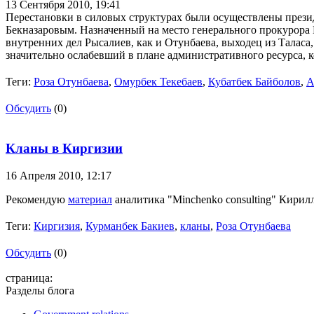
13 Сентября 2010,
19:41
Перестановки в силовых структурах были осуществлены прези
Бекназаровым. Назначенный на место генерального прокурора
внутренних дел Рысалиев, как и Отунбаева, выходец из Таласа
значительно ослабевший в плане административного ресурса, к
Теги:
Роза Отунбаева
,
Омурбек Текебаев
,
Кубатбек Байболов
,
А
Обсудить
(0)
Кланы в Киргизии
16 Апреля 2010,
12:17
Рекомендую
материал
аналитика "Minchenko consulting" Кирил
Теги:
Киргизия
,
Курманбек Бакиев
,
кланы
,
Роза Отунбаева
Обсудить
(0)
страница:
Разделы блога