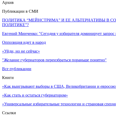
Архив
Публикации в СМИ
ПОЛИТИКА “МЕЙНСТРИМА” И ЕЕ АЛЬТЕРНАТИВЫ В С
ПОЛИТИКЕ”?
Евгений Минченко: "Сегодня у избирателя доминирует запрос
Оппозиция идет в народ
«Уйди, но не сейчас»
"Желание губернаторов переизбраться пораньше понятно"
Все публикации
Книги
«Как выигрывают выборы в США, Великобритании и евросоюзе
«Как стать и остаться губернатором»
«Универсальные избирательные технологии и страновая специ
Ссылки