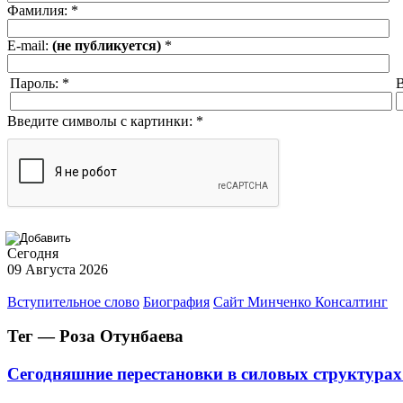
Фамилия:
*
E-mail:
(не публикуется)
*
Пароль:
*
В
Введите символы с картинки:
*
Сегодня
09 Августа 2026
Вступительное слово
Биография
Сайт Минченко Консалтинг
Тег — Роза Отунбаева
Сегодняшние перестановки в силовых структура