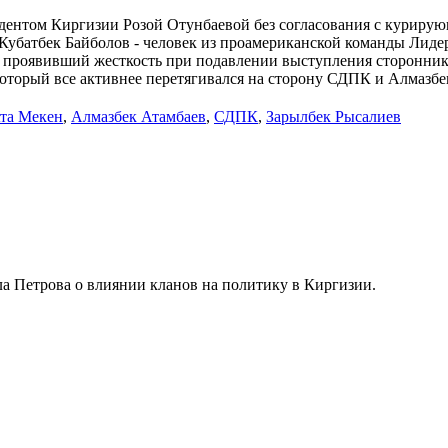
дентом Киргизии Розой Отунбаевой без согласования с куриру
 Кубатбек Байболов - человек из проамериканской команды Лид
, проявивший жесткость при подавлении выступления стороннико
оторый все активнее перетягивался на сторону СДПК и Алмазбек
та Мекен
,
Алмазбек Атамбаев
,
СДПК
,
Зарылбек Рысалиев
ла Петрова о влиянии кланов на политику в Киргизии.