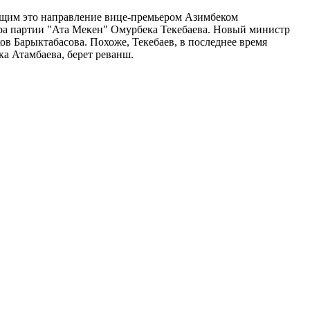
ющим это направление вице-премьером Азимбеком
ера партии "Ата Мекен" Омурбека Текебаева. Новый министр
в Барыктабасова. Похоже, Текебаев, в последнее время
а Атамбаева, берет реванш.