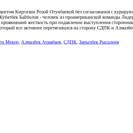
дентом Киргизии Розой Отунбаевой без согласования с куриру
 Кубатбек Байболов - человек из проамериканской команды Лид
, проявивший жесткость при подавлении выступления стороннико
оторый все активнее перетягивался на сторону СДПК и Алмазбек
та Мекен
,
Алмазбек Атамбаев
,
СДПК
,
Зарылбек Рысалиев