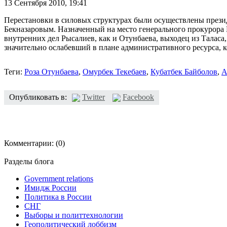
13 Сентября 2010,
19:41
Перестановки в силовых структурах были осуществлены прези
Бекназаровым. Назначенный на место генерального прокурора
внутренних дел Рысалиев, как и Отунбаева, выходец из Таласа
значительно ослабевший в плане административного ресурса, к
Теги:
Роза Отунбаева
,
Омурбек Текебаев
,
Кубатбек Байболов
,
А
Опубликовать в:
Twitter
Facebook
Комментарии:
(0)
Разделы блога
Government relations
Имидж России
Политика в России
СНГ
Выборы и политтехнологии
Геополитический лоббизм