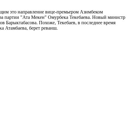
ющим это направление вице-премьером Азимбеком
ера партии "Ата Мекен" Омурбека Текебаева. Новый министр
в Барыктабасова. Похоже, Текебаев, в последнее время
а Атамбаева, берет реванш.