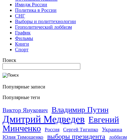
Имидж России
Политика в России
СНГ
Выборы и политтехнологии
Геополитический лоббизм
График
Фильмы
Книги
Спорт
Поиск
Популярные записи
Популярные теги
Владимир Путин
Виктор Янукович
Дмитрий Медведев
Евгений
Минченко
Украина
Россия
Сергей Тигипко
выборы президента
Юлия Тимошенко
лоббизм