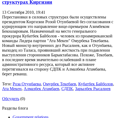
структурах Киргизии
13 Сентября 2010,
19:41
Перестановки в силовых структурах были осуществлены
президентом Киргизии Розой Отунбаевой без согласования с
курирующим это направление вице-премьером Азимбеком
Бекназаровым. Назначенный на место генерального
прокурора Кубатбек Байболов - человек из проамериканской
команды Лидера партии "Ата Мекен" Омурбека Текебаева.
Новый министр внутренних дел Рысалиев, как и Отунбаева,
выходец из Таласа, проявивший жесткость при подавлении
выступления сторонников Барыктабасова. Похоже, Текебаев,
в последнее время значительно ослабевший в плане
административного ресурса, который все активнее
перетягивался на сторону СДПК и Алмазбека Атамбаева,
берет реванш.
Теги:
Роза Отунбаева
,
Омурбек Текебаев
,
Кубатбек Байболов
,
Ата Мекен
,
Алмазбек Атамбаев
,
СДПК
,
Зарылбек Рысалиев
Обсудить
(0)
Разделы блога
Government relations