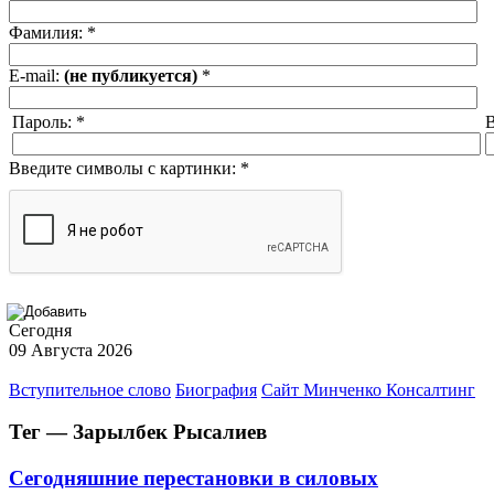
Фамилия:
*
E-mail:
(не публикуется)
*
Пароль:
*
В
Введите символы с картинки:
*
Сегодня
09 Августа 2026
Вступительное слово
Биография
Сайт Минченко Консалтинг
Тег — Зарылбек Рысалиев
Сегодняшние перестановки в силовых