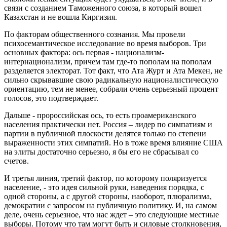
связи с созданием Таможенного союза, в который вошел
Казахстан и не вошла Киргизия.
По факторам общественного сознания. Мы провели
психосемантическое исследование во время выборов. Три
основных фактора: ось первая - национализм-
интернационализм, причем там где-то пополам на пополам
разделяется электорат. Тот факт, что Ата Журт и Ата Мекен, не
сильно скрывавшие свою радикальную националистическую
ориентацию, тем не менее, собрали очень серьезный процент
голосов, это подтверждает.
Дальше - пророссийская ось, то есть проамериканского
населения практически нет. Россия – лидер по симпатиям и
партии в публичной плоскости делятся только по степени
выраженности этих симпатий. Но в тоже время влияние США
на элиты достаточно серьезно, я бы его не сбрасывал со
счетов.
И третья линия, третий фактор, по которому поляризуется
население, - это идея сильной руки, наведения порядка, с
одной стороны, а с другой стороны, наоборот, плюрализма,
демократии с запросом на публичную политику. И, на самом
деле, очень серьезное, что нас ждет – это следующие местные
выборы. Потому что там могут быть и силовые столкновения,