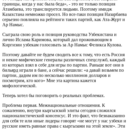
границы, когда у нас была беда», - это не только позиция
Атамбаева, это транслируется людьми. Поэтому имидж
Казахстана немножко просел. Но все-таки позиция Назарбаева
серьезно повлияла на рейтинги таких партий, как Ата-Журт и
Ар Намыс.
Сыграла свою роль и позиция руководства Узбекистана и
лично Ислама Каримова, который дал проживающим в
Киргизии узбекам голосовать за Ар Намыс Феликса Кулова.
Поэтому давайте не будем сводить все к тому, что есть Россия
и некие мифические генералы различных спецслужб, каждый
из которых взял в себе для игры по партии. Раньше вот они в
бильярд играли в бане, а сейчас решили: «а давай возьмем по
партии, дадим им по несколько миллионов долларов и
посмотрим, кто кого» Мне эта картина кажется
мифологической.
Теперь хотел бы поговорить о реальных проблемах.
Проблема первая. Межнациональные отношения. К
сожалению, внутри кыргызской элиты сегодня сложился
националистический консенсус. И это факт, что безнаказанно
для себя те или иные лидеры говорят «не могут у нас узбеки и
русские иметь равные права с кыргызами на этой земле». Эти