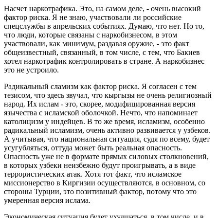
Насчет наркотрафика. Это, на самом деле, - очень высокий
фактор риска. Я не знаю, участвовали ли российские
спецслужбы в апрельских событиях. Думаю, что нет. Но то,
что люди, которые связаны с наркобизнесом, в этом
участвовали, как минимум, раздавая оружие, - это факт
общеизвестный, связанный, в том числе, с тем, что Бакиев
хотел наркотрафик контролировать в стране. А наркобизнес
это не устроило.
Радикальный сламизм как фактор риска. Я согласен с тем
тезисом, что здесь звучал, что кыргызы не очень религиозный
народ. Их ислам - это, скорее, модифицированная версия
язычества с исламской оболочкой. Нечто, что напоминает
католицизм у индейцев. В то же время, исламизм, особенно
радикальный исламизм, очень активно развивается у узбеков.
А учитывая, что национальная ситуация, судя по всему, будет
усугубляться, оттуда может быть реальная опасность.
Опасность уже не в формате прямых силовых столкновений,
в которых узбеки неизбежно будут проигрывать, а в виде
террористических атак. Хотя тот факт, что исламское
миссионерство в Киргизии осуществляются, в основном, со
стороны Турции, это позитивный фактор, потому что это
умеренная версия ислама.
Экономическая ситуация будет ухудшаться, в том числе, и в