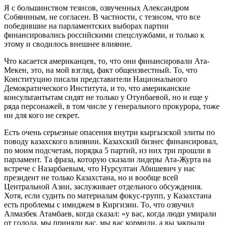
Я с большинством тезисов, озвученных Александром
Собяниным, не согласен. В частности, с тезисом, что все
победившие на парламентских выборах партии
финансировались российскими спецслужбами, и только к
этому и сводилось внешнее влияние.
Что касается американцев, то, что они финансировали Ата-
Мекен, это, на мой взгляд, факт общеизвестный. То, что
Конституцию писали представители Национального
Демократического Института, и то, что американские
консультантытам сидят не только у Отунбаевой, но и еще у
ряда персонажей, в том числе у генерального прокурора, тоже
ни для кого не секрет.
Есть очень серьезные опасения внутри кыргызской элиты по
поводу казахского влиянии. Казахский бизнес финансировал,
по моим подсчетам, порядка 5 партий, из них три прошли в
парламент. Та фраза, которую сказали лидеры Ата-Журта на
встрече с Назарбаевым, что Нурсултан Абишевич у нас
президент не только Казахстана, но и вообще всей
Центральной Азии, заслуживает отдельного обсуждения.
Хотя, если судить по материалам фокус-групп, у Казахстана
есть проблемы с имиджем в Киргизии. То, что озвучил
Алмазбек Атамбаев, когда сказал: «у вас, когда люди умирали
от голода, мы приняли вас, мы вас кормили, а вы закрыли