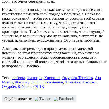
сбой, это очень серьезный удар.
К сожалению, если кыргызская элита не найдет в себе силы
качественно поменять свой подход к политике, а я пока не
вижу оснований, чтобы это произошло, соседям этой страны
нужно серьезно готовится к тому, чтобы, если что, иметь
возможности для вмешательства и предотвращения
кровопролития. Тем более, я не исключаю то, что следующей
мишенью, к величайшему моему сожалению, могут стать не
узбеки, а, например, русскоязычные. Это первая проблема.
А вторая, если речь идет о программах экономической
помощи, об этом пресловутом предложении, то ключевой
момент – это экономическая обоснованность проектов и
жесткий финансовый контроль, чтобы эти деньги банально не
разворовали. Спасибо.
Теги:
выборы
,
коалиция
,
Киргизия
,
Омурбек Текебаев
,
Ата
Мекен
,
Жогорку Кенеш
,
Республика
,
Алмазбек Атамбаев
,
Омурбек Бабанов
,
СДПК
Опубликовать в:
Twitter
Facebook