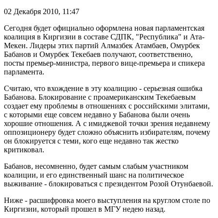
02 Декабря 2010,
11:47
Сегодня будет официально оформлена новая парламентская
коалиция в Киргизии в составе СДПК, "Республика" и Ата-
Мекен. Лидеры этих партий Алмазбек Атамбаев, Омурбек
Бабанов и Омурбек Текебаев получают, соответственно,
посты премьер-министра, первого вице-премьера и спикера
парламента.
Считаю, что вхождение в эту коалицию - серьезная ошибка
Бабанова. Блокирование с проамериканским Текебаевым
создает ему проблемы в отношениях с российскими элитами,
с которыми еще совсем недавно у Бабанова были очень
хорошие отношения. А с имиджевой точки зрения недавнему
оппозиционеру будет сложно объяснить избирателям, почему
он блокируется с теми, кого еще недавно так жестко
критиковал.
Бабанов, несомненно, будет самым слабым участником
коалиции, и его единственный шанс на политическое
выживание - блокироваться с президентом Розой Отунбаевой.
Ниже - расшифровка моего выступления на круглом столе по
Киргизии, который прошел в МГУ недею назад.