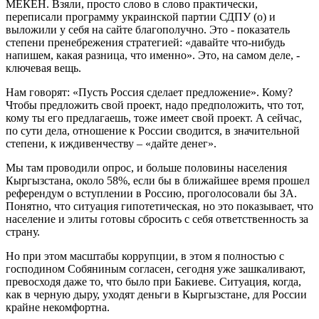
МЕКЕН. Взяли, просто слово в слово практически,
переписали программу украинской партии СДПУ (о) и
выложили у себя на сайте благополучно. Это - показатель
степени пренебрежения стратегией: «давайте что-нибудь
напишем, какая разница, что именно». Это, на самом деле, -
ключевая вещь.
Нам говорят: «Пусть Россия сделает предложение». Кому?
Чтобы предложить свой проект, надо предположить, что тот,
кому ты его предлагаешь, тоже имеет свой проект. А сейчас,
по сути дела, отношение к России сводится, в значительной
степени, к иждивенчеству – «дайте денег».
Мы там проводили опрос, и больше половины населения
Кыргызстана, около 58%, если бы в ближайшее время прошел
референдум о вступлении в Россию, проголосовали бы ЗА.
Понятно, что ситуация гипотетическая, но это показывает, что
население и элиты готовы сбросить с себя ответственность за
страну.
Но при этом масштабы коррупции, в этом я полностью с
господином Собяниным согласен, сегодня уже зашкаливают,
превосходя даже то, что было при Бакиеве. Ситуация, когда,
как в черную дыру, уходят деньги в Кыргызстане, для России
крайне некомфортна.