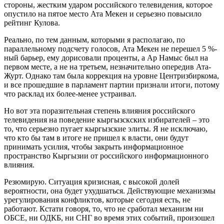
стороны, жестким ударом российского телевидения, которое
опустило на пятое место Ата Мекен и серьезно повысило
рейтинг Кулова.
Реально, по тем данным, которыми я располагаю, по
параллельному подсчету голосов, Ата Мекен не перешел 5 %-
ный барьер, ему дорисовали проценты, а Ар Намыс был на
первом месте, а не на третьем, незначительно опередив Ата-
Журт. Однако там была коррекция на уровне Центризбиркома,
и все прошедшие в парламент партии признали итоги, потому
что расклад их более-менее устраивал.
Но вот эта поразительная степень влияния российского
телевидения на поведение кыргызскских избирателей – это
то, что серьезно пугает кыргызские элиты. Я не исключаю,
что кто бы там в итоге не пришел к власти, они будут
принимать усилия, чтобы закрыть информационное
пространство Кыргызии от российского информационного
влияния.
Резюмирую. Ситуация кризисная, с высокой долей
вероятности, она будет ухудшаться. Действующие механизмы
урегулирования конфликтов, которые сегодня есть, не
работают. Кстати говоря, то, что не сработал механизм ни
ОБСЕ, ни ОДКБ, ни СНГ во время этих событий, произошел