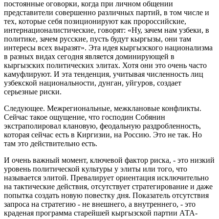
постоянные оговорки, когда при личном общении
представители совершенно различных партий, в том числе и
тех, которые себя позиционируют как пророссийские,
интернационалистические, говорят: «Ну, зачем нам узбеки, в
политике, зачем русские, пусть будут кыргызы, они там
интересы всех выразят». Эта идея кыргызского национализма
в разных видах сегодня является доминирующей в
кыргызских политических элитах. Хотя они это очень часто
камуфлируют. И эта тенденция, учитывая численность лиц
узбекской национальности, дунган, уйгуров, создает
серьезные риски.
Следующее. Межрегиональные, межклановые конфликты.
Сейчас такое ощущение, что господин Собянин
экстраполировал клановую, феодальную раздробленность,
которая сейчас есть в Киргизии, на Россию. Это не так. Но
там это действительно есть.
И очень важный момент, ключевой фактор риска, - это низкий
уровень политической культуры у элиты или того, что
называется элитой. Превалирует ориентация исключительно
на тактические действия, отсутствует стратегирование и даже
попытка создать новую повестку дня. Показатель отсутствия
запроса на стратегию - не внешнего, а внутреннего, - это
краденая программа старейшей кыргызской партии АТА-