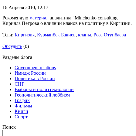
16 Апреля 2010,
12:17
Рекомендую
материал
аналитика "Minchenko consulting"
Кирилла Петрова о влиянии кланов на политику в Киргизии.
Теги:
Киргизия
,
Курманбек Бакиев
,
кланы
,
Роза Отунбаева
Обсудить
(0)
Разделы блога
Government relations
Имидж России
Политика в России
СНГ
Выборы и политтехнологии
Геополитический лоббизм
График
Фильмы
Книги
Спорт
Поиск