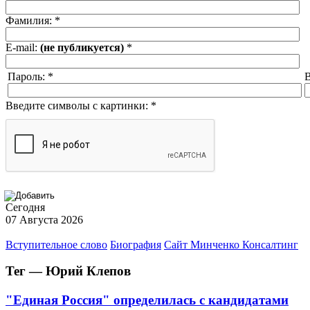
Фамилия:
*
E-mail:
(не публикуется)
*
Пароль:
*
В
Введите символы с картинки:
*
Сегодня
07 Августа 2026
Вступительное слово
Биография
Сайт Минченко Консалтинг
Тег — Юрий Клепов
"Единая Россия" определилась с кандидатами