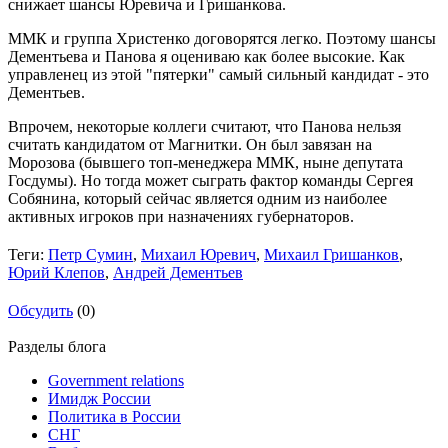
снижает шансы Юревича и Гришанкова.
ММК и группа Христенко договорятся легко. Поэтому шансы
Дементьева и Панова я оцениваю как более высокие. Как
управленец из этой "пятерки" самый сильный кандидат - это
Дементьев.
Впрочем, некоторые коллеги считают, что Панова нельзя
считать кандидатом от Магнитки. Он был завязан на
Морозова (бывшего топ-менеджера ММК, ныне депутата
Госдумы). Но тогда может сыграть фактор команды Сергея
Собянина, который сейчас является одним из наиболее
активных игроков при назначениях губернаторов.
Теги:
Петр Сумин
,
Михаил Юревич
,
Михаил Гришанков
,
Юрий Клепов
,
Андрей Дементьев
Обсудить
(0)
Разделы блога
Government relations
Имидж России
Политика в России
СНГ