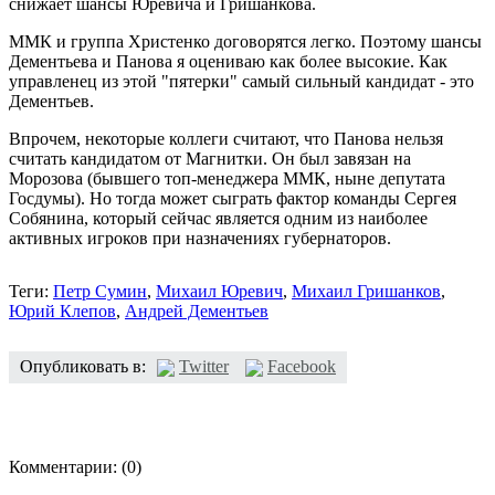
снижает шансы Юревича и Гришанкова.
ММК и группа Христенко договорятся легко. Поэтому шансы
Дементьева и Панова я оцениваю как более высокие. Как
управленец из этой "пятерки" самый сильный кандидат - это
Дементьев.
Впрочем, некоторые коллеги считают, что Панова нельзя
считать кандидатом от Магнитки. Он был завязан на
Морозова (бывшего топ-менеджера ММК, ныне депутата
Госдумы). Но тогда может сыграть фактор команды Сергея
Собянина, который сейчас является одним из наиболее
активных игроков при назначениях губернаторов.
Теги:
Петр Сумин
,
Михаил Юревич
,
Михаил Гришанков
,
Юрий Клепов
,
Андрей Дементьев
Опубликовать в:
Twitter
Facebook
Комментарии:
(0)