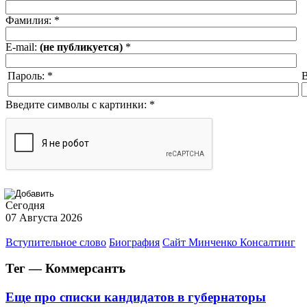
Фамилия:
*
E-mail:
(не публикуется)
*
Пароль:
*
В
Введите символы с картинки:
*
Сегодня
07 Августа 2026
Вступительное слово
Биография
Сайт Минченко Консалтинг
Тег — Коммерсантъ
Еще про списки кандидатов в губернаторы