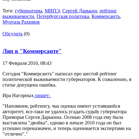
Теги:
губернаторы
,
МИПЭ
,
Сергей Дарькин
,
рейтинг
выживаемости
,
Петербургская политика
,
Коммерсантъ
,
Муртаза Рахимов
Обсудить
(0)
Ляп в "Коммерсанте"
17 Февраля 2010,
08:43
Сегодня "Коммерсантъ" написал про шестой рейтинг
политической выживаемости губернаторов. К сожалению, в
статье допущена ошибка.
Ира Нагорных
пишет:
"Напомним, рейтингу, чьи оценки имеют устоявшийся
авторитет, все-таки не удалось угадать судьбу губернатора
Приморья Сергея Дарькина. Осенью 2008 года ему была
выставлена "двойка", однако в начале 2010 года он был
успешно переназначен, и теперь оценивается экспертами на
"отлично"."