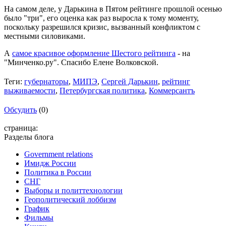
На самом деле, у Дарькина в Пятом рейтинге прошлой осенью
было "три", его оценка как раз выросла к тому моменту,
поскольку разрешился кризис, вызванный конфликтом с
местными силовиками.
А
самое красивое оформление Шестого рейтинга
- на
"Минченко.ру". Спасибо Елене Волковской.
Теги:
губернаторы
,
МИПЭ
,
Сергей Дарькин
,
рейтинг
выживаемости
,
Петербургская политика
,
Коммерсантъ
Обсудить
(0)
страница:
Разделы блога
Government relations
Имидж России
Политика в России
СНГ
Выборы и политтехнологии
Геополитический лоббизм
График
Фильмы