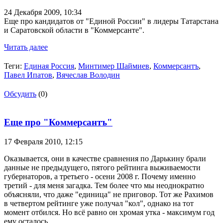
24 Декабря 2009,
10:34
Еще про кандидатов от "Единой России" в лидеры Татарстана
и Саратовской области в "Коммерсанте".
Читать далее
Теги:
Единая Россия
,
Минтимер Шаймиев
,
Коммерсантъ
,
Павел Ипатов
,
Вячеслав Володин
Обсудить
(0)
Еще про "Коммерсантъ"
17 Февраля 2010,
12:15
Оказывается, они в качестве сравнения по Дарькину брали
данные не предыдущего, пятого рейтинга выживаемости
губернаторов, а третьего - осени 2008 г. Почему именно
третий - для меня загадка. Тем более что мы неоднократно
объясняли, что даже "единица" не приговор. Тот же Рахимов
в четвертом рейтинге уже получал "кол", однако на тот
момент отбился. Но всё равно он хромая утка - максимум год
ему осталось.